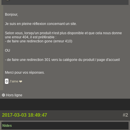
Bonjour,
Je suis en pleine réflexion concernant un site.
Selon vous, lorsqu'un produit n'est plus disponible et que cela nous donne
une erreur 404, il est préférable :
- de faire une redirection gone (erreur 410)
OU
- de faire une redirection 301 vers la catégorie du produit / page d'accueil
Merci pour vos réponses.
0
J'aime ❤️
🔴 Hors ligne
2017-03-03 18:49:47
#2
Nides