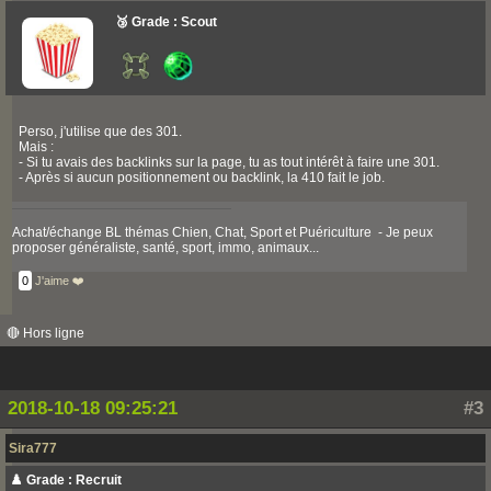
🥉 Grade : Scout
Perso, j'utilise que des 301.
Mais :
- Si tu avais des backlinks sur la page, tu as tout intérêt à faire une 301.
- Après si aucun positionnement ou backlink, la 410 fait le job.
Achat/échange BL thémas Chien, Chat, Sport et Puériculture - Je peux
proposer généraliste, santé, sport, immo, animaux...
0
J'aime ❤️
🔴 Hors ligne
2018-10-18 09:25:21
#3
Sira777
♟️ Grade : Recruit