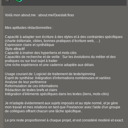
Voilà mon about.me : about.me/Oueslati.firas
Mes aptitudes rédactionnelles :
Capacité à adapter son écriture à des styles et à des contraintes spécifiques
(charte éditoriale, cibles, bonnes pratiques d’écriture web, …)
Expression claire et synthétique
Style attractif
Capacité à insérer des hyperliens et mots-clés
Capacités de recherche et de veille : Sur les évolutions du métier et des
pratiques ou sur tout sujet à traiter
Une riche expérience et une cadence adaptée aux délais
Usage courant de: Logiciel de traitement de texte/spinning
Esprit de synthèse: Intégration d'informations nombreuses et variées
Analyse de leur pertinence
Reformulation de ces informations
Rédaction de textes brefs et clairs
Intégration d'éléments spécifiques dans les textes (liens, mots-clés)
Je m'adapte évidemment aux sujets imposés et au style normé, et je gère
mon travail et mes relations en tant que Freelancer avec l'aide d'un groupe
de collègues offrant chacun une tâche spécifique.
Le prix reste proportionnel à chaque projet, et est considéré modéré et exact.