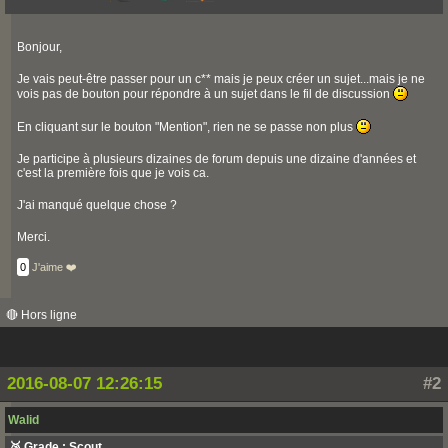
Bonjour,
Je vais peut-être passer pour un c** mais je peux créer un sujet...mais je ne
vois pas de bouton pour répondre à un sujet dans le fil de discussion
En cliquant sur le bouton "Mention", rien ne se passe non plus
Je participe à plusieurs dizaines de forum depuis une dizaine d'années et
c'est la première fois que je vois ca.
J'ai manqué quelque chose ?
Merci.
0
J'aime ❤️
🔴 Hors ligne
2016-08-07 12:26:15
#2
Walid
🥉 Grade : Scout