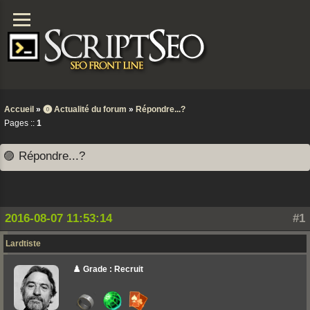
Accueil
»
⓿ Actualité du forum
»
Répondre...?
Pages ::
1
🟣 Répondre...?
2016-08-07 11:53:14
#1
Lardtiste
♟️ Grade : Recruit