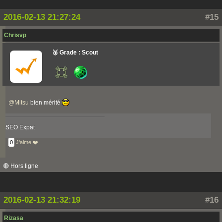
2016-02-13 21:27:24
#15
Chrisvp
🥉 Grade : Scout
@
Mitsu
bien mérité
SEO Expat
0
J'aime ❤️
🔴 Hors ligne
2016-02-13 21:32:19
#16
Rizasa