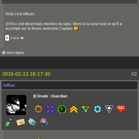
Voilà c'est officiel,
@
Mitsu
est désormais membre du labo. Merci à lui pour tout ce qu'il a
accompli sur le forum, welcome Captain
0
J'aime ❤️
🔴 Hors ligne
2016-02-13 18:17:40
#2
Jaffaar
🥇 Grade : Guardian