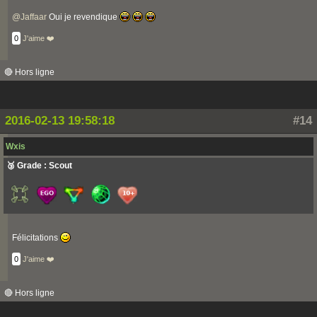
@
Jaffaar
Oui je revendique
0
J'aime ❤️
🔴 Hors ligne
2016-02-13 19:58:18
#14
Wxis
🥉 Grade : Scout
Félicitations
0
J'aime ❤️
🔴 Hors ligne