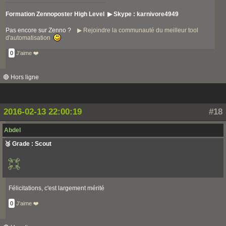
Formation Zennoposter High Level ▶ Skype : karnivore4949
Pas encore sur Zenno ?
▶ Rejoindre la communauté du meilleur tool
d'automatisation
0
J'aime ❤️
🔴 Hors ligne
2016-02-13 22:00:19
#18
Abdel
🥉 Grade : Scout
Félicitations, c'est largement mérité
0
J'aime ❤️