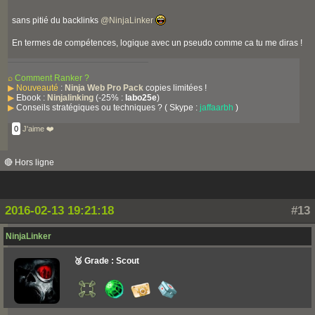
sans pitié du backlinks
@
NinjaLinker
En termes de compétences, logique avec un pseudo comme ca tu me diras !
⌕
Comment Ranker ?
▶
Nouveauté
:
Ninja Web Pro Pack
copies limitées !
▶
Ebook :
Ninjalinking
(-25% :
labo25e
)
▶
Conseils stratégiques ou techniques ? ( Skype :
jaffaarbh
)
0
J'aime ❤️
🔴 Hors ligne
2016-02-13 19:21:18
#13
NinjaLinker
🥉 Grade : Scout