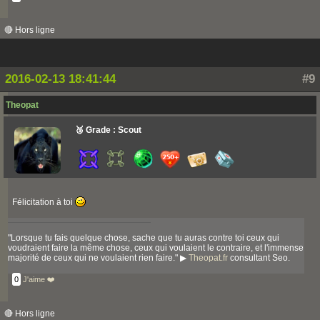
🔴 Hors ligne
2016-02-13 18:41:44
#9
Theopat
🥉 Grade : Scout
Félicitation à toi
"Lorsque tu fais quelque chose, sache que tu auras contre toi ceux qui
voudraient faire la même chose, ceux qui voulaient le contraire, et l'immense
majorité de ceux qui ne voulaient rien faire." ▶
Theopat.fr
consultant Seo.
0
J'aime ❤️
🔴 Hors ligne