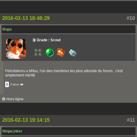
2016-02-13 18:48:29
#10
Ropo
🥉 Grade : Scout
Felicitations a Mitsu, l'un des membres les plus altruiste du forum. c'est
amplement mérité
0
J'aime ❤️
🔴 Hors ligne
2016-02-13 19:14:15
#11
NinjaLinker