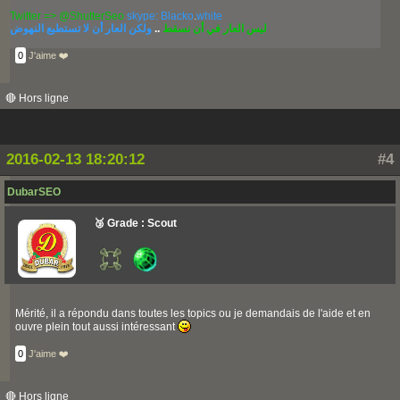
Twitter => @ShutterSeo
skype: Blacko
.
white
ولكن العار أن لا تستطيع النهوض
..
ليس العار في أن نسقط
0
J'aime ❤️
🔴 Hors ligne
2016-02-13 18:20:12
#4
DubarSEO
🥉 Grade : Scout
Mérité, il a répondu dans toutes les topics ou je demandais de l'aide et en
ouvre plein tout aussi intéressant
0
J'aime ❤️
🔴 Hors ligne