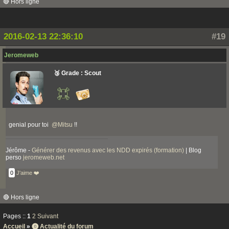
🔴 Hors ligne
2016-02-13 22:36:10
#19
Jeromeweb
🥉 Grade : Scout
genial pour toi
@
Mitsu
!!
Jérôme -
Générer des revenus avec les NDD expirés (formation)
| Blog
perso
jeromeweb.net
0
J'aime ❤️
🔴 Hors ligne
Pages ::
1
2
Suivant
Accueil
»
⓿ Actualité du forum