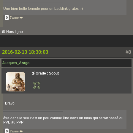
Une bien belle formule pour un backlink gratos ;-)
0
J'aime ❤️
🔴 Hors ligne
2016-02-13 18:30:03
#8
Jacques_Arago
🥉 Grade : Scout
Bravo !
être dans le seo c'est un peu comme être dans un mmo qui serait passé du
PVE au PVP
0
J'aime ❤️