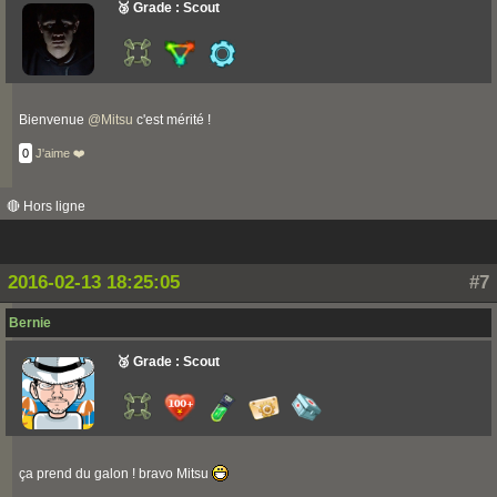
🥉 Grade : Scout
Bienvenue
@
Mitsu
c'est mérité !
0
J'aime ❤️
🔴 Hors ligne
2016-02-13 18:25:05
#7
Bernie
🥉 Grade : Scout
ça prend du galon ! bravo Mitsu