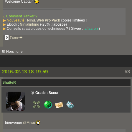
Welcome Captain
⌕
Comment Ranker ?
▶
Nouveauté
:
Ninja Web Pro Pack
copies limitées !
▶
Ebook :
Ninjalinking
(-25% :
labo25e
)
▶
Conseils stratégiques ou techniques ? ( Skype :
jaffaarbh
)
0
J'aime ❤️
🔴 Hors ligne
2016-02-13 18:19:59
#3
ShutteR
🥉 Grade : Scout
bienvenue
@
Mitsu