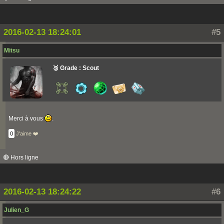
2016-02-13 18:24:01
#5
Mitsu
🥉 Grade : Scout
Merci à vous
.
0
J'aime ❤️
🔴 Hors ligne
2016-02-13 18:24:22
#6
Julien_G