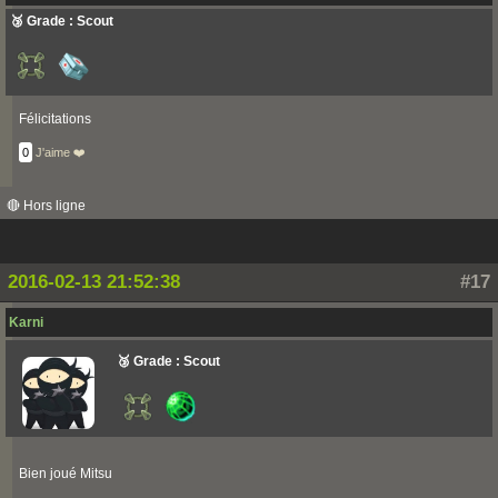
🥉 Grade : Scout
Félicitations
0
J'aime ❤️
🔴 Hors ligne
2016-02-13 21:52:38
#17
Karni
🥉 Grade : Scout
Bien joué Mitsu