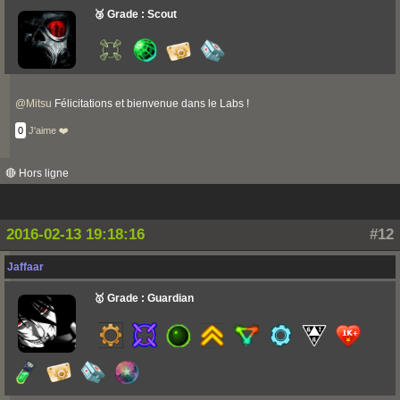
🥉 Grade : Scout
@
Mitsu
Félicitations et bienvenue dans le Labs !
0
J'aime ❤️
🔴 Hors ligne
2016-02-13 19:18:16
#12
Jaffaar
🥇 Grade : Guardian