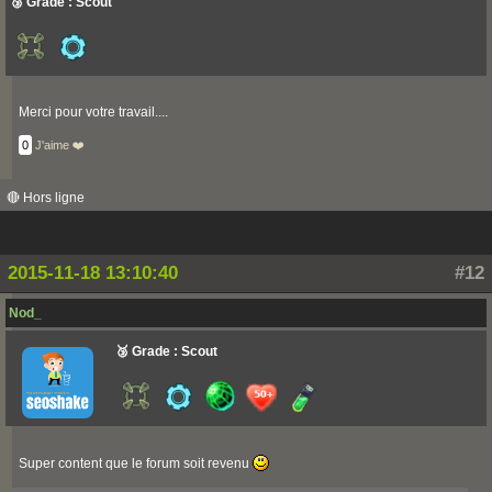
🥉 Grade : Scout
Merci pour votre travail....
0
J'aime ❤️
🔴 Hors ligne
2015-11-18 13:10:40
#12
Nod_
🥉 Grade : Scout
Super content que le forum soit revenu