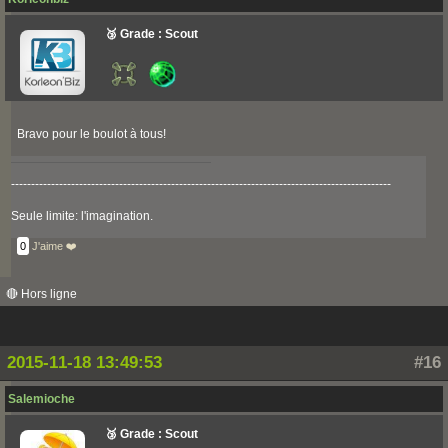
🥉 Grade : Scout
Bravo pour le boulot à tous!
-----------------------------------------------------------------------------------------------
Seule limite: l'imagination.
0
J'aime ❤️
🔴 Hors ligne
2015-11-18 13:49:53
#16
Salemioche
🥉 Grade : Scout