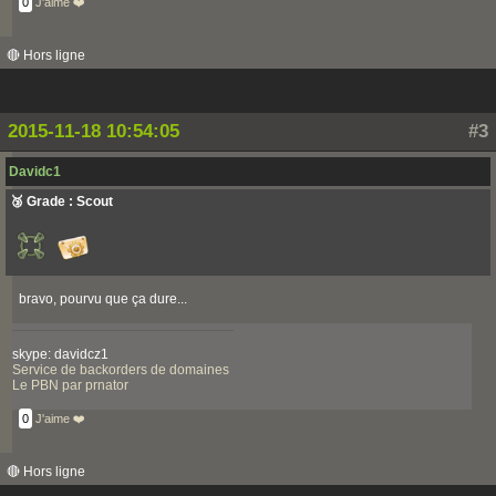
0
J'aime ❤️
🔴 Hors ligne
2015-11-18 10:54:05
#3
Davidc1
🥉 Grade : Scout
bravo, pourvu que ça dure...
skype: davidcz1
Service de backorders de domaines
Le PBN par prnator
0
J'aime ❤️
🔴 Hors ligne