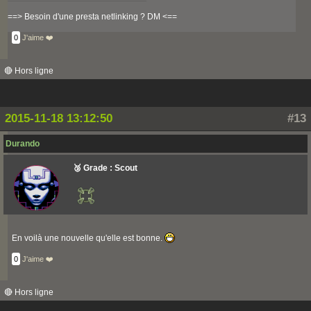
==> Besoin d'une presta netlinking ? DM <==
0
J'aime ❤️
🔴 Hors ligne
2015-11-18 13:12:50
#13
Durando
🥉 Grade : Scout
En voilà une nouvelle qu'elle est bonne.
0
J'aime ❤️
🔴 Hors ligne