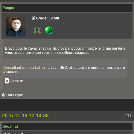
Ponger
🥉 Grade : Scout
Bravo pour le travail effectué, ils croyaient pouvoir mettre le forum par terre,
vous avez prouvé que vous étiez meilleurs chapeau!
Consultant webmarketing
, artisan SEO, et surtout entrepreneur pas encore
à succès
0
J'aime ❤️
🔴 Hors ligne
2015-11-18 12:14:38
#11
Decamat