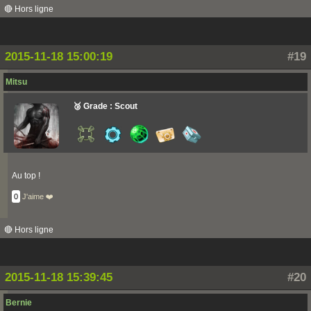
🔴 Hors ligne
2015-11-18 15:00:19
#19
Mitsu
🥉 Grade : Scout
Au top !
0
J'aime ❤️
🔴 Hors ligne
2015-11-18 15:39:45
#20
Bernie