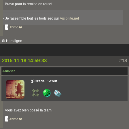
Bravo pour la remise en route!
- Je rassemble tout les tools seo sur
Visibilite.net
0
J'aime ❤️
🔴 Hors ligne
2015-11-18 14:59:33
#18
Aolivier
🥉 Grade : Scout
Vous avez bien bossé la team !
0
J'aime ❤️