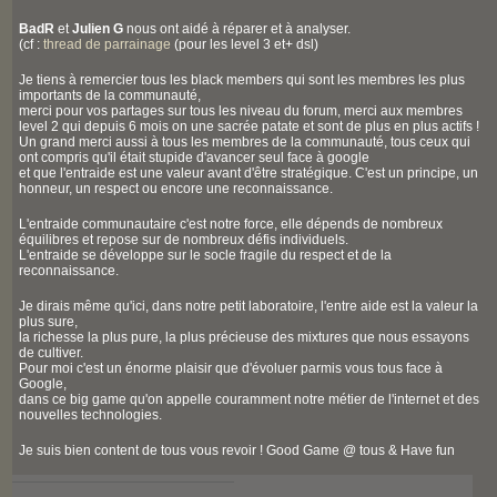
BadR
et
Julien G
nous ont aidé à réparer et à analyser.
(cf :
thread de parrainage
(pour les level 3 et+ dsl)
Je tiens à remercier tous les black members qui sont les membres les plus
importants de la communauté,
merci pour vos partages sur tous les niveau du forum, merci aux membres
level 2 qui depuis 6 mois on une sacrée patate et sont de plus en plus actifs !
Un grand merci aussi à tous les membres de la communauté, tous ceux qui
ont compris qu'il était stupide d'avancer seul face à google
et que l'entraide est une valeur avant d'être stratégique. C'est un principe, un
honneur, un respect ou encore une reconnaissance.
L'entraide communautaire c'est notre force, elle dépends de nombreux
équilibres et repose sur de nombreux défis individuels.
L'entraide se développe sur le socle fragile du respect et de la
reconnaissance.
Je dirais même qu'ici, dans notre petit laboratoire, l'entre aide est la valeur la
plus sure,
la richesse la plus pure, la plus précieuse des mixtures que nous essayons
de cultiver.
Pour moi c'est un énorme plaisir que d'évoluer parmis vous tous face à
Google,
dans ce big game qu'on appelle couramment notre métier de l'internet et des
nouvelles technologies.
Je suis bien content de tous vous revoir ! Good Game @ tous & Have fun