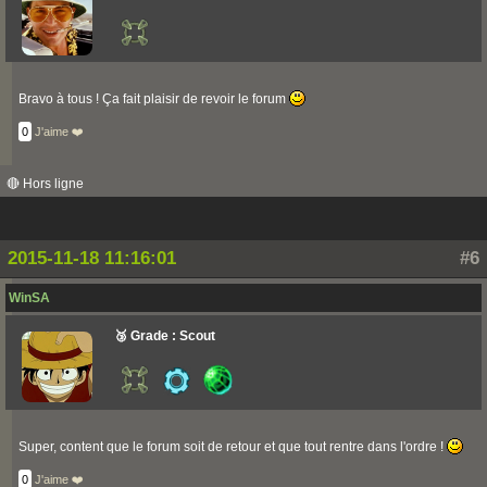
Bravo à tous ! Ça fait plaisir de revoir le forum
0
J'aime ❤️
🔴 Hors ligne
2015-11-18 11:16:01
#6
WinSA
🥉 Grade : Scout
Super, content que le forum soit de retour et que tout rentre dans l'ordre !
0
J'aime ❤️