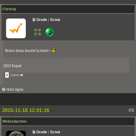
Chrisvp
🥉 Grade : Scout
Bravo beau boulot la team !
SEO Expat
0
J'aime ❤️
🔴 Hors ligne
2015-11-18 12:01:16
#9
Webredaction
🥉 Grade : Scout