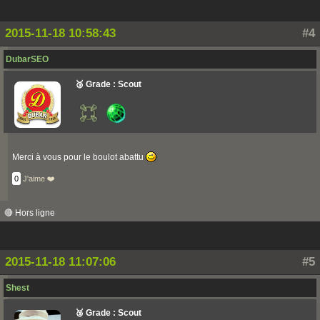
2015-11-18 10:58:43
#4
DubarSEO
🥉 Grade : Scout
Merci à vous pour le boulot abattu
0
J'aime ❤️
🔴 Hors ligne
2015-11-18 11:07:06
#5
Shest
🥉 Grade : Scout