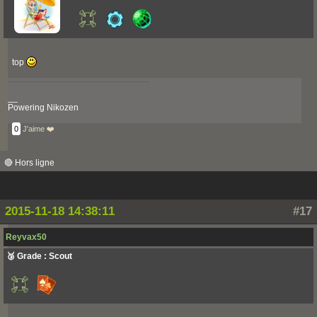
top
__
Powering Nikozen
0
J'aime ❤️
🔴 Hors ligne
2015-11-18 14:38:11
#17
Reyvax50
🥉 Grade : Scout