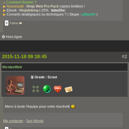
⌕
Comment Ranker ?
▶
Nouveauté
:
Ninja Web Pro Pack
copies limitées !
▶
Ebook :
Ninjalinking
(-25% :
labo25e
)
▶
Conseils stratégiques ou techniques ? ( Skype :
jaffaarbh
)
0
J'aime ❤️
🔴 Hors ligne
2015-11-18 09:18:45
#2
NicolasWeb
🥉 Grade : Scout
Merci à toute l'équipe pour votre réactivité
Me contacter
-
Seo Words