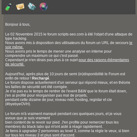
Bonjour à tous,
Le 02 Novembre 2015 le forum scripts-seo.com à été l'objet d'une attaque de
type hacking.
Nous avons mis à disposition des utilisateurs du forum un URL de secours
le
soir même.
Nous avons pris le temps de mener une analyse en interne pour
comprendre un maximum ce qui c'est passé.
Cependant je n'en dirais pas plus à ce sujet
pour des raisons élémentaires
de sécurité.
Aujourd'hui, après plus de 10 jours de semi (in)disponibilité le Forum est
enfin de retour !
Rechargé
.
Le forum dispose actuellement d'un serveur qui répond mieux, et en théorie
les failles de sécurité ont été corrigée.
Je n'ai pas eu le temps de rentrer de l'event B&W que le forum était down,
j'en ai profité pour réorganiser pas mal de projets,
pendant cette dizaine de jour, niveau ndd, hosting, registar et cie
(#byebyeOVH).
Le forum m'à vraiment manqué pendant ces quelques jours, et je vous
avoue que je suis vraiment
bien content de le revoir sur pied. J'en profite pour remercier tous les
membres du black labo qui m'ont aidé à réagir rapidement.
Je tiens à upgrader 2 personnes au level 3, comme la règle le veux, si bien
sur tous les niveau 3 et plus sont d'accord.