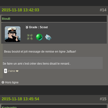
2015-11-18 13:42:03
#14
BiouB
🥉 Grade : Scout
Beau boulot et joli message de remise en ligne Jaffaar!
Se faire un ami c'est créer des liens disait le renard..
0
J'aime ❤️
🔴 Hors ligne
2015-11-18 13:45:54
#15
Korleonbiz