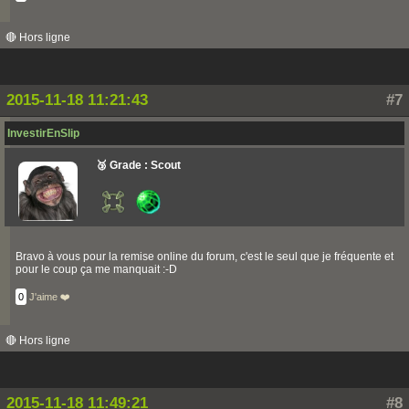
🔴 Hors ligne
2015-11-18 11:21:43
#7
InvestirEnSlip
🥉 Grade : Scout
Bravo à vous pour la remise online du forum, c'est le seul que je fréquente et
pour le coup ça me manquait :-D
0
J'aime ❤️
🔴 Hors ligne
2015-11-18 11:49:21
#8