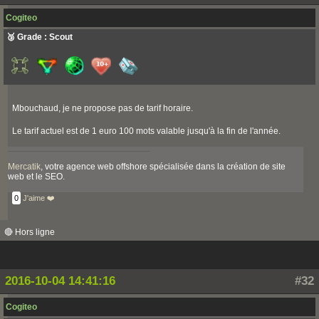
Cogiteo
🥉 Grade : Scout
Mbouchaud, je ne propose pas de tarif horaire.
Le tarif actuel est de 1 euro 100 mots valable jusqu'à la fin de l'année.
Mercatik
, votre agence web offshore spécialisée dans la création de site
web et le SEO.
0
J'aime ❤️
🔴 Hors ligne
2016-10-04 14:41:16
#32
Cogiteo