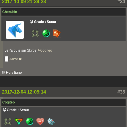
2017-10-09 21:39:23
#34
Cherubin
🥉 Grade : Scout
Je t'ajoute sur Skype
@
cogiteo
0
J'aime ❤️
🔴 Hors ligne
2017-12-04 12:05:14
#35
Cogiteo
🥉 Grade : Scout