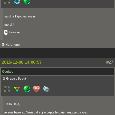
salut je t'ajoutes aussi
merci !
0
J'aime ❤️
🔴 Hors ligne
2015-12-08 14:00:57
#27
Cogiteo
🥉 Grade : Scout
Hello Haja,
je suis basé au Sénégal et j'accepte le paiement par paypal.