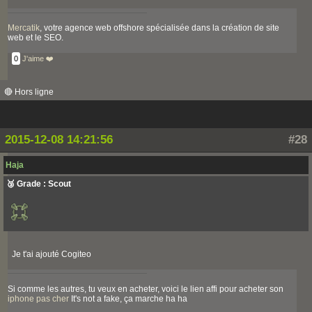
Mercatik
, votre agence web offshore spécialisée dans la création de site
web et le SEO.
0
J'aime ❤️
🔴 Hors ligne
2015-12-08 14:21:56
#28
Haja
🥉 Grade : Scout
Je t'ai ajouté Cogiteo
Si comme les autres, tu veux en acheter, voici le lien affi pour acheter son
iphone pas cher
It's not a fake, ça marche ha ha