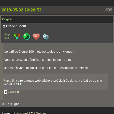
2018-05-02 10:26:53
#39
Cogiteo
🥉 Grade : Scout
Le tarif de 1 euro 100 mots est toujours en vigueur.
Vous pourrez en bénéficier sur tout le mois de mai.
Je reste à votre disposition pour toute question sur le service.
Mercatik
, votre agence web offshore spécialisée dans la création de site
web et le SEO.
0
J'aime ❤️
🔴 Hors ligne
Pages ::
Précédent
1
2
3
Suivant