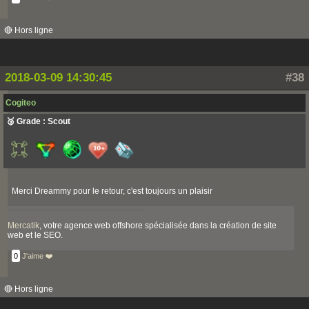
🔴 Hors ligne
2018-03-09 14:30:45
#38
Cogiteo
🥉 Grade : Scout
Merci Dreammy pour le retour, c'est toujours un plaisir
Mercatik
, votre agence web offshore spécialisée dans la création de site
web et le SEO.
0
J'aime ❤️
🔴 Hors ligne