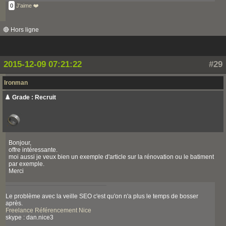
0
J'aime ❤️
🔴 Hors ligne
2015-12-09 07:21:22
#29
Ironman
♟️ Grade : Recruit
Bonjour,
offre intéressante.
moi aussi je veux bien un exemple d'article sur la rénovation ou le batiment
par exemple.
Merci
Le problème avec la veille SEO c'est qu'on n'a plus le temps de bosser
après.
Freelance Référencement Nice
skype : dan.nice3