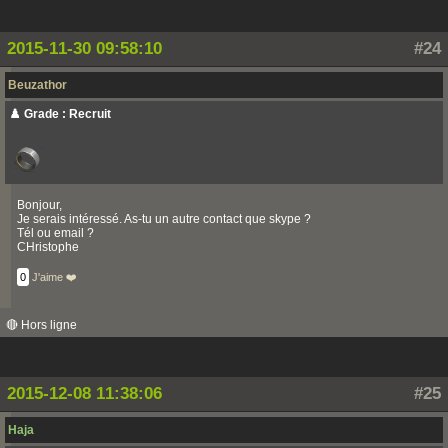
2015-11-30 09:58:10
#24
Beuzathor
♟️ Grade : Recruit
Bonjour,
Je serais intéressé. As-tu un autre contact que skype ?
Tél ou email ?
CHristophe
0
J'aime ❤️
🔴 Hors ligne
2015-12-08 11:38:06
#25
Haja