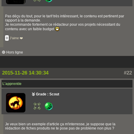
Pas déçu du tout, pour le tarif très intéressant, le contenu est pertinent par
rapport à la demande.
Je recommande fortement ce rédacteur pour vos projets nécessitant du
contenu avec un faible budget
0
J'aime ❤️
🔴 Hors ligne
2015-11-26 14:30:34
#22
L'apprentie
🥉 Grade : Scout
Je veux bien un exemple d'article ça m'interresse, je suppose que la
rédaction de fiches produits ne te pose pas de problème non plus ?