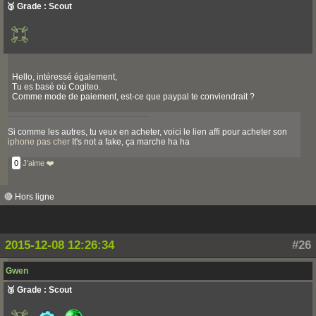
🥉 Grade : Scout
Hello, intéressé également,
Tu es basé où Cogiteo.
Comme mode de paiement, est-ce que paypal te conviendrait ?
Si comme les autres, tu veux en acheter, voici le lien affi pour acheter son
iphone pas cher
It's not a fake, ça marche ha ha
0
J'aime ❤️
🔴 Hors ligne
2015-12-08 12:26:34
#26
Gwen
🥉 Grade : Scout