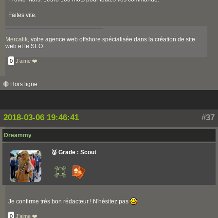
Faites vite.
Mercatik
, votre agence web offshore spécialisée dans la création de site
web et le SEO.
0
J'aime ❤️
🔴 Hors ligne
2018-03-06 19:46:41
#37
Dreammy
🥉 Grade : Scout
Je confirme très bon rédacteur ! N'hésitez pas
0
J'aime ❤️