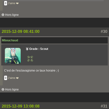
0
J'aime ❤️
🔴 Hors ligne
2015-12-09 08:41:00
#30
Mbouchaud
🥉 Grade : Scout
C'est de l'esclavagisme ce taux horaire ;-)
0
J'aime ❤️
🔴 Hors ligne
2015-12-09 13:08:08
#31