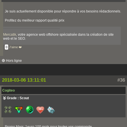
Je suis actuellement disponible pour répondre à vos besoins rédactionnels.
Profitez du meilleur rapport qualité prix
Mercatik
, votre agence web offshore spécialisée dans la création de site
web et le SEO.
0
J'aime ❤️
🔴 Hors ligne
2018-03-06 13:11:01
#36
Cogiteo
🥉 Grade : Scout
Promo Mars: 1euro 100 mots pour toutes vos commande.