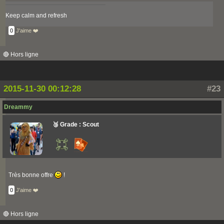
Keep calm and refresh
0
J'aime ❤️
🔴 Hors ligne
2015-11-30 00:12:28
#23
Dreammy
🥉 Grade : Scout
Très bonne offre
!
0
J'aime ❤️
🔴 Hors ligne