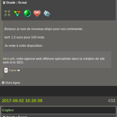
🥉 Grade : Scout
Bonjour, je suis de nouveau dispo pour vos commande.
tarif: 1,5 euro pour 100 mots.
Je reste à votre disposition.
Mercatik
, votre agence web offshore spécialisée dans la création de site
web et le SEO.
0
J'aime ❤️
🔴 Hors ligne
2017-08-02 16:26:08
#33
Cogiteo