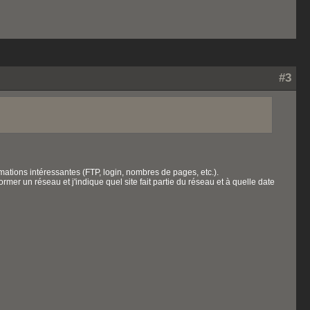
#3
ormations intéressantes (FTP, login, nombres de pages, etc.).
ormer un réseau et j'indique quel site fait partie du réseau et à quelle date