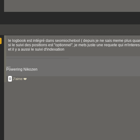
le logbook est intégré dans seomiochetool ( depuis je ne sais meme plus qu
si le suivi des positions est "optionnel", je mets juste une requete qui m'interes
et il y a aussi le suivi d'indexation
__
Powering Nikozen
0
J'aime ❤️