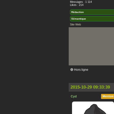
Messages : 1 114
Likes : 214
Rédaction
Sémantique
Site Web
🔴 Hors ligne
2015-10-29 09:33:39
Cyd
Mention