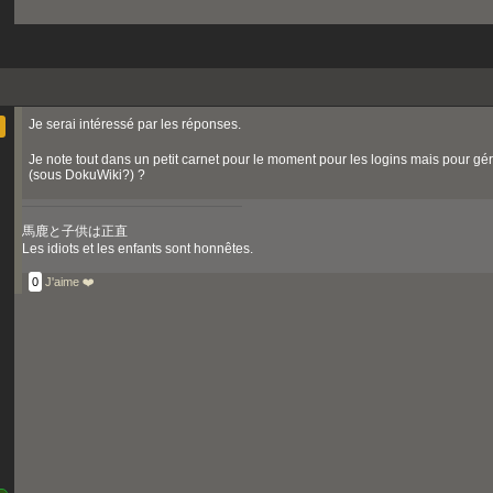
Je serai intéressé par les réponses.
Je note tout dans un petit carnet pour le moment pour les logins mais pour gér
(sous DokuWiki?) ?
馬鹿と子供は正直
Les idiots et les enfants sont honnêtes.
0
J'aime ❤️