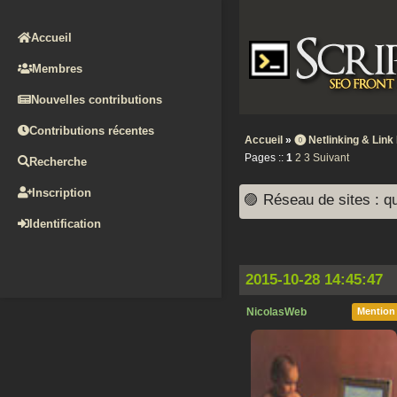
Accueil
Membres
Nouvelles contributions
Contributions récentes
Accueil
»
⓿ Netlinking & Link 
Pages ::
1
2
3
Suivant
Recherche
Inscription
🟣 Réseau de sites : que
Identification
2015-10-28 14:45:47
NicolasWeb
Mention