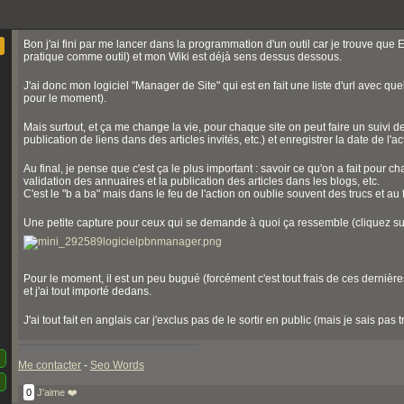
Bon j'ai fini par me lancer dans la programmation d'un outil car je trouve que E
pratique comme outil) et mon Wiki est déjà sens dessus dessous.
J'ai donc mon logiciel "Manager de Site" qui est en fait une liste d'url avec 
pour le moment).
Mais surtout, et ça me change la vie, pour chaque site on peut faire un suivi
publication de liens dans des articles invités, etc.) et enregistrer la date de l'ac
Au final, je pense que c'est ça le plus important : savoir ce qu'on a fait pour 
validation des annuaires et la publication des articles dans les blogs, etc.
C'est le "b a ba" mais dans le feu de l'action on oublie souvent des trucs et au
Une petite capture pour ceux qui se demande à quoi ça ressemble (cliquez sur 
Pour le moment, il est un peu bugué (forcément c'est tout frais de ces dernière
et j'ai tout importé dedans.
J'ai tout fait en anglais car j'exclus pas de le sortir en public (mais je sais pa
Me contacter
-
Seo Words
0
J'aime ❤️