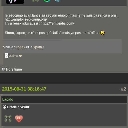
le seocamp avait lancé sa section emploi mais je ne sais pas si ca a pris.
http://emploi.seo-camp.org/
Il y a remix jobs aussi : https://remixjobs.com/
Sinon, l'apec, ce n'est pas spécialisé mais ya pas mal d'offres
Vive les
regex
et le
xpath
!
0
J'aime ❤️
🔴 Hors ligne
2015-08-31 08:16:47
#2
Lapido
🥉 Grade : Scout