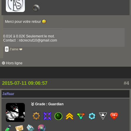
Merci pour votre retour
0.01€ à 0.02€ Seulement le mot.
Contact : rdcrecrut10@gmail.com
0
J'aime ❤️
🔴 Hors ligne
2015-07-11 09:06:57
#4
Jaffaar
🥇 Grade : Guardian