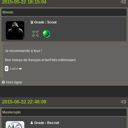
2015-05-22 18:15:04
#2
Woods
🥉 Grade : Scout
Je recommande à tous !
Bon niveau de français et tarif trés intéressant.
0
J'aime ❤️
🔴 Hors ligne
2015-06-22 22:46:09
#3
Masterspin
♟️ Grade : Recruit