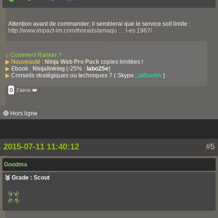
Attention avant de commander; il semblerai que le service soit limite :
http://www.impact-im.com/threads/arnaqu … l-es.1967/
⌕
Comment Ranker ?
▶
Nouveauté
:
Ninja Web Pro Pack
copies limitées !
▶
Ebook :
Ninjalinking
(-25% :
labo25e
)
▶
Conseils stratégiques ou techniques ? ( Skype :
jaffaarbh
)
0
J'aime ❤️
🔴 Hors ligne
2015-07-11 11:40:12
#5
Goodma
🥉 Grade : Scout