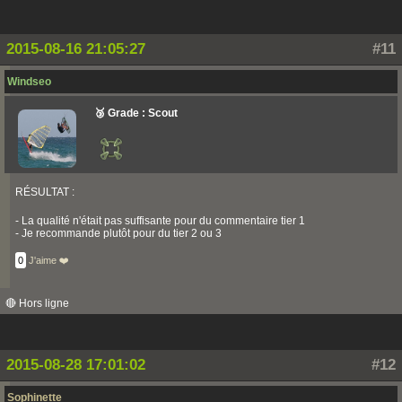
2015-08-16 21:05:27
#11
Windseo
🥉 Grade : Scout
RÉSULTAT :
- La qualité n'était pas suffisante pour du commentaire tier 1
- Je recommande plutôt pour du tier 2 ou 3
0
J'aime ❤️
🔴 Hors ligne
2015-08-28 17:01:02
#12
Sophinette