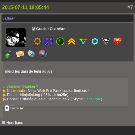
2015-07-11 18:05:44
#7
Jaffaar
🥇 Grade : Guardian
merci les gars de tenir au jus
⌕
Comment Ranker ?
▶
Nouveauté
:
Ninja Web Pro Pack
copies limitées !
▶
Ebook :
Ninjalinking
(-25% :
labo25e
)
▶
Conseils stratégiques ou techniques ? ( Skype :
jaffaarbh
)
0
J'aime ❤️
🔴 Hors ligne