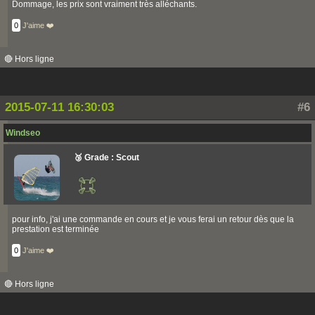
Dommage, les prix sont vraiment très alléchants.
0
J'aime ❤️
🔴 Hors ligne
2015-07-11 16:30:03
#6
Windseo
🥉 Grade : Scout
pour info, j'ai une commande en cours et je vous ferai un retour dès que la
prestation est terminée
0
J'aime ❤️
🔴 Hors ligne