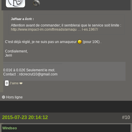
Jaffaar a écrit :
Attention avant de commander; il semblerai que le service soit limite :
http://www.impact-im.com/threads/arnaqu … l-es.1967/
C'est déjà réglé, je ne suis pas un arnaqueur
(pour 10€) .
Cordialement,
Jerri
0.01€ à 0.02€ Seulement le mot.
Contact : rdcrecrut10@gmail.com
0
J'aime ❤️
🔴 Hors ligne
2015-07-23 20:14:12
#10
Windseo