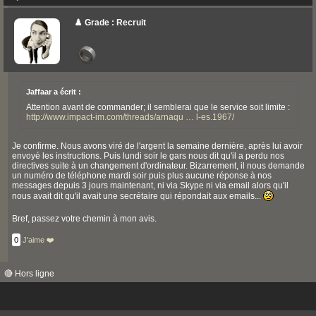
♟️ Grade : Recruit
Jaffaar a écrit :
Attention avant de commander; il semblerai que le service soit limite :
http://www.impact-im.com/threads/arnaqu … l-es.1967/
Je confirme. Nous avons viré de l'argent la semaine dernière, après lui avoir
envoyé les instructions. Puis lundi soir le gars nous dit qu'il a perdu nos
directives suite à un changement d'ordinateur. Bizarrement, il nous demande
un numéro de téléphone mardi soir puis plus aucune réponse à nos
messages depuis 3 jours maintenant, ni via Skype ni via email alors qu'il
nous avait dit qu'il avait une secrétaire qui répondait aux emails...
Bref, passez votre chemin à mon avis.
0
J'aime ❤️
🔴 Hors ligne