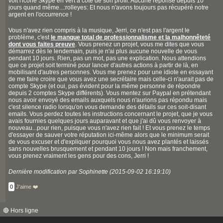
voit l'icône Skype en vert à côté de son profil. Aucune réponse depuis 10
jours quand même...:rolleyes: Et nous n'avons toujours pas récupéré notre
argent en l'occurrence !
Vous n'avez rien compris à la musique, Jerri, ce n'est pas l'argent le
problème, c'est
le manque total de professionnalisme et la malhonnêteté
dont vous faites preuve
. Vous prenez un projet, vous me dites que vous
démarrez dès le lendemain, puis je n'ai plus aucune nouvelle de vous
pendant 10 jours. Rien, pas un mot, pas une explication. Nous attendions
que ce projet soit terminé pour lancer d'autres actions à partir de là, en
mobilisant d'autres personnes. Vous me prenez pour une idiote en essayant
de me faire croire que vous avez une secrétaire mais celle-ci n'aurait pas de
compte Skype (et oui, pas évident pour la même personne de répondre
depuis 2 comptes Skype différents). Vous mentez sur Paypal en prétendant
nous avoir envoyé des emails auxquels nous n'aurions pas répondu mais
c'est silence radio lorsqu'on vous demande des détails sur ces soit-disant
emails. Vous perdez toutes les instructions concernant le projet, que je vous
avais fournies quelques jours auparavant et que j'ai dû vous renvoyer à
nouveau...pour rien, puisque vous n'avez rien fait ! Et vous prenez le temps
d'essayer de sauver votre réputation ici-même alors que le minimum serait
de vous excuser et d'expliquer pourquoi vous nous avez plantés et laissés
sans nouvelles brusquement et pendant 10 jours ! Non mais franchement,
vous prenez vraiment les gens pour des cons, Jerri !
Dernière modification par Sophinette (2015-09-02 16:19:10)
0
J'aime ❤️
🔴 Hors ligne