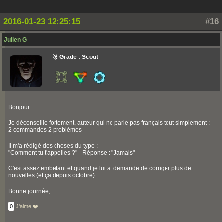
2016-01-23 12:25:15
#16
Julien G
🥉 Grade : Scout
Bonjour
Je déconseille fortement, auteur qui ne parle pas français tout simplement :
2 commandes 2 problèmes
Il m'a rédigé des choses du type :
"Comment tu t'appelles ?" - Réponse : "Jamais"
C'est assez embêtant et quand je lui ai demandé de corriger plus de
nouvelles (et ça depuis octobre)
Bonne journée,
0
J'aime ❤️