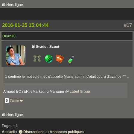
🔴 Hors ligne
2016-01-25 15:04:44
#17
Duan78
🥉 Grade : Scout
1 centime le mot et le mec s'appelle Masterspinn : c'était couru d'avance ^^ ...
Arnaud BOYER, eMarketing Manager @
Label Group
0
J'aime ❤️
🔴 Hors ligne
Pages ::
1
Accueil
»
⓿ Discussions et Annonces publiques