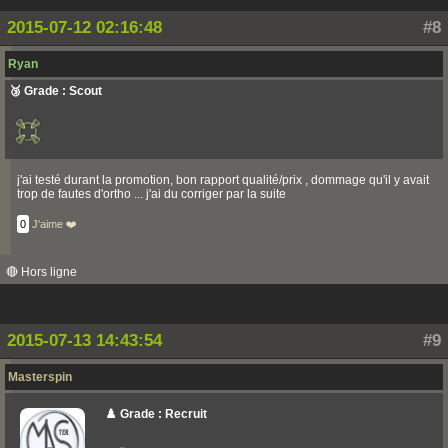
2015-07-12 02:16:48
#8
Ryan
🥉 Grade : Scout
j'ai testé durant la promotion, bon rapport qualité/prix , dommage qu'il y avait
trop de fautes d'ortho ... j'ai du corriger par la suite
0
J'aime ❤️
🔴 Hors ligne
2015-07-13 14:43:54
#9
Masterspin
♟️ Grade : Recruit