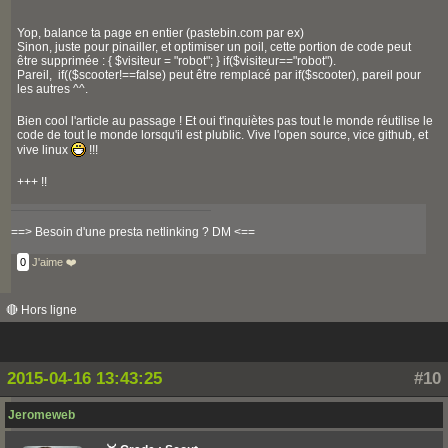
Yop, balance ta page en entier (pastebin.com par ex)
Sinon, juste pour pinailler, et optimiser un poil, cette portion de code peut
être supprimée : { $visiteur = "robot"; } if($visiteur=="robot").
Pareil, if(($scooter!==false) peut être remplacé par if($scooter), pareil pour
les autres ^^.
Bien cool l'article au passage ! Et oui t'inquiètes pas tout le monde réutilise le
code de tout le monde lorsqu'il est plublic. Vive l'open source, vice github, et
vive linux
!!!
+++ !!
==> Besoin d'une presta netlinking ? DM <==
0
J'aime ❤️
🔴 Hors ligne
2015-04-16 13:43:25
#10
Jeromeweb