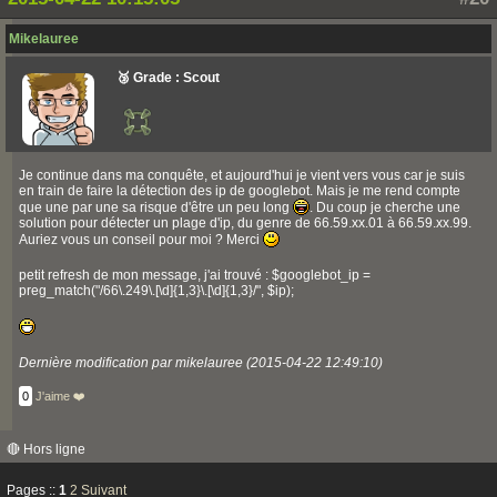
Mikelauree
🥉 Grade : Scout
Je continue dans ma conquête, et aujourd'hui je vient vers vous car je suis
en train de faire la détection des ip de googlebot. Mais je me rend compte
que une par une sa risque d'être un peu long
. Du coup je cherche une
solution pour détecter un plage d'ip, du genre de 66.59.xx.01 à 66.59.xx.99.
Auriez vous un conseil pour moi ? Merci
petit refresh de mon message, j'ai trouvé : $googlebot_ip =
preg_match("/66\.249\.[\d]{1,3}\.[\d]{1,3}/", $ip);
Dernière modification par mikelauree (2015-04-22 12:49:10)
0
J'aime ❤️
🔴 Hors ligne
Pages ::
1
2
Suivant