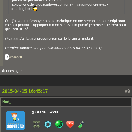
que Kévin présente sur son blog :
hxxp://www.deliciouscadaver.com/une-initiation-concrete-au-
cloaking.html
Oui, j'ai voulu m’essayer a cette technique en me servant de son script pour
voir si il pouvait s'appliquer à mon site. Si il la publié je pense que c'est pour
qu'il soit utilisé.
@Jafaar J'ai fait ma présentation sur le forum à l'instant.
Dernière modification par mikelauree (2015-04-15 15:03:01)
0
J'aime ❤️
🔴 Hors ligne
2015-04-15 16:45:17
#9
Nod_
🥉 Grade : Scout