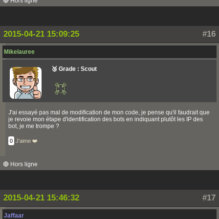
🔴 Hors ligne
2015-04-21 15:09:25
#16
Mikelauree
🥉 Grade : Scout
J'ai essayé pas mal de modification de mon code, je pense qu'il faudrait que
je revoie mon étape d'identification des bots en indiquant plutôt les IP des
bot, je me trompe ?
0
J'aime ❤️
🔴 Hors ligne
2015-04-21 15:46:32
#17
Jaffaar