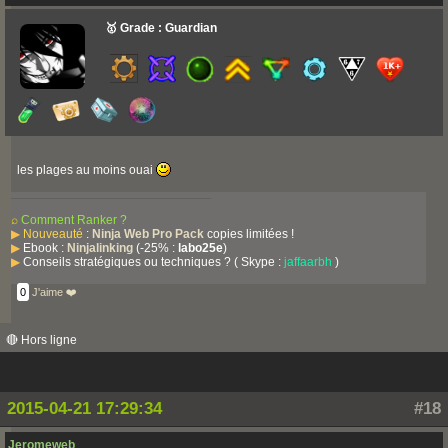
🥇 Grade : Guardian
les plages au moins ouai
⌕
Comment Ranker ?
▶
Nouveauté
:
Ninja Web Pro Pack
copies limitées !
▶
Ebook :
Ninjalinking
(-25% :
labo25e
)
▶
Conseils stratégiques ou techniques ? ( Skype :
jaffaarbh
)
0
J'aime ❤️
🔴 Hors ligne
2015-04-21 17:29:34
#18
Jeromeweb