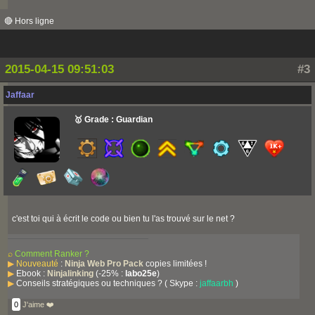
🔴 Hors ligne
2015-04-15 09:51:03
#3
Jaffaar
🥇 Grade : Guardian
c'est toi qui à écrit le code ou bien tu l'as trouvé sur le net ?
⌕
Comment Ranker ?
▶
Nouveauté
:
Ninja Web Pro Pack
copies limitées !
▶
Ebook :
Ninjalinking
(-25% :
labo25e
)
▶
Conseils stratégiques ou techniques ? ( Skype :
jaffaarbh
)
0
J'aime ❤️