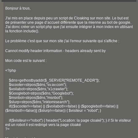
Bonjour à tous,
J'ai mis en place depuis peu un script de Cloaking sur mon site. Le but est
de présenter une page d’accueil différente que la mienne au bot de google.
J'ai donc créer un script php que j'ai ensuite intégrer à mon index en utilisant
la fonction include().
Le problème c'est que sur mon site j'ai l'erreur suivante qui s'affiche :
Cannot modify header information - headers already sent by
Mon code est le suivant :
<?php
$dns=gethostbyaddr($_SERVER["REMOTE_ADDR"]);
$scooter=strpos($dns,"sv.av.com");
$voilabot=strpos($dns,"x1crawler");
$Googlebot=strpos($dns,"Googlebot");
$msnbot=strpos($dns,"msnbot");
$slurp=strpos($dns,"inktomisearch");
if(($scooter!==false) || ($voilabot!==false) || ($googlebot!==false) ||
($msnbot!==false)|| ($slurp!==false)) { $visiteur = "robot"; }
if($visiteur=="robot") { header("Location: la page cloaké"); } // Si le visiteur
est un robot il est redirigé vers la page cloaké
?>