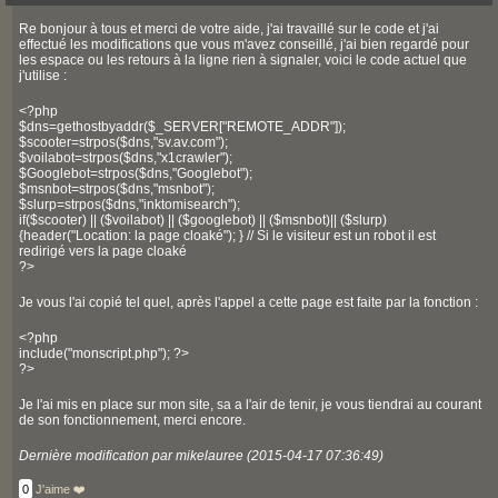
Re bonjour à tous et merci de votre aide, j'ai travaillé sur le code et j'ai
effectué les modifications que vous m'avez conseillé, j'ai bien regardé pour
les espace ou les retours à la ligne rien à signaler, voici le code actuel que
j'utilise :
<?php
$dns=gethostbyaddr($_SERVER["REMOTE_ADDR"]);
$scooter=strpos($dns,"sv.av.com");
$voilabot=strpos($dns,"x1crawler");
$Googlebot=strpos($dns,"Googlebot");
$msnbot=strpos($dns,"msnbot");
$slurp=strpos($dns,"inktomisearch");
if($scooter) || ($voilabot) || ($googlebot) || ($msnbot)|| ($slurp)
{header("Location: la page cloaké"); } // Si le visiteur est un robot il est
redirigé vers la page cloaké
?>
Je vous l'ai copié tel quel, après l'appel a cette page est faite par la fonction :
<?php
include("monscript.php"); ?>
?>
Je l'ai mis en place sur mon site, sa a l'air de tenir, je vous tiendrai au courant
de son fonctionnement, merci encore.
Dernière modification par mikelauree (2015-04-17 07:36:49)
0
J'aime ❤️