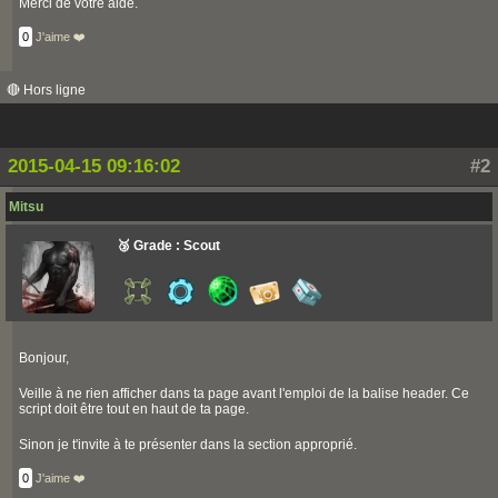
Merci de votre aide.
0
J'aime ❤️
🔴 Hors ligne
2015-04-15 09:16:02
#2
Mitsu
🥉 Grade : Scout
Bonjour,
Veille à ne rien afficher dans ta page avant l'emploi de la balise header. Ce
script doit être tout en haut de ta page.
Sinon je t'invite à te présenter dans la section approprié.
0
J'aime ❤️