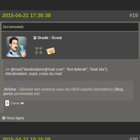
2015-04-21 17:30:38
#19
Jeromeweb
🥉 Grade : Scout
=> @mail("destinataire@mail.com", "bot detecté", "blab bla");
//destinataire, sujet, corps du mail
Jérôme -
Générer des revenus avec les NDD expirés (formation)
| Blog
perso
jeromeweb.net
0
J'aime ❤️
🔴 Hors ligne
2015-04-22 10:15:05
#20