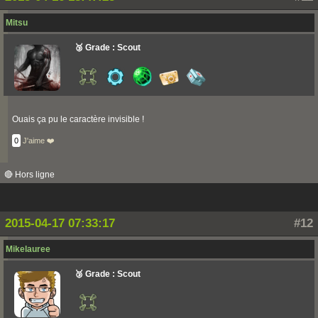
Mitsu
🥉 Grade : Scout
Ouais ça pu le caractère invisible !
0
J'aime ❤️
🔴 Hors ligne
2015-04-17 07:33:17
#12
Mikelauree
🥉 Grade : Scout