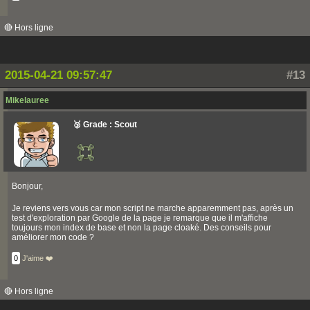
🔴 Hors ligne
2015-04-21 09:57:47
#13
Mikelauree
🥉 Grade : Scout
Bonjour,
Je reviens vers vous car mon script ne marche apparemment pas, après un
test d'exploration par Google de la page je remarque que il m'affiche
toujours mon index de base et non la page cloaké. Des conseils pour
améliorer mon code ?
0
J'aime ❤️
🔴 Hors ligne