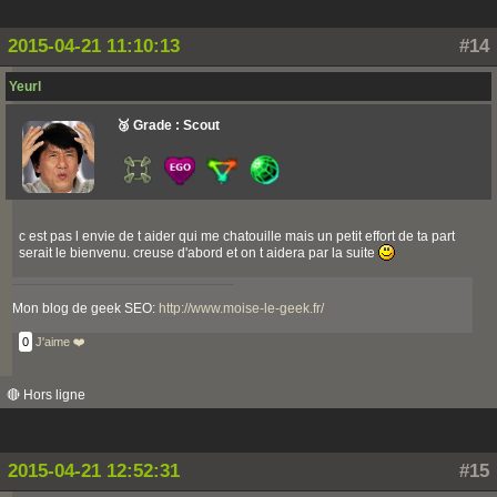
2015-04-21 11:10:13
#14
Yeurl
🥉 Grade : Scout
c est pas l envie de t aider qui me chatouille mais un petit effort de ta part
serait le bienvenu. creuse d'abord et on t aidera par la suite
Mon blog de geek SEO:
http://www.moise-le-geek.fr/
0
J'aime ❤️
🔴 Hors ligne
2015-04-21 12:52:31
#15