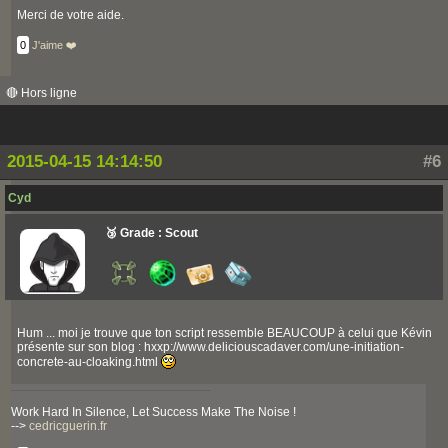
Merci de votre aide.
0
J'aime ❤️
🔴 Hors ligne
2015-04-15 14:14:50
#6
Cyd
🥉 Grade : Scout
Hum ... moi je trouve que ton script ressemble BEAUCOUP à celui que Kévin
présente sur son blog : hxxp://www.deliciouscadaver.com/une-initiation-
concrete-au-cloaking.html
Work Hard In Silence, Let Success Make The Noise !
-->
cedricguerin.fr