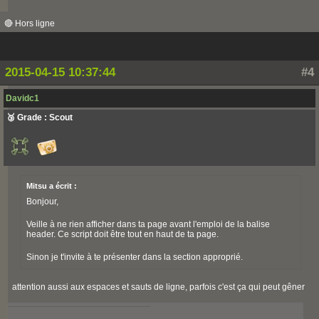
🔴 Hors ligne
2015-04-15 10:37:44
#4
Davidc1
🥉 Grade : Scout
Mitsu a écrit :
Bonjour,
Veille à ne rien afficher dans ta page avant l'emploi de la balise
header. Ce script doit être tout en haut de ta page.
Sinon je t'invite à te présenter dans la section approprié.
attention aussi aux espaces et sauts de ligne, parfois c'est ça qui peut gêner