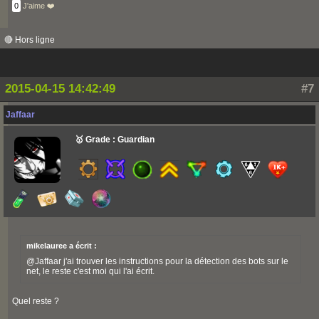
0
J'aime ❤️
🔴 Hors ligne
2015-04-15 14:42:49
#7
Jaffaar
🥇 Grade : Guardian
mikelauree a écrit :
@Jaffaar j'ai trouver les instructions pour la détection des bots sur le
net, le reste c'est moi qui l'ai écrit.
Quel reste ?