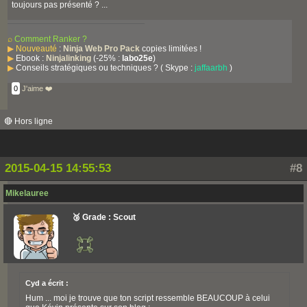
toujours pas présenté ? ...
⌕
Comment Ranker ?
▶
Nouveauté
:
Ninja Web Pro Pack
copies limitées !
▶
Ebook :
Ninjalinking
(-25% :
labo25e
)
▶
Conseils stratégiques ou techniques ? ( Skype :
jaffaarbh
)
0
J'aime ❤️
🔴 Hors ligne
2015-04-15 14:55:53
#8
Mikelauree
🥉 Grade : Scout
Cyd a écrit :
Hum ... moi je trouve que ton script ressemble BEAUCOUP à celui