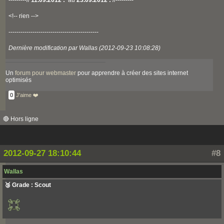
---------//
11.09.2012 :
au
23.09.2012 :
//---------
<!-- rien -->
---------------------------------------------
Dernière modification par Wallas (2012-09-23 10:08:28)
Un
forum pour webmaster
pour apprendre à créer des sites internet
optimisés
0
J'aime ❤️
🔴 Hors ligne
2012-09-27 18:10:44
#8
Wallas
🥉 Grade : Scout