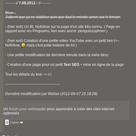
---------//
7.09.2012 :
//---------
Rien...
J'attend que ça ce stabilise puis que tout le monde arrive sur le terrain.
- (hier soir) Un BL Nofollow sur la page d'un site très connu. ( Page en
rapport avec les Pingouins, lien avec ancre: penguinzophren )
- (hier soir) Création d'une petite video YouTube avec un petit lien (<--
Nofollow,
mais c'est juste histoire de lol )
- Une petite modification de dernière minute dans la meta desc
- Création d'une page pour un petit
Test SEO
+ mise en ligne de la page
Tout les détails du test -->
ici
---------------------------------------------
Dernière modification par Wallas (2012-09-07 21:18:28)
Un
forum pour webmaster
pour apprendre à créer des sites internet
optimisés
0
J'aime ❤️