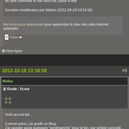
de faire connaître le site sans me cassé la tête
Dernière modification par Wallas (2012-09-28 03:54:56)
Un
forum pour webmaster
pour apprendre à créer des sites internet
optimisés
0
J'aime ❤️
🔴 Hors ligne
2012-10-19 13:18:59
#9
Wallas
🥉 Grade : Scout
Voilà qui est fait...
Comme prévu, j'ai greffé un Blog.
J'ai rajouter aussi quelques "sentimancho" pour le fun, par simple curiosité...