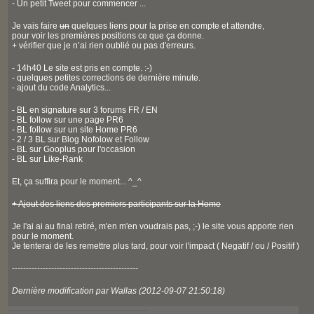
- Un petit Tweet pour commencer ...
Je vais faire
un
quelques liens pour la prise en compte et attendre,
pour voir les premières positions ce que ça donne.
+ vérifier que je n’ai rien oublié ou pas d'erreurs.
- 14h40 Le site est pris en compte. :-)
- quelques petites corrections de dernière minute.
- ajout du code Analytics...
- BL en signature sur 3 forums FR / EN
- BL follow sur une page PR6
- BL follow sur un site Home PR6
- 2 / 3 BL sur Blog Nofolow et Follow
- BL sur Gooplus pour l'occasion
- BL sur Like-Rank
Et, ça suffira pour le moment... ^_^
+ Ajout des liens des premiers participants sur la Home
Je l'ai ai au final retiré, m'en m'en voudrais pas, ;-) le site vous apporte rien
pour le moment.
Je tenterai de les remettre plus tard, pour voir l'impact ( Negatif / ou / Positif )
---------------------------------------------
Dernière modification par Wallas (2012-09-07 21:50:18)