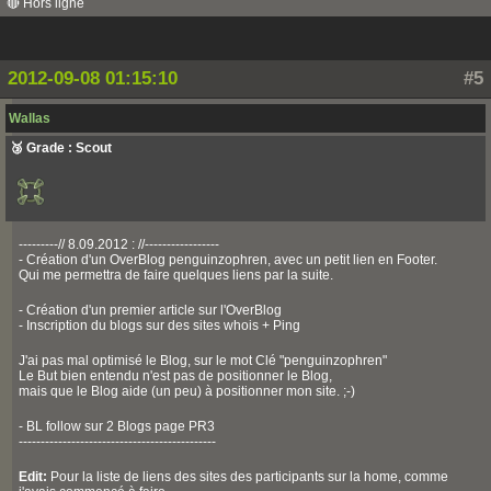
🔴 Hors ligne
2012-09-08 01:15:10
#5
Wallas
🥉 Grade : Scout
---------// 8.09.2012 : //-----------------
- Création d'un OverBlog penguinzophren, avec un petit lien en Footer.
Qui me permettra de faire quelques liens par la suite.
- Création d'un premier article sur l'OverBlog
- Inscription du blogs sur des sites whois + Ping
J'ai pas mal optimisé le Blog, sur le mot Clé "penguinzophren"
Le But bien entendu n'est pas de positionner le Blog,
mais que le Blog aide (un peu) à positionner mon site. ;-)
- BL follow sur 2 Blogs page PR3
---------------------------------------------
Edit:
Pour la liste de liens des sites des participants sur la home, comme