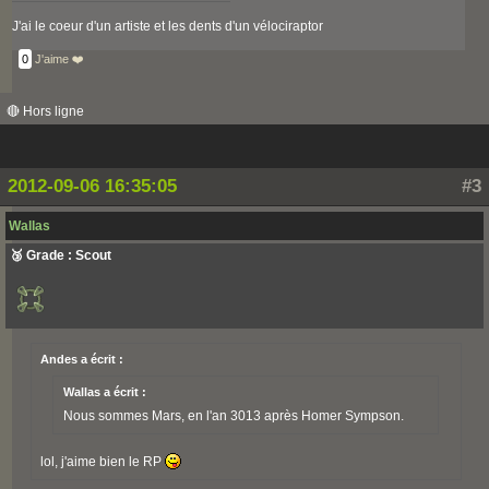
J'ai le coeur d'un artiste et les dents d'un vélociraptor
0
J'aime ❤️
🔴 Hors ligne
2012-09-06 16:35:05
#3
Wallas
🥉 Grade : Scout
Andes a écrit :
Wallas a écrit :
Nous sommes Mars, en l'an 3013 après Homer Sympson.
lol, j'aime bien le RP