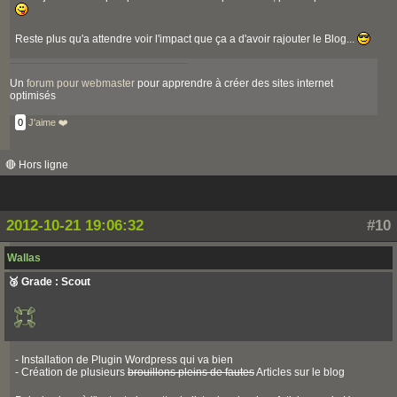
Reste plus qu'a attendre voir l'impact que ça a d'avoir rajouter le Blog...
Un
forum pour webmaster
pour apprendre à créer des sites internet
optimisés
0
J'aime ❤️
🔴 Hors ligne
2012-10-21 19:06:32
#10
Wallas
🥉 Grade : Scout
- Installation de Plugin Wordpress qui va bien
- Création de plusieurs
brouillons pleins de fautes
Articles sur le blog