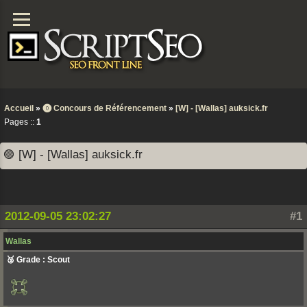
Accueil
»
⓿ Concours de Référencement
»
[W] - [Wallas] auksick.fr
Pages ::
1
🟣 [W] - [Wallas] auksick.fr
2012-09-05 23:02:27
#1
Wallas
🥉 Grade : Scout