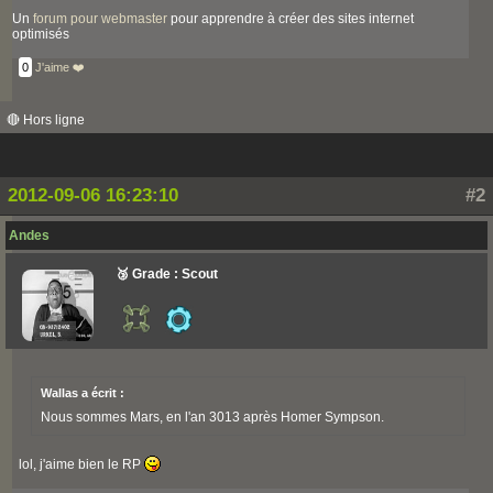
Un
forum pour webmaster
pour apprendre à créer des sites internet
optimisés
0
J'aime ❤️
🔴 Hors ligne
2012-09-06 16:23:10
#2
Andes
🥉 Grade : Scout
Wallas a écrit :
Nous sommes Mars, en l'an 3013 après Homer Sympson.
lol, j'aime bien le RP