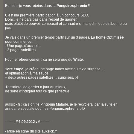
Bonsoir, je vous rejoins dans la
Penguinzophrenie
!! ...
C'est ma première participation à un concours SEO.
Donc, je ne pars pas dans l'esprit de gagner,
mais plutôt de pouvoir comparait et connaître si ma technique est bonne ou
pas.
Je vais dans un premier temps partir sur un 3 pages, La
home Optimisée
pour commencer.
- Une page d'accueil.
- 2 pages satellites.
Pour le référencement, ça ne sera que du
White
.
1ere étape:
je créer une page index avec du texte surprise ...
et optimisation à ma sauce.
+ deux autres pages satellites ... surprises. ;-)
J'essaierai de garder à jour au mieux,
de sorte d'indiquer tout ce que j'effectue.
auksick.fr : ça signifie Pingouin Malade, je le recyclerai par la suite en
annuaire spéciale pour les Penguinzophrens. :-D
---------//
6.09.2012 :
//---------
- Mise en ligne du site auksick.fr