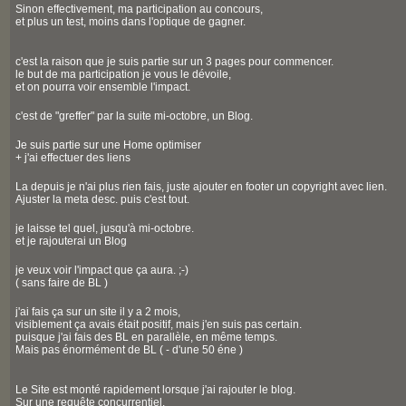
Sinon effectivement, ma participation au concours,
et plus un test, moins dans l'optique de gagner.
c'est la raison que je suis partie sur un 3 pages pour commencer.
le but de ma participation je vous le dévoile,
et on pourra voir ensemble l'impact.
c'est de "greffer" par la suite mi-octobre, un Blog.
Je suis partie sur une Home optimiser
+ j'ai effectuer des liens
La depuis je n'ai plus rien fais, juste ajouter en footer un copyright avec lien.
Ajuster la meta desc. puis c'est tout.
je laisse tel quel, jusqu'à mi-octobre.
et je rajouterai un Blog
je veux voir l'impact que ça aura. ;-)
( sans faire de BL )
j'ai fais ça sur un site il y a 2 mois,
visiblement ça avais était positif, mais j'en suis pas certain.
puisque j'ai fais des BL en parallèle, en même temps.
Mais pas énormément de BL ( - d'une 50 éne )
Le Site est monté rapidement lorsque j'ai rajouter le blog.
Sur une requête concurrentiel.