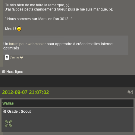
Tu fais bien de me faire la remarque, ;-)
J’ai fait des petits changements taleur, puis je me suis manqué. :-D
" Nous sommes
sur
Mars, en l'an 3013..."
Merci !
Un
forum pour webmaster
pour apprendre à créer des sites internet
optimisés
0
J'aime ❤️
🔴 Hors ligne
2012-09-07 21:07:02
#4
Wallas
🥉 Grade : Scout