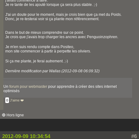
j'avais commencé à faire.
Je re tante de les ajouté lorsque ça sera plus stable. ;-)
J'ai un doute pour le moment, mais je crois bien que ça met du Poids.
Donc, je re-testerai voir si ça plante mon référencement.
Dans le but de mieux comprendre sur ce point.
Je crois que j'avais trop charger les ancres avec Penguoinzophren.
Je m'en suis rendu compte dans Positeo,
mon site commencer à partir à perpette les oliviers.
Si ça me plante, je ferai autrement. ;-)
Dernière modification par Wallas (2012-09-08 06:09:32)
Un
forum pour webmaster
pour apprendre à créer des sites internet
optimisés
0
J'aime ❤️
🔴 Hors ligne
2012-09-09 10:34:54
#6