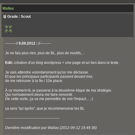
Wallas
🥉 Grade : Scout
---------//
9.09.2012 :
//---------
Je ne fais plus rien, plus de BL, plus de modifs,...
Edit:
création d'un blog wordpress + une page et un lien dans le texte.
Je vais attendre volontairement qu'on me déclasse.
Et que les principaux participants passent devant moi,
de me retrouver à la 9e / 10e place.
À ce moment-là, je passerai à la deuxième étape de ma stratégie.
Qui normalement devra me faire remonté.
De cette sorte, ça va me permettre de voir l'impact... ;-)
ça sera "qu’après", que je recommencerai les BL
---------------------------------------------
Dernière modification par Wallas (2012-09-12 19:49:36)