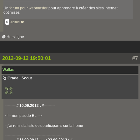
Un
forum pour webmaster
pour apprendre à créer des sites internet
optimisés
0
J'aime ❤️
🔴 Hors ligne
2012-09-12 19:50:01
#7
Wallas
🥉 Grade : Scout
---------//
10.09.2012 :
//---------
<!-- rien pas de BL -->
- j'ai remis la liste des participants sur la home
---------------------------------------------