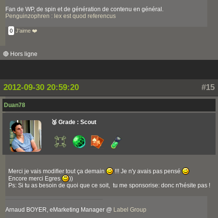
Fan de WP, de spin et de génération de contenu en général.
Penguinzophren : lex est quod referencus
0
J'aime ❤️
🔴 Hors ligne
2012-09-30 20:59:20
#15
Duan78
🥉 Grade : Scout
Merci je vais modifier tout ça demain
!!! Je n'y avais pas pensé
Encore merci Egres
))
Ps: Si tu as besoin de quoi que ce soit, tu me sponsorise: donc n'hésite pas !
Arnaud BOYER, eMarketing Manager @
Label Group