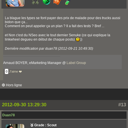
La blague les types se font payer des prix de malade pour des trucks aussi
bidon que ça...
Comment on peut appeler ça un plan ? Il a fait des tests ? Bref ...
et Non c'est du NSeo avec le tout dernier Senuke (ce qui explique la
linkwheel degueu en début de chaque posts)
))
Dernière modification par duan78 (2012-09-21 10:49:30)
Arnaud BOYER, eMarketing Manager @
Label Group
0
J'aime ❤️
🔴 Hors ligne
2012-09-30 13:29:30
#13
Duan78
🥉 Grade : Scout