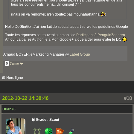
sites à s'être réellement fait shooté (après, j'ai pas regardé en détails
tous les concurrents hein)... Un conseil ? ^^
(Mais on va remonter, n'en doutez pas mouhahahahha
)
Hello DéGlinGo : J'ai rien fait de spécial appart suivre les guidelines Google
...
Toute tes réponses se trouvent sur mon site
Participant à PenguinZophren
Ah oui La balise Author lié à Mon Google+ à due aider pour éviter le DC
Arnaud BOYER, eMarketing Manager @
Label Group
0
J'aime ❤️
🔴 Hors ligne
2012-10-22 14:38:46
#18
Duan78
🥉 Grade : Scout