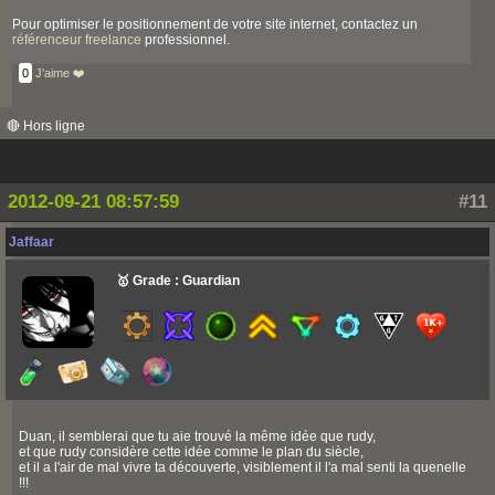
Pour optimiser le positionnement de votre site internet, contactez un
référenceur freelance
professionnel.
0
J'aime ❤️
🔴 Hors ligne
2012-09-21 08:57:59
#11
Jaffaar
🥇 Grade : Guardian
Duan, il semblerai que tu aie trouvé la même idée que rudy,
et que rudy considère cette idée comme le plan du siècle,
et il a l'air de mal vivre ta découverte, visiblement il l'a mal senti la quenelle
!!!