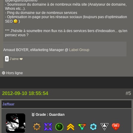
@penguinzophren0
- Soumission du domaine à de nombreux méta site (Analyseur de domaine,
Whois etc...).
- Ping du domaine sur de nombreux services
- Optimisation in-page pour les réseaux sociaux (toujours pas d'optimisation
SEO
)
*** J'hésite à soumettre mon flux rss à des services tiers d'indexation... qu'en
pensez vous ?
Arnaud BOYER, eMarketing Manager @
Label Group
0
J'aime ❤️
🔴 Hors ligne
2012-09-10 18:55:54
#5
Jaffaar
🥇 Grade : Guardian