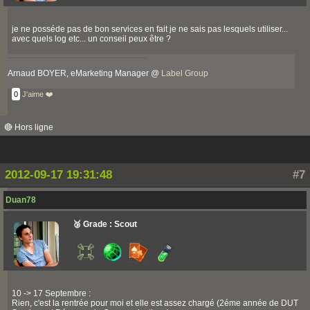
je ne posséde pas de bon services en fait je ne sais pas lesquels utiliser...
avec quels log etc... un conseil peux être ?
Arnaud BOYER, eMarketing Manager @
Label Group
0
J'aime ❤️
🔴 Hors ligne
2012-09-17 19:31:48
#7
Duan78
🥉 Grade : Scout
10 -> 17 Septembre :
Rien, c'est la rentrée pour moi et elle est assez chargé (2éme année de DUT