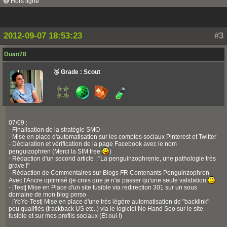
🔴 Hors ligne
2012-09-07 18:53:23
#3
Duan78
🥉 Grade : Scout
07/09 :
- Finalisation de la stratégie SMO
- Mise en place d'automatisation sur les comptes sociaux Pinterest et Twitter
- Déclaration et vérification de la page Facebook avec le nom
penguizophren (Merci la SIM free
)
- Rédaction d'un second article : "La penguinzophrenie, une pathologie très
grave !"
- Rédaction de Commentaires sur Blogs FR Contenants Penguinzophren
Avec l'Ancre optimisé (je crois que je n'ai passer qu'une seule validation
- |Test| Mise en Place d'un site fusible via redirection 301 sur un sous
domaine de mon blog perso
- |YoYo-Test| Mise en place d'une très légère automatisation de "backlink"
peu qualifiés (trackback US etc..) via le logiciel No Hand Seo sur le site
fusible et sur mes profils sociaux (Et oui !)