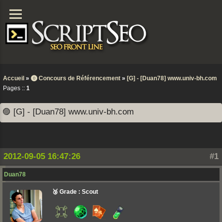
Accueil
»
⓿ Concours de Référencement
»
[G] - [Duan78] www.univ-bh.com
Pages ::
1
🟣 [G] - [Duan78] www.univ-bh.com
2012-09-05 16:47:26
#1
Duan78
🥉 Grade : Scout