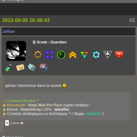
2012-09-05 16:49:43
#2
Jaffaar
🥇 Grade : Guardian
génial ! bienvenue dans la course
⌕
Comment Ranker ?
▶
Nouveauté
:
Ninja Web Pro Pack
copies limitées !
▶
Ebook :
Ninjalinking
(-25% :
labo25e
)
▶
Conseils stratégiques ou techniques ? ( Skype :
jaffaarbh
)
0
J'aime ❤️