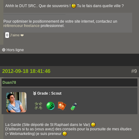
Ahhh le DUT SRC.. Que de souvenirs !
Tu le fais dans quelle ville ?
Pour optimiser le positionnement de votre site internet, contactez un
référenceur freelance
professionnel.
0
J'aime ❤️
🔴 Hors ligne
2012-09-18 18:41:46
#9
Duan78
🥉 Grade : Scout
La Garde (Site déporté de St Raphael dans le Var)
D'ailleurs si tu as (vous avez) des conseils pour la poursuite de mes études
(> Webmarketing) je suis preneur