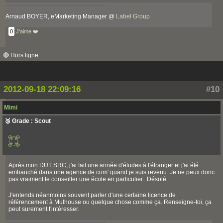
Arnaud BOYER, eMarketing Manager @
Label Group
0
J'aime ❤️
🔴 Hors ligne
2012-09-18 22:09:16
#10
Mimi
🥉 Grade : Scout
Après mon DUT SRC, j'ai fait une année d'études à l'étranger et j'ai été
embauché dans une agence de com' quand je suis revenu. Je ne peux donc
pas vraiment te conseiller une école en particulier.. Désolé.
J'entends néanmoins souvent parler d'une certaine licence de
référencement à Mulhouse ou quelque chose comme ça. Renseigne-toi, ça
peut surement t'intéresser.