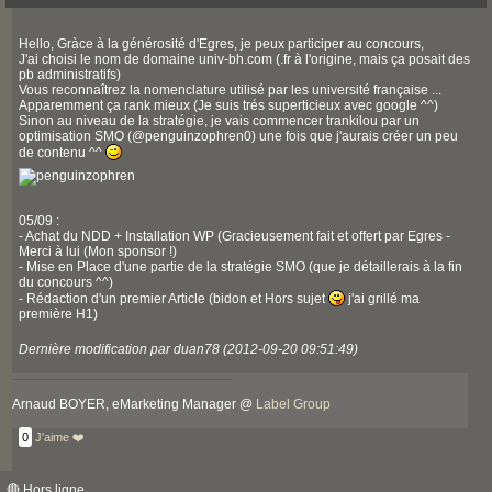
Hello, Gràce à la générosité d'Egres, je peux participer au concours,
J'ai choisi le nom de domaine univ-bh.com (.fr à l'origine, mais ça posait des
pb administratifs)
Vous reconnaîtrez la nomenclature utilisé par les université française ...
Apparemment ça rank mieux (Je suis trés superticieux avec google ^^)
Sinon au niveau de la stratégie, je vais commencer trankilou par un
optimisation SMO (@penguinzophren0) une fois que j'aurais créer un peu
de contenu ^^
05/09 :
- Achat du NDD + Installation WP (Gracieusement fait et offert par Egres -
Merci à lui (Mon sponsor !)
- Mise en Place d'une partie de la stratégie SMO (que je détaillerais à la fin
du concours ^^)
- Rédaction d'un premier Article (bidon et Hors sujet
j'ai grillé ma
première H1)
Dernière modification par duan78 (2012-09-20 09:51:49)
Arnaud BOYER, eMarketing Manager @
Label Group
0
J'aime ❤️
🔴 Hors ligne