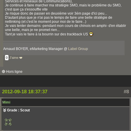
Services et Réseaux de Communications),
Je continue à faire marcher ma stratégie SMO, mais le problème du SMO,
c'est que ça s'essouffle vite
Je risque donc de passer en deuxième voir 3ém page d'ici peu...
D'autant plus que je n'ai pas le temps de faire une belle stratégie de
netlinking (et c'est le moment pour moi de le faire...)
Je vais tenter demains -pendant mon cours de chinois en amphi- d'en établir
une belle, mais je ne promet rien...
Tant je vais le faire à la bourrin sur des trackback US
Arnaud BOYER, eMarketing Manager @
Label Group
0
J'aime ❤️
🔴 Hors ligne
2012-09-18 18:37:37
#8
Mimi
🥉 Grade : Scout