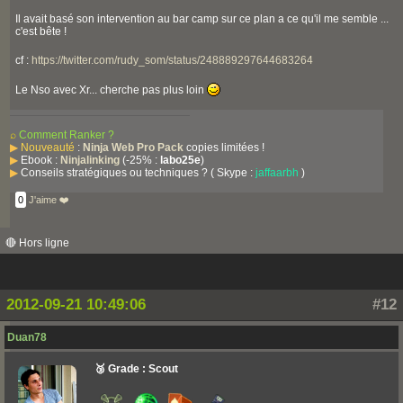
Il avait basé son intervention au bar camp sur ce plan a ce qu'il me semble ...
c'est bête !
cf :
https://twitter.com/rudy_som/status/248889297644683264
Le Nso avec Xr... cherche pas plus loin
⌕
Comment Ranker ?
▶
Nouveauté
:
Ninja Web Pro Pack
copies limitées !
▶
Ebook :
Ninjalinking
(-25% :
labo25e
)
▶
Conseils stratégiques ou techniques ? ( Skype :
jaffaarbh
)
0
J'aime ❤️
🔴 Hors ligne
2012-09-21 10:49:06
#12
Duan78
🥉 Grade : Scout