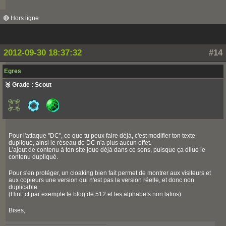
🔴 Hors ligne
2012-09-30 18:37:32
#14
Egres
🥉 Grade : Scout
Pour l'attaque "DC", ce que tu peux faire déjà, c'est modifier ton texte
dupliqué, ainsi le réseau de DC n'a plus aucun effet.
L'ajout de contenu à ton site joue déjà dans ce sens, puisque ça dilue le
contenu dupliqué.
Pour s'en protéger, un cloaking bien fait permet de montrer aux visiteurs et
aux copieurs une version qui n'est pas la version réelle, et donc non
duplicable.
(Hint: cf par exemple le blog de 512 et les alphabets non latins)
Bises,