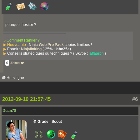
pourquoi hésiter ?
⌕
Comment Ranker ?
▶
Nouveauté
:
Ninja Web Pro Pack
copies limitées !
▶
Ebook :
Ninjalinking
(-25% :
labo25e
)
▶
Conseils stratégiques ou techniques ? ( Skype :
jaffaarbh
)
0
J'aime ❤️
🔴 Hors ligne
2012-09-10 21:57:45
#6
Duan78
🥉 Grade : Scout