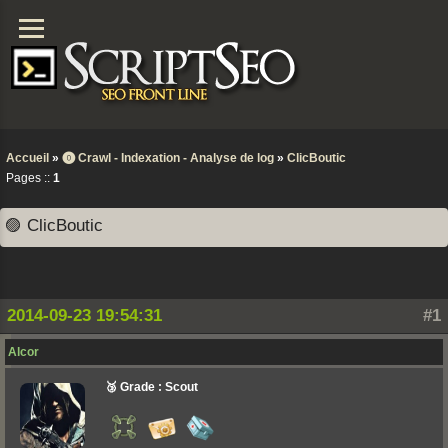
Accueil
»
⓿ Crawl - Indexation - Analyse de log
»
ClicBoutic
Pages ::
1
🟣 ClicBoutic
2014-09-23 19:54:31
#1
Alcor
🥉 Grade : Scout