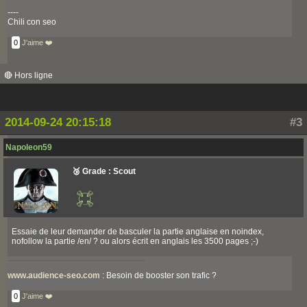
----
Chili con seo
0
J'aime ❤️
🔴 Hors ligne
2014-09-24 20:15:18
#3
Napoleon59
🥉 Grade : Scout
Essaie de leur demander de basculer la partie anglaise en noindex,
nofollow la partie /en/ ? ou alors écrit en anglais les 3500 pages ;-)
www.audience-seo.com
: Besoin de booster son trafic ?
0
J'aime ❤️