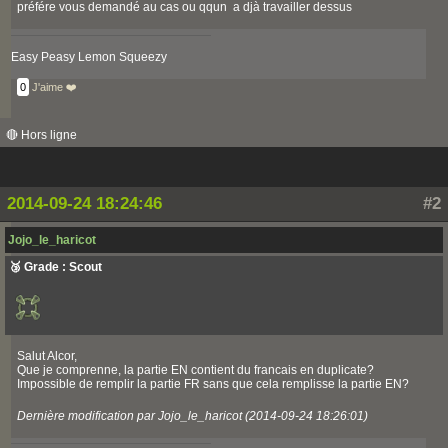
préfére vous demandé au cas ou qqun a djà travailler dessus
Easy Peasy Lemon Squeezy
0
J'aime ❤️
🔴 Hors ligne
2014-09-24 18:24:46
#2
Jojo_le_haricot
🥉 Grade : Scout
Salut Alcor,
Que je comprenne, la partie EN contient du francais en duplicate?
Impossible de remplir la partie FR sans que cela remplisse la partie EN?
Dernière modification par Jojo_le_haricot (2014-09-24 18:26:01)