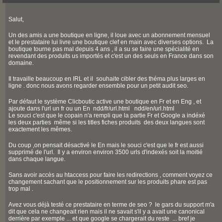
Salut,
Un des amis a une boutique en ligne, il loue avec un abonnement mensuel
et le prestataire lui livre une boutique clef en main avec diverses options. La
boutique tourne pas mal depuis 4 ans , il a su se faire une spécialité en
revendant des produits us importés et c'est un des seuls en France dans son
domaine.
Il travaille beaucoup en IRL et il souhaite cibler des théma plus larges en
ligne . donc nous avons regarder ensemble pour un petit audit seo.
Par défaut le système Clicboutic active une boutique en Fr et en Eng , et
ajoute dans l'url un fr ou un En ndd/fr/url.html ndd/en/url.html
Le souci c'est que le copain n'a rempli que la partie Fr et Google a indéxé
les deux parties même si les titles fiches produits des deux langues sont
exactement les mêmes.
Du coup ,on pensait désactivé le En mais le souci c'est que le fr est aussi
supprimé de l'url. Il y a environ environ 3500 urls d'indexés soit la moitié
dans chaque langue.
Sans avoir accès au htaccess pour faire les redirections , comment voyez ce
changement sachant que le positionnement sur les produits phare est pas
trop mal .
Avez vous déjà testé ce prestataire en terme de seo ? le gars du support m'a
dit que cela ne changeait rien mais il ne savait s'il y a avait une canonical
derrière par exemple ... et que google se chargerait du reste ... bref je