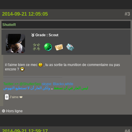
2014-09-21 12:05:05
#3
ShutteR
🥉 Grade : Scout
il t'aime bien ce mec
, tu as sortie ta munition de commentaire ou pas
encore ?
Twitter => @ShutterSeo
skype: Blacko
.
white
ولكن العار أن لا تستطيع النهوض
..
ليس العار في أن نسقط
0
J'aime ❤️
🔴 Hors ligne
2014-09-21 12:59:17
#4