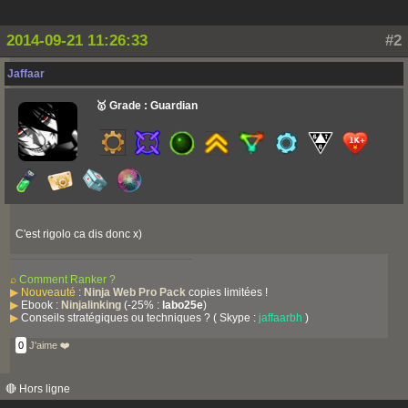
2014-09-21 11:26:33
#2
Jaffaar
🥇 Grade : Guardian
C'est rigolo ca dis donc x)
⌕
Comment Ranker ?
▶
Nouveauté
:
Ninja Web Pro Pack
copies limitées !
▶
Ebook :
Ninjalinking
(-25% :
labo25e
)
▶
Conseils stratégiques ou techniques ? ( Skype :
jaffaarbh
)
0
J'aime ❤️
🔴 Hors ligne