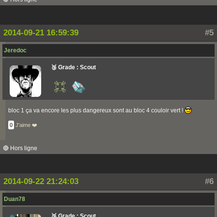
2014-09-21 16:59:39
#5
Jeredoc
🥉 Grade : Scout
bloc 1 ça va encore les plus dangereux sont au bloc 4 couloir vert !
0
J'aime ❤️
🔴 Hors ligne
2014-09-22 21:24:03
#6
Duan78
🥉 Grade : Scout