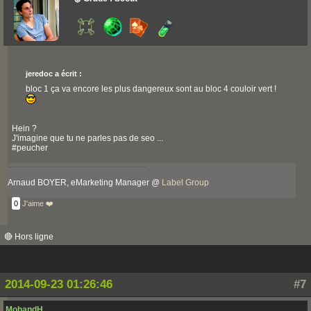
jeredoc a écrit :
bloc 1 ça va encore les plus dangereux sont au bloc 4 couloir vert !
Hein ?
J'imagine que tu ne parles pas de seo ...
#peucher
Arnaud BOYER, eMarketing Manager @
Label Group
0
J'aime ❤️
🔴 Hors ligne
2014-09-23 01:26:46
#7
MohandH