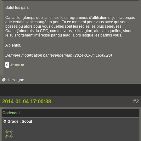
Salut les gars,
Ca fait longtemps que j'ai utilisé les programmes d'affiliation et je m'aperçois
que certains ont changé un peu. En ce moment pour vous avec qui vous
bossez ou alors pour vous quelles sont les régies les plus sérieuses.
Ouais, j'aimerais du CPC, comme vous je l'imagine, alors lesquelles, sinon
je suis fortement intéressé par du lead, alors lesquelles parmis vous.
A bientôt.
Dernière modification par levenderman (2014-01-04 16:49:26)
0
J'aime ❤️
🔴 Hors ligne
2014-01-04 17:00:38
#2
Codcodel
🥉 Grade : Scout