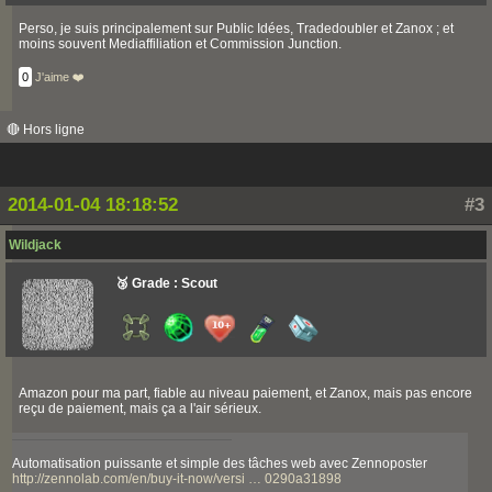
Perso, je suis principalement sur Public Idées, Tradedoubler et Zanox ; et
moins souvent Mediaffiliation et Commission Junction.
0
J'aime ❤️
🔴 Hors ligne
2014-01-04 18:18:52
#3
Wildjack
🥉 Grade : Scout
Amazon pour ma part, fiable au niveau paiement, et Zanox, mais pas encore
reçu de paiement, mais ça a l'air sérieux.
Automatisation puissante et simple des tâches web avec Zennoposter
http://zennolab.com/en/buy-it-now/versi … 0290a31898