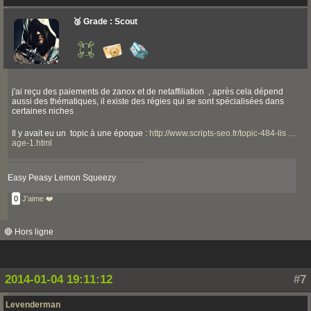
🥉 Grade : Scout
j'ai reçu des paiements de zanox et de netaffiliation , après cela dépend
aussi des thématiques, il existe des régies qui se sont spécialisées dans
certaines niches
Il y avait eu un topic à une époque :
http://www.scripts-seo.fr/topic-484-lis …
age-1.html
Easy Peasy Lemon Squeezy
0
J'aime ❤️
🔴 Hors ligne
2014-01-04 19:11:12
#7
Levenderman