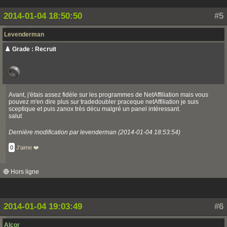
2014-01-04 18:50:50
#5
Levenderman
♟️ Grade : Recruit
Avant, j'étais assez fidèle sur les programmes de NetAffiliation mais vous
pouvez m'en dire plus sur tradedoubler praceque netAffiliation je suis
sceptique et puis zanox très décu malgré un panel intéressant.
salut
Dernière modification par levenderman (2014-01-04 18:53:54)
0
J'aime ❤️
🔴 Hors ligne
2014-01-04 19:03:49
#6
Alcor