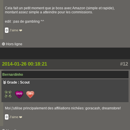
Cela fait un petit moment que je boss avec Amazon (simple et rapide),
montant assez simple a atteindre pour les commissions.
edit : pas de gambling ^^
0
J'aime ❤️
🔴 Hors ligne
2014-01-26 00:18:21
#12
Bernardinho
🥉 Grade : Scout
Moi j'utilise principalement des affiliations nichées: goracash, dreamstore!
0
J'aime ❤️