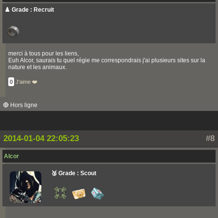
♟️ Grade : Recruit
merci à tous pour les liens,
Euh Alcor, saurais tu quel régie me correspondrais j'ai plusieurs sites sur la
nature et les animaux.
0
J'aime ❤️
🔴 Hors ligne
2014-01-04 22:05:23
#8
Alcor
🥉 Grade : Scout