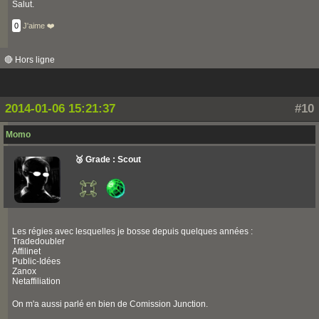
Salut.
0
J'aime ❤️
🔴 Hors ligne
2014-01-06 15:21:37
#10
Momo
🥉 Grade : Scout
Les régies avec lesquelles je bosse depuis quelques années :
Tradedoubler
Affilinet
Public-Idées
Zanox
Netaffiliation
On m'a aussi parlé en bien de Comission Junction.