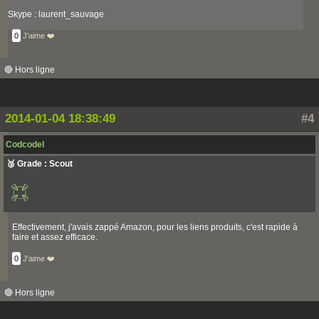
Skype : laurent_sauvage
0
J'aime ❤️
🔴 Hors ligne
2014-01-04 18:38:49
#4
Codcodel
🥉 Grade : Scout
Effectivement, j'avais zappé Amazon, pour les liens produits, c'est rapide à
faire et assez efficace.
0
J'aime ❤️
🔴 Hors ligne