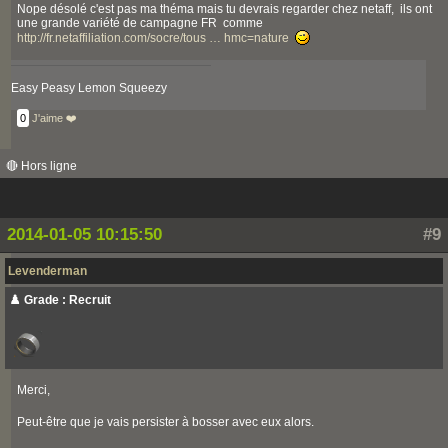
Nope désolé c'est pas ma théma mais tu devrais regarder chez netaff, ils ont
une grande variété de campagne FR comme
http://fr.netaffiliation.com/socre/tous … hmc=nature
Easy Peasy Lemon Squeezy
0
J'aime ❤️
🔴 Hors ligne
2014-01-05 10:15:50
#9
Levenderman
♟️ Grade : Recruit
Merci,
Peut-être que je vais persister à bosser avec eux alors.