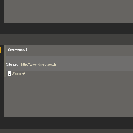
Bienvenue !
Site pro :
http://www.directseo.fr
0
J'aime ❤️