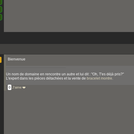
Bienvenue
Un nom de domaine en rencontre un autre et lui dit : "Oh, T'es déjà pris?"
L'expert dans les pièces détachées et la vente de
bracelet montre
.
0
J'aime ❤️