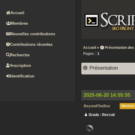
Accueil
Membres
Nouvelles contributions
Contributions récentes
Accueil
»
⓿ Présentation de
Pages ::
1
Recherche
Inscription
🟣 Présentation
Identification
2025-06-20 14:55:55
BeyondTheBox
Mention
♟️ Grade : Recruit