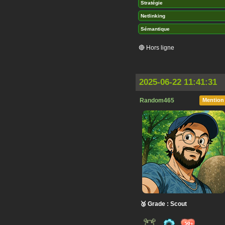
Stratégie
Netlinking
Sémantique
🔴 Hors ligne
2025-06-22 11:41:31
Random465
Mention
🥉 Grade : Scout