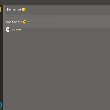
Bienvenue
"Don't be evil
"
0
J'aime ❤️