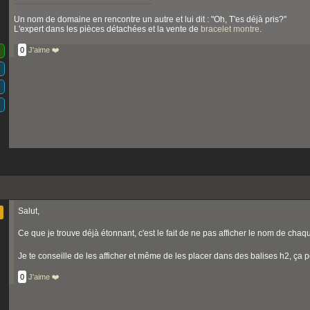
Un nom de domaine en rencontre un autre et lui dit : "Oh, T'es déjà pris?"
L'expert dans les pièces détachées et la vente de
bracelet montre
.
0
J'aime ❤️
Salut,
Ce que je trouve déjà étonnant, c'est le fait de ne pas afficher le nom de chaque
Je te conseille de les afficher et même de les placer dans des balises h2, ça
0
J'aime ❤️