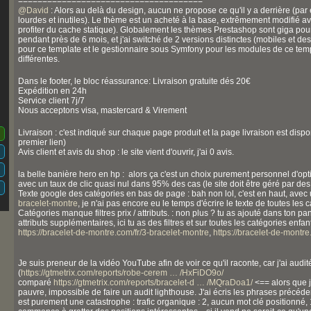
======================================
@
David
: Alors au delà du design, aucun ne propose ce qu'il y a derrière (par e
lourdes et inutiles). Le thème est un acheté à la base, extrêmement modifié ave
profiter du cache statique). Globalement les thèmes Prestashop sont giga pour
pendant près de 6 mois, et j'ai switché de 2 versions distinctes (mobiles et d
pour ce template et le gestionnaire sous Symfony pour les modules de ce templ
différentes.
Dans le footer, le bloc réassurance: Livraison gratuite dés 20€
Expédition en 24h
Service client 7j/7
Nous acceptons visa, mastercard & Virement
Livraison : c'est indiqué sur chaque page produit et la page livraison est disp
premier lien)
Avis client et avis du shop : le site vient d'ouvrir, j'ai 0 avis.
la belle banière hero en hp : alors ça c'est un choix purement personnel d'opt
avec un taux de clic quasi nul dans 95% des cas (le site doit être géré par de
Texte google des catégories en bas de page : bah non lol, c'est en haut, avec 
bracelet-montre
, je n'ai pas encore eu le temps d'écrire le texte de toutes les c
Catégories manque filtres prix / attributs. : non plus ? tu as ajouté dans ton p
attributs supplémentaires, ici tu as des filtres et sur toutes les catégories enf
https://bracelet-de-montre.com/fr/3-bracelet-montre
,
https://bracelet-de-montre
Je suis preneur de la vidéo YouTube afin de voir ce qu'il raconte, car j'ai audit
(
https://gtmetrix.com/reports/robe-cerem … /HxFiDO9o/
comparé
https://gtmetrix.com/reports/bracelet-d … /MQraDoa1/
<== alors que j'
pauvre, impossible de faire un audit lighthouse. J'ai écris les phrases précé
est purement une catastrophe : trafic organique : 2, aucun mot clé positionné,