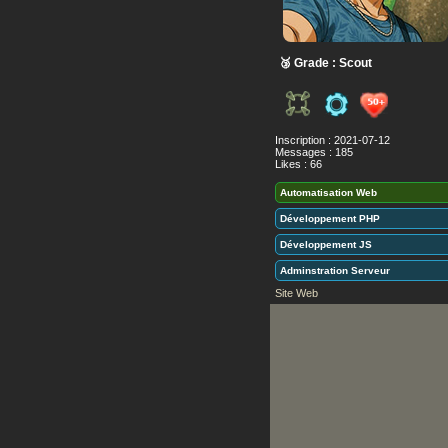
🥉 Grade : Scout
Inscription : 2021-07-12
Messages : 185
Likes : 66
Automatisation Web
Développement PHP
Développement JS
Adminstration Serveur
Site Web