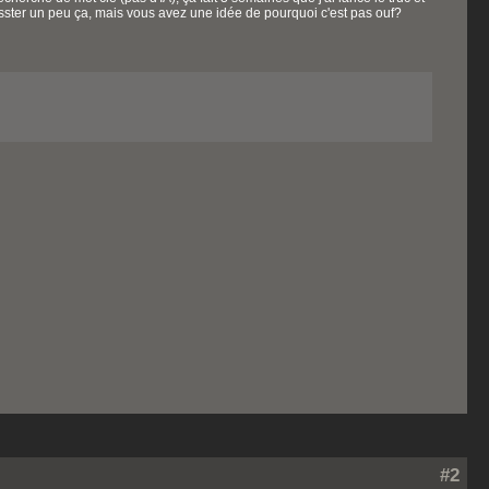
bosster un peu ça, mais vous avez une idée de pourquoi c'est pas ouf?
#2