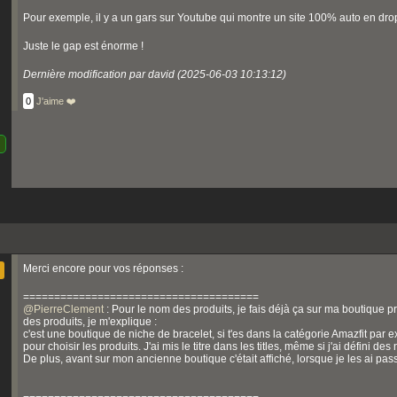
Pour exemple, il y a un gars sur Youtube qui montre un site 100% auto en d
Juste le gap est énorme !
Dernière modification par david (2025-06-03 10:13:12)
0
J'aime ❤️
Merci encore pour vos réponses :
======================================
@
PierreClement
: Pour le nom des produits, je fais déjà ça sur ma boutique p
des produits, je m'explique :
c'est une boutique de niche de bracelet, si t'es dans la catégorie Amazfit par ex
pour choisir les produits. J'ai mis le titre dans les titles, même si j'ai défini d
De plus, avant sur mon ancienne boutique c'était affiché, lorsque je les ai pass