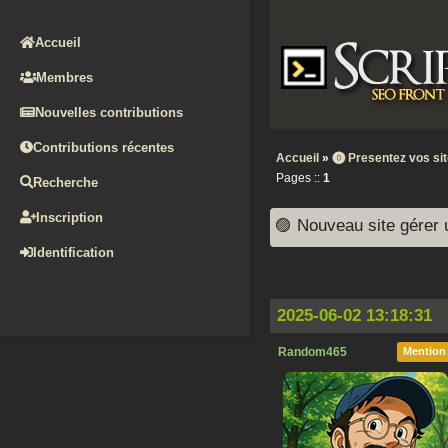
Accueil
Membres
Nouvelles contributions
Contributions récentes
Accueil
»
⓿ Presentez vos si
Pages ::
1
Recherche
Inscription
🟣 Nouveau site gérer
Identification
2025-06-02 13:18:31
Random465
Mention