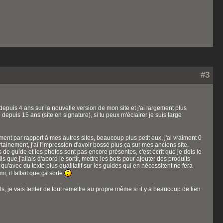
#3
epuis 4 ans sur la nouvelle version de mon site et j'ai largement plus
depuis 15 ans (site en signature), si tu peux m'éclairer je suis large
ement par rapport à mes autres sites, beaucoup plus petit eux, j'ai vraiment 0
ertainement, j'ai l'impression d'avoir bossé plus ça sur mes anciens site.
s de guide et les photos sont pas encore présentes, c'est écrit que je dois le
que j'allais d'abord le sortir, mettre les bots pour ajouter des produits
qu'avec du texte plus qualitatif sur les guides qui en nécessitent ne fera
, il fallait que ça sorte
rts, je vais tenter de tout remettre au propre même si il y a beaucoup de lien