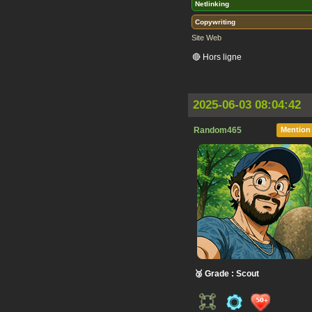
Netlinking
Copywriting
Site Web
🔴 Hors ligne
2025-06-03 08:04:42
Random465
Mention
🥉 Grade : Scout