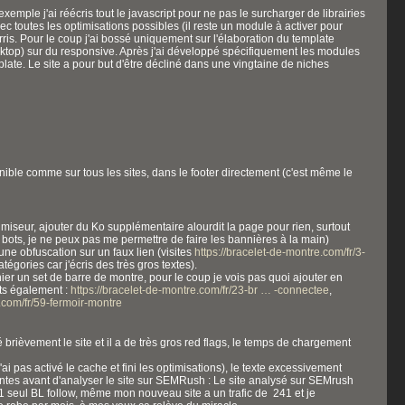
xemple j'ai réécris tout le javascript pour ne pas le surcharger de librairies
c toutes les optimisations possibles (il reste un module à activer pour
ris. Pour le coup j'ai bossé uniquement sur l'élaboration du template
esktop) sur du responsive. Après j'ai développé spécifiquement les modules
ate. Le site a pour but d'être décliné dans une vingtaine de niches
onible comme sur tous les sites, dans le footer directement (c'est même le
imiseur, ajouter du Ko supplémentaire alourdit la page pour rien, surtout
s bots, je ne peux pas me permettre de faire les bannières à la main)
une obfuscation sur un faux lien (visites
https://bracelet-de-montre.com/fr/3-
atégories car j'écris des très gros textes).
anier un set de barre de montre, pour le coup je vois pas quoi ajouter en
ants également :
https://bracelet-de-montre.com/fr/23-br … -connectee
,
.com/fr/59-fermoir-montre
é brièvement le site et il a de très gros red flags, le temps de chargement
ai pas activé le cache et fini les optimisations), le texte excessivement
dentes avant d'analyser le site sur SEMRush : Le site analysé sur SEMrush
 1 seul BL follow, même mon nouveau site a un trafic de 241 et je