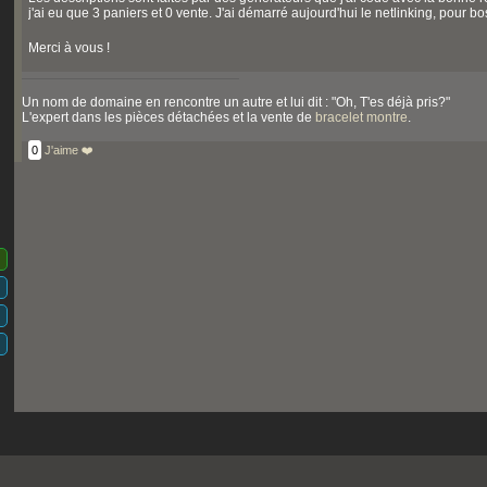
j'ai eu que 3 paniers et 0 vente. J'ai démarré aujourd'hui le netlinking, pour 
Merci à vous !
Un nom de domaine en rencontre un autre et lui dit : "Oh, T'es déjà pris?"
L'expert dans les pièces détachées et la vente de
bracelet montre
.
0
J'aime ❤️