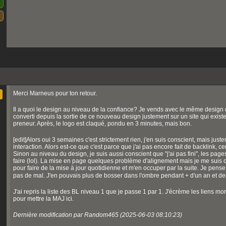
Merci Marneus pour ton retour.
Il a quoi le design au niveau de la confiance? Je vends avec le même design d
converti depuis la sortie de ce nouveau design justement sur un site qui existe 
preneur. Après, le logo est claqué, pondu en 3 minutes, mais bon.
[edit]Alors oui 3 semaines c'est strictement rien, j'en suis conscient, mais just
interaction. Alors est-ce que c'est parce que j'ai pas encore fait de backlink, c
Sinon au niveau du design, je suis aussi conscient que "j'ai pas fini", les page
faire (lol). La mise en page quelques problème d'alignement mais je me suis dis 
pour faire de la mise à jour quotidienne et m'en occuper par la suite. Je pense 
pas de mal. J'en pouvais plus de bosser dans l'ombre pendant + d'un an et demi
J'ai repris la liste des BL niveau 1 que je passe 1 par 1. J'écrème les liens mo
pour mettre la MAJ ici.
Dernière modification par Random465 (2025-06-03 08:10:23)