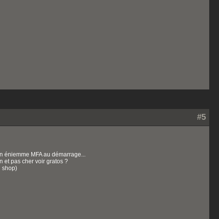
#5
sur un éniemme MFA au démarrage...
 et pas cher voir gratos ?
u shop)