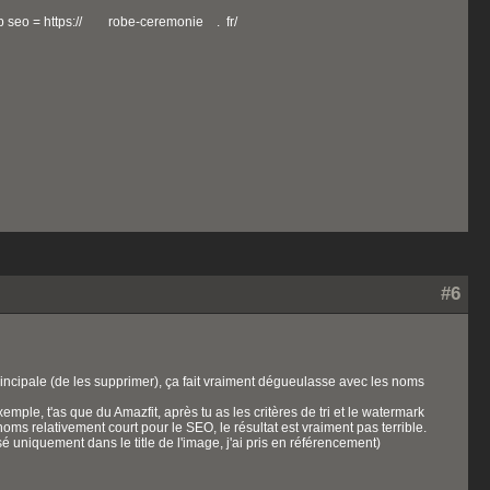
rop seo = https:// robe-ceremonie . fr/
#6
rincipale (de les supprimer), ça fait vraiment dégueulasse avec les noms
emple, t'as que du Amazfit, après tu as les critères de tri et le watermark
es noms relativement court pour le SEO, le résultat est vraiment pas terrible.
é uniquement dans le title de l'image, j'ai pris en référencement)