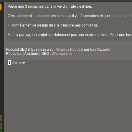
Parce que 3 semaines dans la vie d'un site c'est rien.
C'est comme si tu commences la muscu il y a 3 semaines et que tu te demande
+ Honnêtement le design du site n'inspire pas confiance.
Mais à part ça, ton projet est clairement pas une mauvaise idée. C'est une bo
Podcast SEO & Business web :
Wizards Podcast
par
Les Wizards
Rédaction IA optimisé SEO :
Wisewand.ai
1
J'aime ❤️