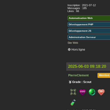
Inscription : 2021-07-12
Messages : 185
Likes : 66
Automatisation Web
Développement PHP
Développement JS
Adminstration Serveur
Site Web
🔴 Hors ligne
2025-06-03 09:18:20
PierreClement
Mention
🥉 Grade : Scout