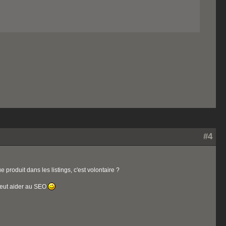
#4
 produit dans les listings, c'est volontaire ?
 peut aider au SEO