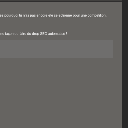
s pourquoi tu n'as pas encore été sélectionné pour une compétition.
nne façon de faire du drop SEO automatisé !