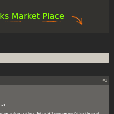
#1
tGPT.
herche de mot clé (pas d'IA), ça fait 3 semaines que j'ai lancé le truc et