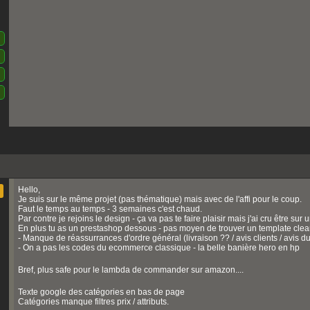
Hello,
Je suis sur le même projet (pas thématique) mais avec de l'affi pour le coup.
Faut le temps au temps - 3 semaines c'est chaud.
Par contre je rejoins le design - ça va pas te faire plaisir mais j'ai cru être 
En plus tu as un prestashop dessous - pas moyen de trouver un template clean
- Manque de réassurrances d'ordre général (livraison ?? / avis clients / avis d
- On a pas les codes du ecommerce classique - la belle banière hero en hp
Bref, plus safe pour le lambda de commander sur amazon....
Texte google des catégories en bas de page
Catégories manque filtres prix / attributs.