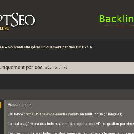
tes
»
Nouveau site gérer uniquement par des BOTS / IA
 uniquement par des BOTS / IA
Bonjour à tous,
J'ai lancé :
https://bracelet-de-montre.com/fr/
en multilingue (7 langues).
Le tout est géré par des bots maisons, des appels aux API, et gestion par cha
Les descriptions sont faites par des générateurs que j'ai codé avec la bonne rec