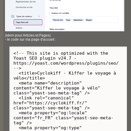
(idem pour Articles et Pages).
- le code sur ma page d'accueil :
<!-- This site is optimized with the
Yoast SEO plugin v24.7 -
https://yoast.com/wordpress/plugins/seo/
-->
<title>Cyclokiff - Kiffer le voyage à
vélo</title>
<meta name="description"
content="Kiffer le voyage à vélo"
class="yoast-seo-meta-tag" />
<link rel="canonical"
href="https://cyclokiff.fr/"
class="yoast-seo-meta-tag" />
<meta property="og:locale"
content="fr_FR" class="yoast-seo-meta-
tag" />
<meta property="og:type"