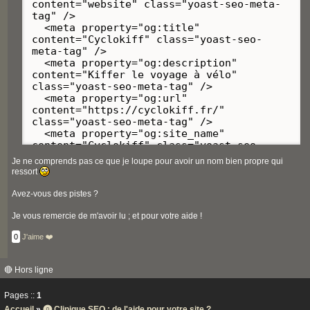
content="website" class="yoast-seo-meta-
tag" />
<meta property="og:title"
content="Cyclokiff" class="yoast-seo-
meta-tag" />
<meta property="og:description"
content="Kiffer le voyage à vélo"
class="yoast-seo-meta-tag" />
<meta property="og:url"
content="https://cyclokiff.fr/"
class="yoast-seo-meta-tag" />
<meta property="og:site_name"
content="Cyclokiff" class="yoast-seo-
meta-tag" />
Je ne comprends pas ce que je loupe pour avoir un nom bien propre qui
<meta name="twitter:card"
ressort
content="summary_large_image"
class="yoast-seo-meta-tag" />
Avez-vous des pistes ?
<script type="application/ld+json"
class="yoast-schema-graph">
Je vous remercie de m'avoir lu ; et pour votre aide !
{"@context":"https://schema.org","@graph"
0
J'aime ❤️
:
[{"@type":"CollectionPage","@id":"https:/
/cyclokiff.fr/","url":"https://cyclokiff.
🔴 Hors ligne
fr/","name":"Cyclokiff - Kiffer le voyage
à vélo","isPartOf":
Pages ::
1
{"@id":"https://cyclokiff.fr/#website"},"
about":
Accueil
»
⓿ Clinique SEO : de l'aide pour votre site ?