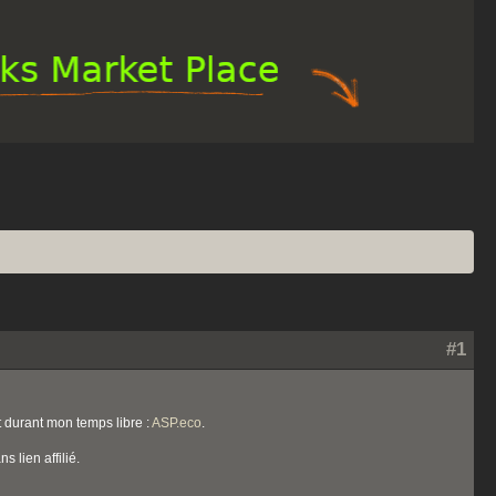
#1
t durant mon temps libre :
ASP.eco
.
s lien affilié.