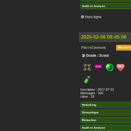
Audit et Analyse
🔴 Hors ligne
2025-02-06 08:45:06
PierreClement
Mention
🥉 Grade : Scout
Inscription : 2017-07-21
Messages : 326
Likes : 29
Netlinking
Sémantique
Rédaction
Audit et Analyse