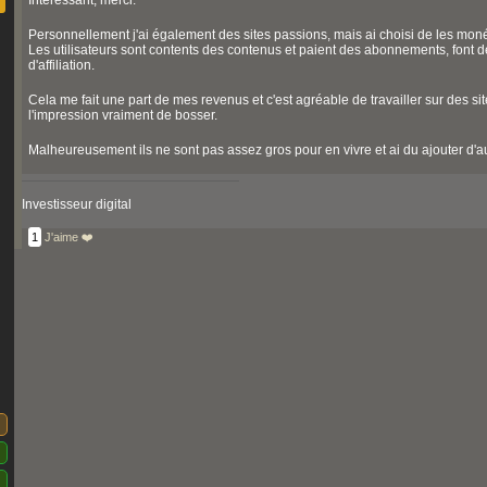
Intéressant, merci.
Personnellement j'ai également des sites passions, mais ai choisi de les moné
Les utilisateurs sont contents des contenus et paient des abonnements, font 
d'affiliation.
Cela me fait une part de mes revenus et c'est agréable de travailler sur des site
l'impression vraiment de bosser.
Malheureusement ils ne sont pas assez gros pour en vivre et ai du ajouter d'a
Investisseur digital
1
J'aime ❤️