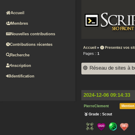
Accueil
Membres
Nouvelles contributions
Contributions récentes
Accueil
»
⓿ Presentez vos si
Pages ::
1
Recherche
Inscription
🟣 Réseau de sites à bu
Identification
2024-12-06 09:14:33
PierreClement
Mention
🥉 Grade : Scout