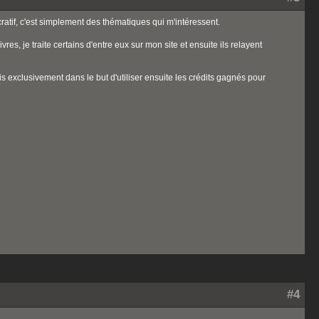
tif, c'est simplement des thématiques qui m'intéressent.
s, je traite certains d'entre eux sur mon site et ensuite ils relayent
s exclusivement dans le but d'utiliser ensuite les crédits gagnés pour
#4