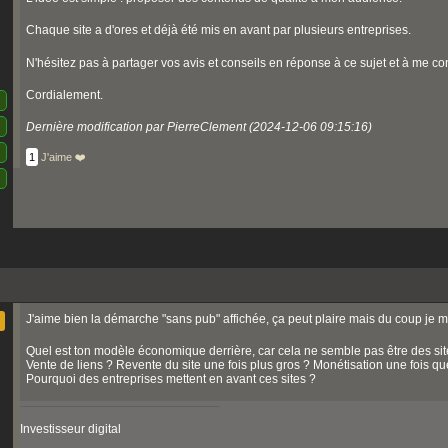
Chaque site a d'ores et déjà été mis en avant par plusieurs entreprises.
N'hésitez pas à partager vos avis et conseils en réponse à ce sujet et à me co
Cordialement.
Dernière modification par PierreClement (2024-12-06 09:15:16)
1
J'aime ❤️
J'aime bien la démarche "sans pub" affichée, ça peut plaire mais du coup je 
Quel est ton modèle économique derrière, car cela ne semble pas être des site
Vente de liens ? Revente du site une fois plus gros ? Monétisation une fois que
Pourquoi des entreprises mettent en avant ces sites ?
Investisseur digital