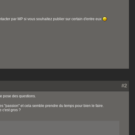
ntacter par MP si vous souhaitez publier sur certain d'entre eux
#2
me pose des questions.
s "passion" et cela semble prendre du temps pour bien le faire.
 c'est gros ?