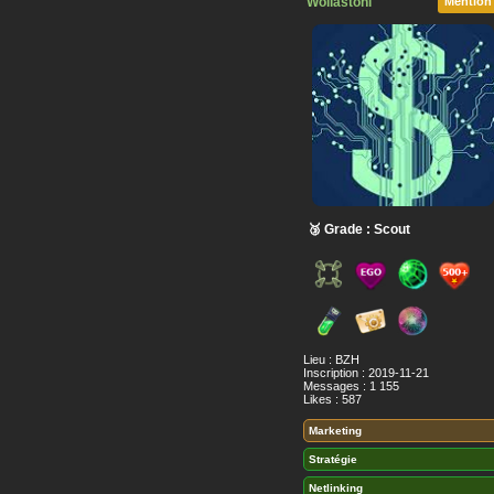
Wollastoni
Mention
🥉 Grade : Scout
Lieu : BZH
Inscription : 2019-11-21
Messages : 1 155
Likes : 587
Marketing
Stratégie
Netlinking