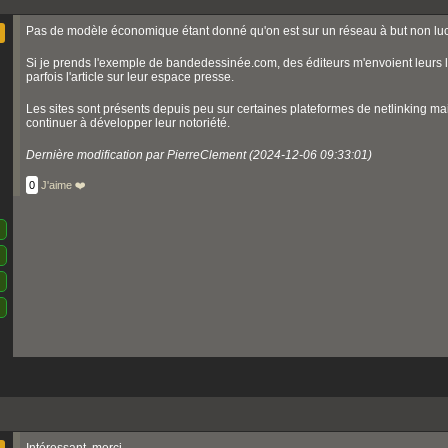
Pas de modèle économique étant donné qu'on est sur un réseau à but non lucra
Si je prends l'exemple de bandedessinée.com, des éditeurs m'envoient leurs livre
parfois l'article sur leur espace presse.
Les sites sont présents depuis peu sur certaines plateformes de netlinking mai
continuer à développer leur notoriété.
Dernière modification par PierreClement (2024-12-06 09:33:01)
0
J'aime ❤️