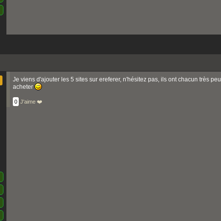
Je viens d'ajouter les 5 sites sur ereferer, n'hésitez pas, ils ont chacun très pe
acheter
0
J'aime ❤️