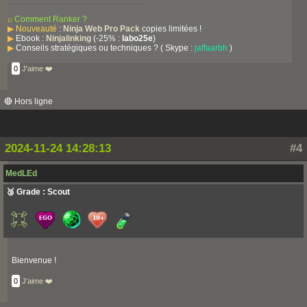
⌕
Comment Ranker ?
▶
Nouveauté
:
Ninja Web Pro Pack
copies limitées !
▶
Ebook :
Ninjalinking
(-25% :
labo25e
)
▶
Conseils stratégiques ou techniques ? ( Skype :
jaffaarbh
)
0
J'aime ❤️
🔴 Hors ligne
2024-11-24 14:28:13
#4
MedLEd
🥉 Grade : Scout
Bienvenue !
0
J'aime ❤️