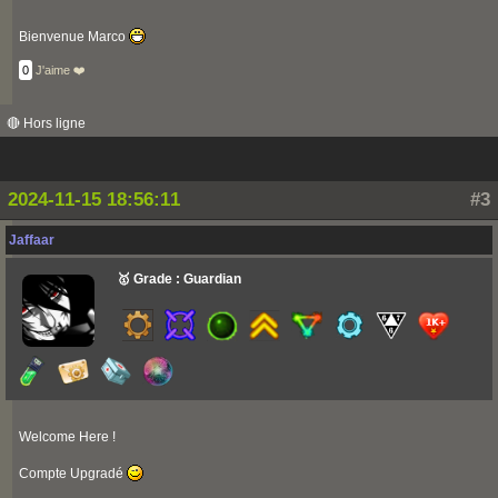
Bienvenue Marco
0
J'aime ❤️
🔴 Hors ligne
2024-11-15 18:56:11
#3
Jaffaar
🥇 Grade : Guardian
Welcome Here !
Compte Upgradé