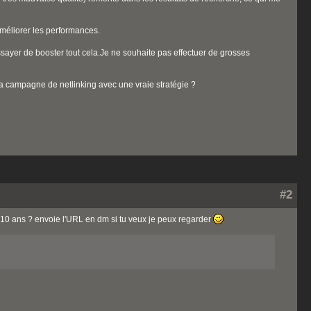
méliorer les performances.
ayer de booster tout cela.Je ne souhaite pas effectuer de grosses
 la campagne de netlinking avec une vraie stratégie ?
#2
en 10 ans ? envoie l'URL en dm si tu veux je peux regarder