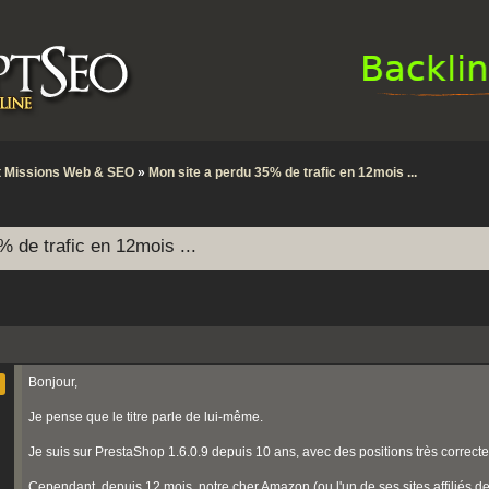
et Missions Web & SEO
»
Mon site a perdu 35% de trafic en 12mois ...
 de trafic en 12mois ...
Bonjour,
Je pense que le titre parle de lui-même.
Je suis sur PrestaShop 1.6.0.9 depuis 10 ans, avec des positions très correct
Cependant, depuis 12 mois, notre cher Amazon (ou l'un de ses sites affiliés d