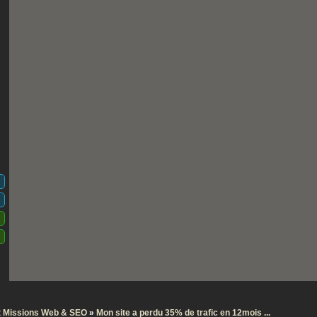
et Missions Web & SEO
»
Mon site a perdu 35% de trafic en 12mois ...