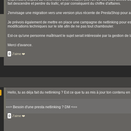
fait descendre et perdre du trafic, et par conséquent du chiffre d'affaires.
J'envisage une migration vers une version plus récente de PrestaShop pour a
Je prévois également de mettre en place une campagne de netlinking pour ess
modifications techniques sur le site afin de ne pas tout chambouler.
Est-ce qu'une personne maîtrisant le sujet serait intéressée par la gestion de
Merci d'avance.
0
J'aime ❤️
Hello, tu as déja fait du netlinking ? Est ce que tu as mis à jour ton contenu 
==> Besoin d'une presta netlinking ? DM <==
0
J'aime ❤️