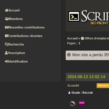
Accueil
Membres
Nouvelles contributions
Contributions récentes
Accueil
»
⓿ Offres d'emploi 
Pages ::
1
Recherche
Inscription
🟣 Mon site a perdu 35%
Identification
2024-08-13 13:02:14
Ecom89
Mention
♟️ Grade : Recruit