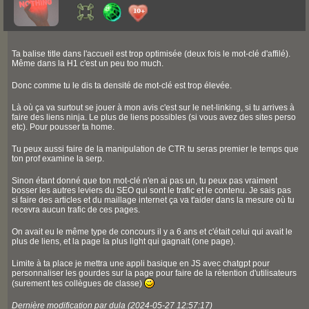
Ta balise title dans l'accueil est trop optimisée (deux fois le mot-clé d'affilé).
Même dans la H1 c'est un peu too much.
Donc comme tu le dis ta densité de mot-clé est trop élevée.
Là où ça va surtout se jouer à mon avis c'est sur le net-linking, si tu arrives à
faire des liens ninja. Le plus de liens possibles (si vous avez des sites perso
etc). Pour pousser ta home.
Tu peux aussi faire de la manipulation de CTR tu seras premier le temps que
ton prof examine la serp.
Sinon étant donné que ton mot-clé n'en ai pas un, tu peux pas vraiment
bosser les autres leviers du SEO qui sont le trafic et le contenu. Je sais pas
si faire des articles et du maillage internet ça va t'aider dans la mesure où tu
recevra aucun trafic de ces pages.
On avait eu le même type de concours il y a 6 ans et c'était celui qui avait le
plus de liens, et la page la plus light qui gagnait (one page).
Limite à ta place je mettra une appli basique en JS avec chatgpt pour
personnaliser les gourdes sur la page pour faire de la rétention d'utilisateurs
(surement tes collègues de classe)
Dernière modification par dula (2024-05-27 12:57:17)