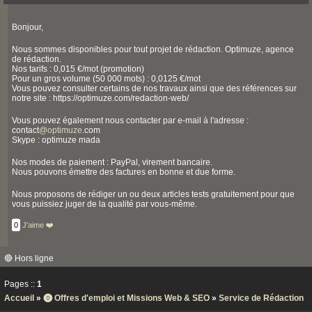
Bonjour,
Nous sommes disponibles pour tout projet de rédaction. Optimuze, agence
de rédaction.
Nos tarifs : 0,015 €/mot (promotion)
Pour un gros volume (50 000 mots) : 0,0125 €/mot
Vous pouvez consulter certains de nos travaux ainsi que des références sur
notre site : https://optimuze.com/redaction-web/
Vous pouvez également nous contacter par e-mail à l'adresse :
contact
@
optimuze
.com
Skype : optimuze mada
Nos modes de paiement : PayPal, virement bancaire.
Nous pouvons émettre des factures en bonne et due forme.
Nous proposons de rédiger un ou deux articles tests gratuitement pour que
vous puissiez juger de la qualité par vous-même.
0
J'aime ❤️
🔴 Hors ligne
Pages ::
1
Accueil
»
⓿ Offres d'emploi et Missions Web & SEO
»
Service de Rédaction