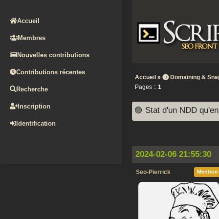
Accueil
Membres
Nouvelles contributions
Contributions récentes
Accueil
»
⓿ Domaining & Sna
Pages ::
1
Recherche
Inscription
🟣 Stat d'un NDD qu'e
Identification
2024-02-06 21:55:30
Seo-Pierrick
Mention