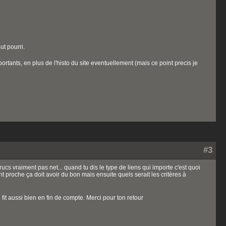
ut pourri.
portants, en plus de l'histo du site eventuellement (mais ce point precis je
#3
trucs vraiment pas net... quand tu dis le type de liens qui importe c'est quoi
 proche ça doit avoir du bon mais ensuite quels serait les critères à
it aussi bien en fin de compte. Merci pour ton retour