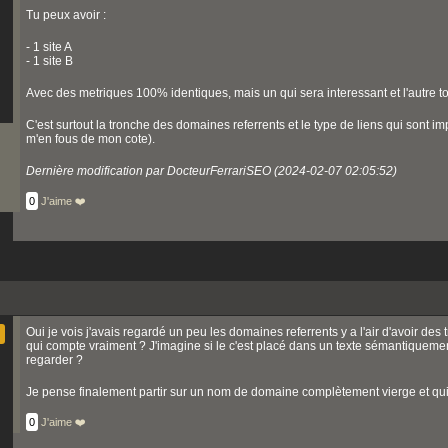
Tu peux avoir :
- 1 site A
- 1 site B
Avec des metriques 100% identiques, mais un qui sera interessant et l'autre to
C'est surtout la tronche des domaines referrents et le type de liens qui sont im
m'en fous de mon cote).
Dernière modification par DocteurFerrariSEO (2024-02-07 02:05:52)
0
J'aime ❤️
Oui je vois j'avais regardé un peu les domaines referrents y a l'air d'avoir des 
qui compte vraiment ? J'imagine si le c'est placé dans un texte sémantiquement
regarder ?
Je pense finalement partir sur un nom de domaine complètement vierge et qui f
0
J'aime ❤️