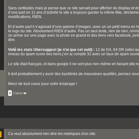
Sans certitudes mais je pense que ce site servait pour afficher du display et d
d’une part en 11 ans d’activité le site a toujours garder la même tête, stri
modifications, RIEN.
Et d’autre part il s’agissait d’une galerie d’images, avec un un petit menu e
le logo du site. Absolument RIEN d’autre. Pas un seul texte, rien de rien, orm
on arrive sur une page avec la photo en grand et des liens vers facebook, pinter
dire.
Voilà les stats Ubersuggest (je n’ai que cet outil) :
12 de DA, 64 DR (sites qui
niveau du spam score des liens j’en ai compté 32 avec un taux de spam scor
Le site était français, et dans google il ne sort plus rien même en faisant si
Il doit probablement y avoir des backlinks de mauvaises qualités, pensez vou
Merci de tout coeur pour votre éclairage !
0
J'aime ❤️
Ca veut absolument rien dire les metriques d'un site.