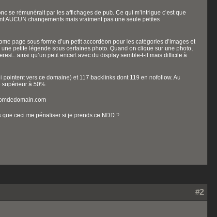
onc se rémunérait par les affichages de pub. Ce qui m’intrigue c’est que
ctement AUCUN changements mais vraiment pas une seule petites
n home page sous forme d’un petit accordéon pour les catégories d’images et
is une petite légende sous certaines photo. Quand on clique sur une photo,
est.. ainsi qu’un petit encart avec du display semble-t-il mais difficile à
 pointent vers ce domaine) et 117 backlinks dont 119 en nofollow. Au
e supérieur à 50%.
te:nomdedomain.com
s que ceci me pénaliser si je prends ce NDD ?
#2