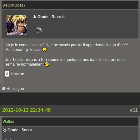
DeGlinGo117
♟️ Grade : Recruit
Ah je le connaissais déjà, je ne savais pas qu'il appartenait à qqn d'ici ^^
Maintenant, je le sais
Je n'hésiterais pas à t'en soumettre quelques-uns dans le courant de la
semaine normalement
0
J'aime ❤️
🔴 Hors ligne
2012-10-13 22:34:40
#11
Wallas
🥉 Grade : Scout