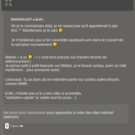
DeGlinGo117 a écrit :
Ah je le connaissais déjà, je ne savais pas qu'il appartenait à qqn
d'ici ^^ Maintenant, je le sais
Je n'hésiterais pas à t'en soumettre quelques-uns dans le courant de
la semaine normalement
Wallas = iLuc
--> ( c'est mon pseudo sur d'autres forums de
référencement )
Je pense petit à petit basculer sur Wallas, je le trouve sympa, avec un côté
mystérieux... plus anonyme aussi.
Limonads: Tu as donc dû en entendre parler sur un/des autres forums
comme WMR.
Enfin, n'hésite pas si tu a des sites à soumettre,
"validation rapide" je valide tout les jours. ;-)
Un
forum pour webmaster
pour apprendre à créer des sites internet
optimisés
0
J'aime ❤️