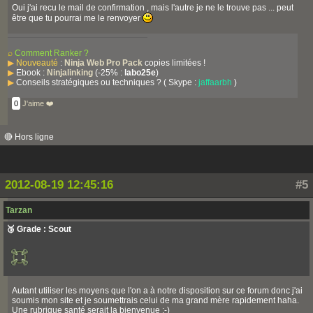
Oui j'ai recu le mail de confirmation , mais l'autre je ne le trouve pas ... peut
être que tu pourrai me le renvoyer
⌕
Comment Ranker ?
▶
Nouveauté
:
Ninja Web Pro Pack
copies limitées !
▶
Ebook :
Ninjalinking
(-25% :
labo25e
)
▶
Conseils stratégiques ou techniques ? ( Skype :
jaffaarbh
)
0
J'aime ❤️
🔴 Hors ligne
2012-08-19 12:45:16
#5
Tarzan
🥉 Grade : Scout
Autant utiliser les moyens que l'on a à notre disposition sur ce forum donc j'ai
soumis mon site et je soumettrais celui de ma grand mère rapidement haha.
Une rubrique santé serait la bienvenue :-)