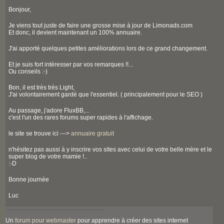
Bonjour,
Je viens tout juste de faire une grosse mise à jour de Limonads.com
Et donc, il devient maintenant un 100% annuaire.
J'ai apporté quelques petites améliorations lors de ce grand changement.
Et je suis fort intéresser par vos remarques !!...
Ou conseils :-)
Bon, il est très très Light,
J'ai volontairement gardé que l'essentiel. ( principalement pour le SEO )
Au passage, j'adore FluxBB,...
c'est l'un des rares forums super rapides à l'affichage.
le site se trouve ici --->
annuaire gratuit
n'hésitez pas aussi à y inscrire vos sites avec celui de votre belle mère et le
super blog de votre mamie !..
:-D
Bonne journée
Luc
Un
forum pour webmaster
pour apprendre à créer des sites internet