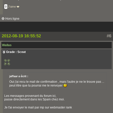
0
J'aime ❤️
🔴 Hors ligne
2012-08-19 16:55:52
#6
Wallas
🥉 Grade : Scout
jaffaar a écrit :
Oui j'ai recu le mail de confirmation , mais l'autre je ne le trouve pas ...
peut être que tu pourrai me le renvoyer
Les messages provenant du forum ici,
passe directement dans les Spam chez moi.
Je t'ai envoyer le mail par mp sur webmaster rank