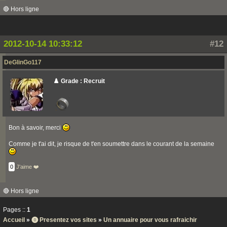
🔴 Hors ligne
2012-10-14 10:33:12
#12
DeGlinGo117
♟️ Grade : Recruit
Bon à savoir, merci
Comme je t'ai dit, je risque de t'en soumettre dans le courant de la semaine
0
J'aime ❤️
🔴 Hors ligne
Pages ::
1
Accueil
»
⓿ Presentez vos sites
»
Un annuaire pour vous rafraichir