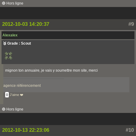
🔴 Hors ligne
2012-10-03 14:20:37
#9
Alexalex
🥉 Grade : Scout
mignon ton annuaire, je vais y soumettre mon site, merci
agence référencement
0
J'aime ❤️
🔴 Hors ligne
2012-10-13 22:23:06
#10