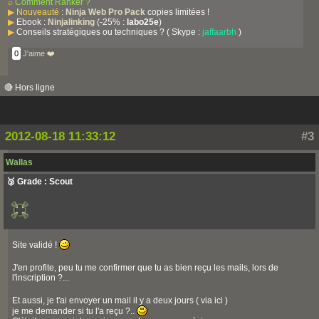
⌕
Comment Ranker ?
▶
Nouveauté
:
Ninja Web Pro Pack
copies limitées !
▶
Ebook :
Ninjalinking
(-25% :
labo25e
)
▶
Conseils stratégiques ou techniques ? ( Skype :
jaffaarbh
)
0
J'aime ❤️
🔴 Hors ligne
2012-08-18 11:33:12
#3
Wallas
🥉 Grade : Scout
Site validé !
J'en profite, peu tu me confirmer que tu as bien reçu les mails, lors de
l'inscription ?...
Et aussi, je t'ai envoyer un mail il y a deux jours ( via ici )
je me demander si tu l'a reçu ?..