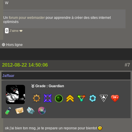
W
Un
forum pour webmaster
pour apprendre à créer des sites internet
optimisés
0
J'aime ❤️
🔴 Hors ligne
2012-08-22 14:50:06
#7
Jaffaar
🥇 Grade : Guardian
ok j'ai bien ton msg, je te prepare un reponse pour bientot