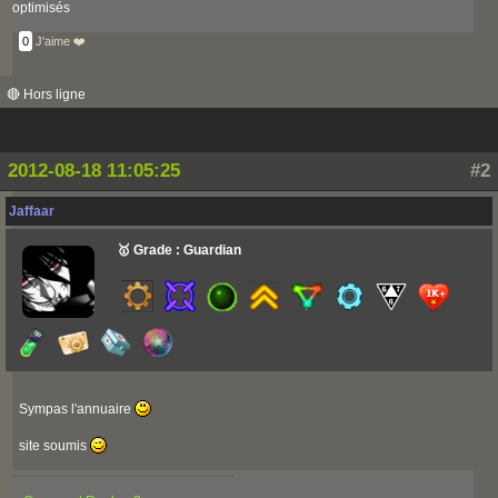
optimisés
0
J'aime ❤️
🔴 Hors ligne
2012-08-18 11:05:25
#2
Jaffaar
🥇 Grade : Guardian
Sympas l'annuaire
site soumis