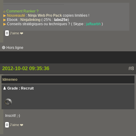
⌕
Comment Ranker ?
▶
Nouveauté
:
Ninja Web Pro Pack
copies limitées !
▶
Ebook :
Ninjalinking
(-25% :
labo25e
)
▶
Conseils stratégiques ou techniques ? ( Skype :
jaffaarbh
)
0
J'aime ❤️
🔴 Hors ligne
2012-10-02 09:35:36
#8
Idmeneo
♟️ Grade : Recruit
Inscrit! ;-)
0
J'aime ❤️