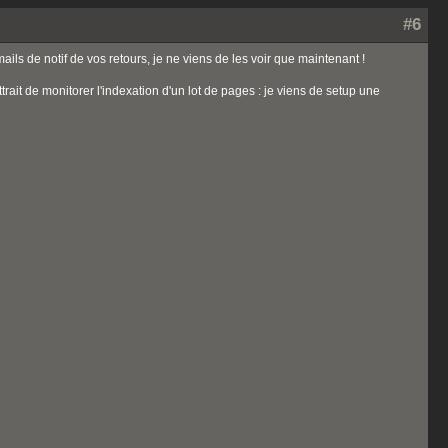
#6
ails de notif de vos retours, je ne viens de les voir que maintenant !
trait de monitorer l'indexation d'un lot de pages : je viens de setup une