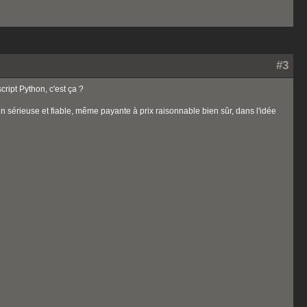
#3
ript Python, c'est ça ?
in sérieuse et fiable, même payante à prix raisonnable bien sûr, dans l'idée