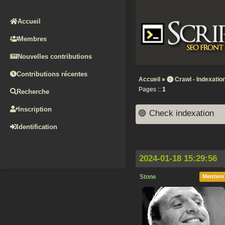
Accueil
Membres
Nouvelles contributions
Contributions récentes
Accueil
»
⓿ Crawl - Indexation
Pages ::
1
Recherche
Inscription
🟣 Check indexation
Identification
2024-01-18 15:29:56
Stone
Mention