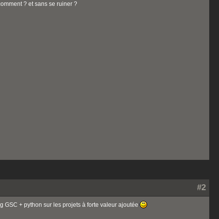
comment ? et sans se ruiner ?
#2
ng GSC + python sur les projets à forte valeur ajoutée