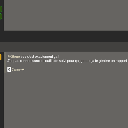
@
Stone
yes c'est exactement ça !
J'ai pas connaissance d'outils de suivi pour ça, genre ça te génère un rapport
0
J'aime ❤️