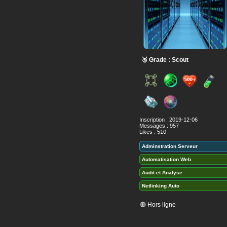
🥉 Grade : Scout
Inscription : 2019-12-06
Messages : 957
Likes : 510
Adminstration Serveur
Automatisation Web
Audit et Analyse
Netlinking Auto
🔴 Hors ligne