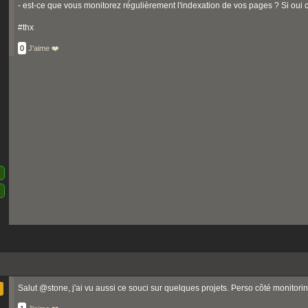
- est-ce que vous monitorez régulièrement l'indexation de vos pages ? Si oui 
#thx
0
J'aime ❤️
Salut @stone, j'ai vu aussi ce souci sur quelques projets. Perso côté monitori