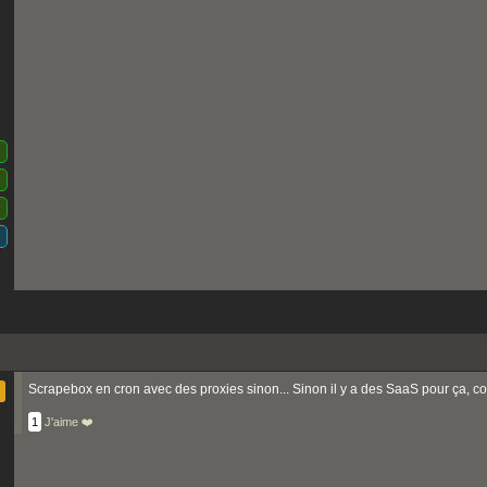
Scrapebox en cron avec des proxies sinon... Sinon il y a des SaaS pour ça, c
1
J'aime ❤️