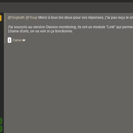
@
Sogliath
@
Youp
Merci à tous les deux pour vos réponses, j''ai pas reçu le sm
J'ai souscris au service Osexox monitoring, ils ont un module "Link" qui permet
10aine d'urls, on va voir si ça fonctionne.
1
J'aime ❤️