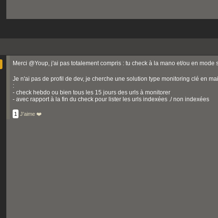
Merci @Youp, j'ai pas totalement compris : tu check à la mano et/ou en mode sc
Je n'ai pas de profil de dev, je cherche une solution type monitoring clé en ma
:
- check hebdo ou bien tous les 15 jours des urls à monitorer
- avec rapport à la fin du check pour lister les urls indexées ./ non indexées
1
J'aime ❤️