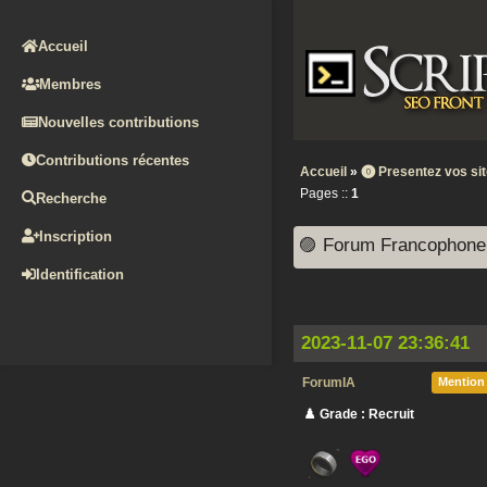
Accueil
Membres
Nouvelles contributions
Contributions récentes
Accueil
»
⓿ Presentez vos si
Pages ::
1
Recherche
Inscription
🟣 Forum Francophone su
Identification
2023-11-07 23:36:41
ForumIA
Mention
♟️ Grade : Recruit