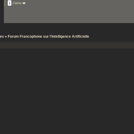
1
J'aime ❤️
tes
»
Forum Francophone sur l'Intelligence Artificielle