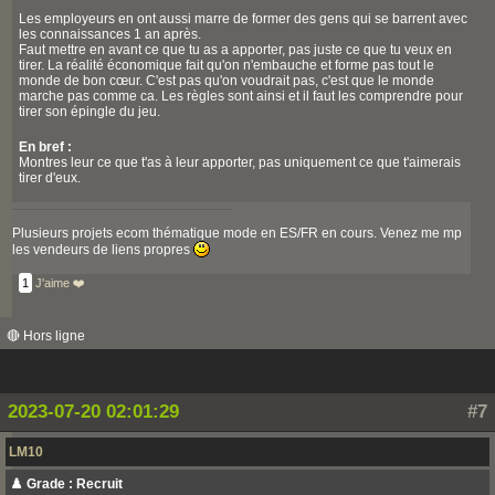
Les employeurs en ont aussi marre de former des gens qui se barrent avec
les connaissances 1 an après.
Faut mettre en avant ce que tu as a apporter, pas juste ce que tu veux en
tirer. La réalité économique fait qu'on n'embauche et forme pas tout le
monde de bon cœur. C'est pas qu'on voudrait pas, c'est que le monde
marche pas comme ca. Les règles sont ainsi et il faut les comprendre pour
tirer son épingle du jeu.
En bref :
Montres leur ce que t'as à leur apporter, pas uniquement ce que t'aimerais
tirer d'eux.
Plusieurs projets ecom thématique mode en ES/FR en cours. Venez me mp
les vendeurs de liens propres
1
J'aime ❤️
🔴 Hors ligne
2023-07-20 02:01:29
#7
LM10
♟️ Grade : Recruit