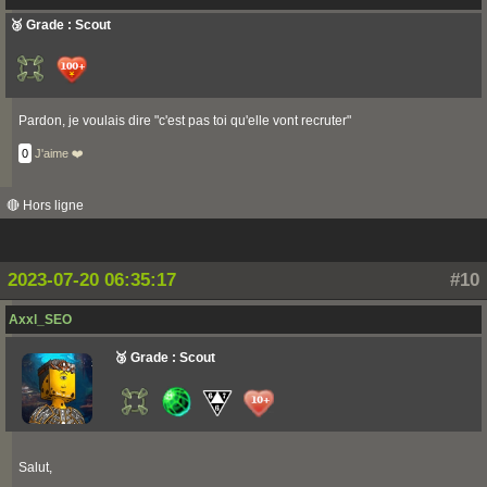
🥉 Grade : Scout
Pardon, je voulais dire "c'est pas toi qu'elle vont recruter"
0
J'aime ❤️
🔴 Hors ligne
2023-07-20 06:35:17
#10
Axxl_SEO
🥉 Grade : Scout
Salut,