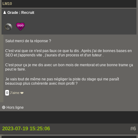
LM10
♟️ Grade : Recruit
Salut merci de ta réponse ?
C'est vrai que ce n'est pas faux ce que tu dis . Après j'ai de bonnes bases en
SEO et j'apprends vite , j'aurais d'un process et d'un tuteur .
C'est pour ça je me dis avec un bon mois de mentorat et une bonne trame ça
peut le faire.
Je vais tout de même ne pas négliger la piste du stage qui me paraît
beaucoup plus cohérente avec mon profil ?
0
J'aime ❤️
🔴 Hors ligne
2023-07-19 15:25:06
#6