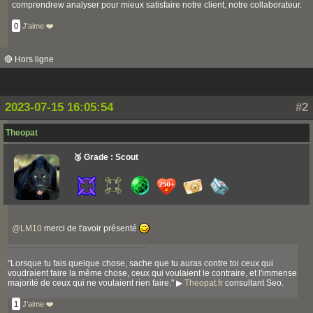
comprendrew analyser pour mieux satisfaire notre client, notre collaborateur.
0
J'aime ❤️
🔴 Hors ligne
2023-07-15 16:05:54
#2
Theopat
🥉 Grade : Scout
@
LM10
merci de t'avoir présenté
"Lorsque tu fais quelque chose, sache que tu auras contre toi ceux qui
voudraient faire la même chose, ceux qui voulaient le contraire, et l'immense
majorité de ceux qui ne voulaient rien faire." ▶
Theopat.fr
consultant Seo.
1
J'aime ❤️