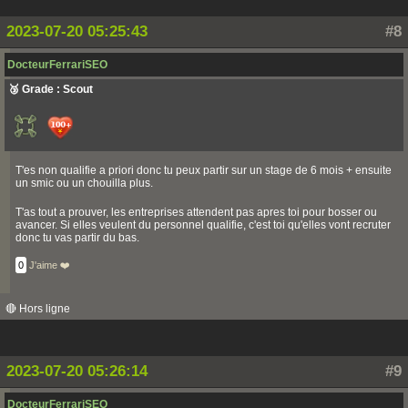
2023-07-20 05:25:43
#8
DocteurFerrariSEO
🥉 Grade : Scout
T'es non qualifie a priori donc tu peux partir sur un stage de 6 mois + ensuite
un smic ou un chouilla plus.
T'as tout a prouver, les entreprises attendent pas apres toi pour bosser ou
avancer. Si elles veulent du personnel qualifie, c'est toi qu'elles vont recruter
donc tu vas partir du bas.
0
J'aime ❤️
🔴 Hors ligne
2023-07-20 05:26:14
#9
DocteurFerrariSEO