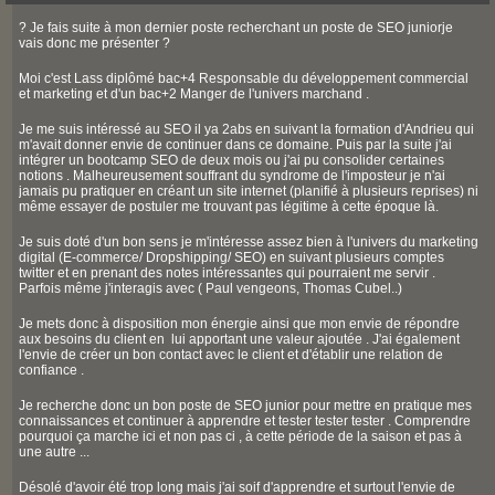
? Je fais suite à mon dernier poste recherchant un poste de SEO juniorje
vais donc me présenter ?
Moi c'est Lass diplômé bac+4 Responsable du développement commercial
et marketing et d'un bac+2 Manger de l'univers marchand .
Je me suis intéressé au SEO il ya 2abs en suivant la formation d'Andrieu qui
m'avait donner envie de continuer dans ce domaine. Puis par la suite j'ai
intégrer un bootcamp SEO de deux mois ou j'ai pu consolider certaines
notions . Malheureusement souffrant du syndrome de l'imposteur je n'ai
jamais pu pratiquer en créant un site internet (planifié à plusieurs reprises) ni
même essayer de postuler me trouvant pas légitime à cette époque là.
Je suis doté d'un bon sens je m'intéresse assez bien à l'univers du marketing
digital (E-commerce/ Dropshipping/ SEO) en suivant plusieurs comptes
twitter et en prenant des notes intéressantes qui pourraient me servir .
Parfois même j'interagis avec ( Paul vengeons, Thomas Cubel..)
Je mets donc à disposition mon énergie ainsi que mon envie de répondre
aux besoins du client en lui apportant une valeur ajoutée . J'ai également
l'envie de créer un bon contact avec le client et d'établir une relation de
confiance .
Je recherche donc un bon poste de SEO junior pour mettre en pratique mes
connaissances et continuer à apprendre et tester tester tester . Comprendre
pourquoi ça marche ici et non pas ci , à cette période de la saison et pas à
une autre ...
Désolé d'avoir été trop long mais j'ai soif d'apprendre et surtout l'envie de