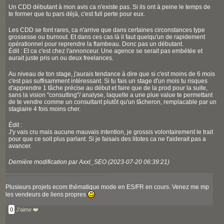
Un CDD débutant à mon avis ca n'existe pas. Si ils ont à peine le temps de
te former que tu pars déjà, c'est full perte pour eux.
Les CDD se font rares, ca n'arrive que dans certaines circonstances type
grossesse ou burnout. Et dans ces cas là il faut quelqu'un de rapidement
opérationnel pour reprendre la flambeau. Donc pas un débutant.
Édit : Et ca c'est chez l'annonceur. Une agence se serait pas embétée et
aurait juste pris un ou deux freelances.
Au niveau de ton stage, j'aurais tendance à dire que si c'est moins de 6 mois
c'est pas suffisamment intéressant. Si tu fais un stage d'un mois tu risques
d'apprendre 1 tâche précise au début et faire que de la prod pour la suite,
sans la vision "consulting"/ analyse, laquelle a une plue value te permettant
de te vendre comme un consultant plutôt qu'un tâcheron, remplacable par un
stagiaire 4 fois moins cher.
Édit :
J'y vais cru mais aucune mauvais intention, je grossis volontairement le trait
pour que ce soit plus parlant. Si je faisais des litotes ca ne t'aiderait pas a
avancer.
Dernière modification par Axxl_SEO (2023-07-20 06:39:21)
Plusieurs projets ecom thématique mode en ES/FR en cours. Venez me mp
les vendeurs de liens propres
0
J'aime ❤️