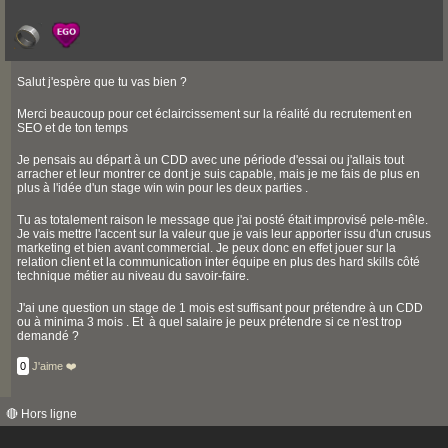
Salut j'espère que tu vas bien ?
Merci beaucoup pour cet éclaircissement sur la réalité du recrutement en
SEO et de ton temps
Je pensais au départ à un CDD avec une période d'essai ou j'allais tout
arracher et leur montrer ce dont je suis capable, mais je me fais de plus en
plus à l'idée d'un stage win win pour les deux parties .
Tu as totalement raison le message que j'ai posté était improvisé pele-mêle.
Je vais mettre l'accent sur la valeur que je vais leur apporter issu d'un crusus
marketing et bien avant commercial. Je peux donc en effet jouer sur la
relation client et la communication inter équipe en plus des hard skills côté
technique métier au niveau du savoir-faire.
J'ai une question un stage de 1 mois est suffisant pour prétendre à un CDD
ou à minima 3 mois . Et à quel salaire je peux prétendre si ce n'est trop
demandé ?
0
J'aime ❤️
🔴 Hors ligne