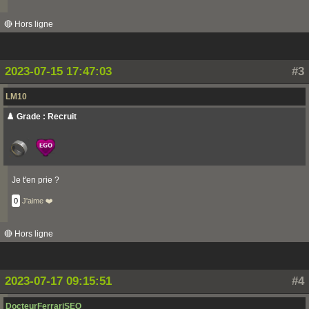
🔴 Hors ligne
2023-07-15 17:47:03
#3
LM10
♟️ Grade : Recruit
Je t'en prie ?
0
J'aime ❤️
🔴 Hors ligne
2023-07-17 09:15:51
#4
DocteurFerrariSEO