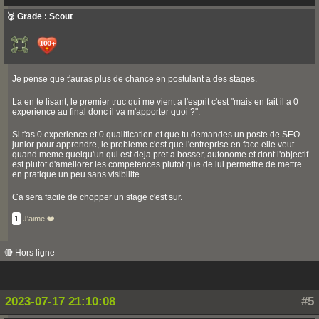
🥉 Grade : Scout
Je pense que t'auras plus de chance en postulant a des stages.
La en te lisant, le premier truc qui me vient a l'esprit c'est "mais en fait il a 0
experience au final donc il va m'apporter quoi ?".
Si t'as 0 experience et 0 qualification et que tu demandes un poste de SEO
junior pour apprendre, le probleme c'est que l'entreprise en face elle veut
quand meme quelqu'un qui est deja pret a bosser, autonome et dont l'objectif
est plutot d'ameliorer les competences plutot que de lui permettre de mettre
en pratique un peu sans visibilite.
Ca sera facile de chopper un stage c'est sur.
1
J'aime ❤️
🔴 Hors ligne
2023-07-17 21:10:08
#5