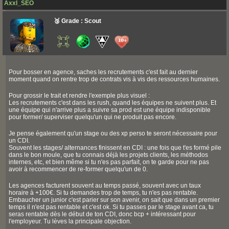
Axxl_SEO
🥉 Grade : Scout
Pour bosser en agence, saches les recrutements c'est fait au dernier
moment quand on rentre trop de contrats vis à vis des ressources humaines.
Pour grossir le trait et rendre l'exemple plus visuel :
Les recrutements c'est dans les rush, quand les équipes ne suivent plus. Et
une équipe qui n'arrive plus a suivre sa prod est une équipe indisponible
pour former/ superviser quelqu'un qui ne produit pas encore.
Je pense également qu'un stage ou des xp perso te seront nécessaire pour
un CDI.
Souvent les stages/ alternances finissent en CDI : une fois que t'es formé pile
dans le bon moule, que tu connais déjà les projets clients, les méthodos
internes, etc, et bien même si tu n'es pas parfait, on te garde pour ne pas
avoir à recommencer de re-former quelqu'un de 0.
Les agences facturent souvent au temps passé, souvent avec un taux
horaire à +100€. Si tu demandes trop de temps, tu n'es pas rentable.
Embaucher un junior c'est parier sur son avenir, on sait que dans un premier
temps il n'est pas rentable et c'est ok. Si tu passes par le stage avant ca, tu
seras rentable dès le début de ton CDI, donc bcp + intéressant pour
l'employeur. Tu lèves la principale objection.