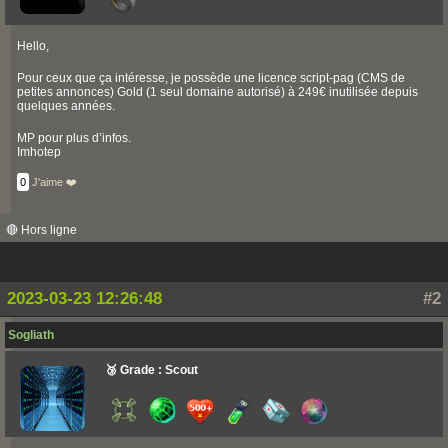
Hello,
Pour ceux que ça intéresse, je possède une licence script-pag (CMS de
petites annonces) Gold (1 seul domaine autorisé) à 249€ inutilisée depuis
quelques années.
MP pour plus d’infos.
Imhotep
0
J'aime ❤️
🔴 Hors ligne
2023-03-23 12:26:48
#2
Sogliath
🥉 Grade : Scout