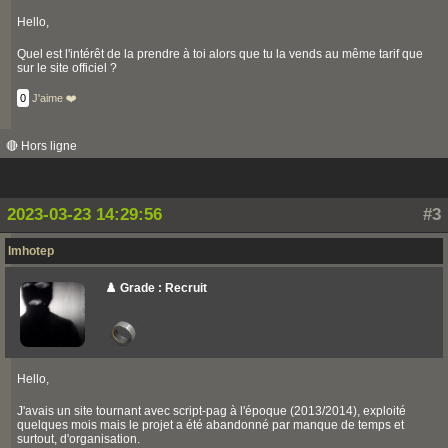
Hello,
Quel est l'intérêt de la prendre à toi alors que tu la vends au même tarif que
sur le site officiel ?
0
J'aime ❤️
🔴 Hors ligne
2023-03-23 14:29:56
#3
Imhotep
♟️ Grade : Recruit
Hello,
J'avais un site tournant avec script-pag à l'époque (2013/2014), exploité
quelques mois mais le projet a été abandonné par manque de temps et
surtout, d'organisation.