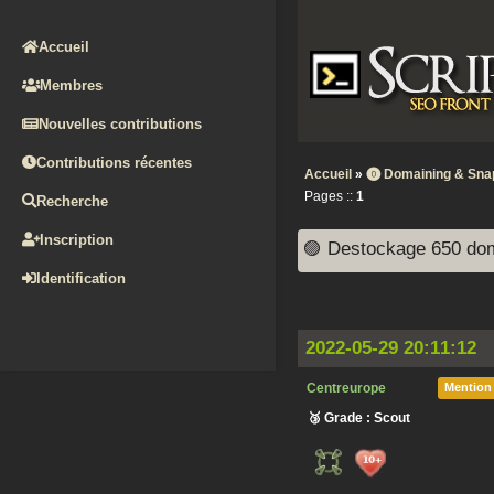
Accueil
Membres
Nouvelles contributions
Contributions récentes
Accueil
»
⓿ Domaining & Sna
Pages ::
1
Recherche
Inscription
🟣 Destockage 650 dom
Identification
2022-05-29 20:11:12
Centreurope
Mention
🥉 Grade : Scout