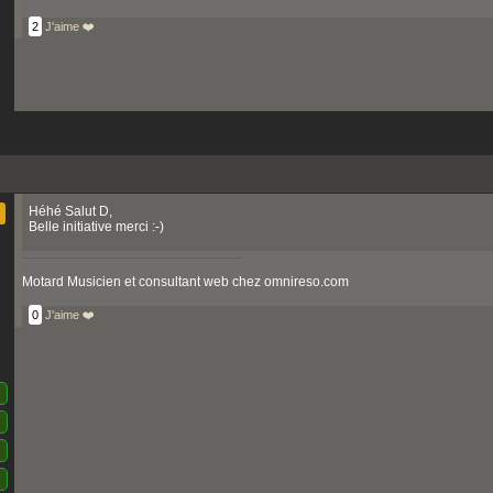
2
J'aime ❤️
Héhé Salut D,
Belle initiative merci :-)
Motard Musicien et consultant web chez omnireso.com
0
J'aime ❤️