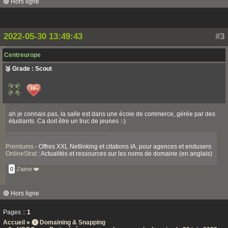
🔴 Hors ligne
2022-05-30 13:49:43
#3
Centreurope
🥉 Grade : Scout
ah je connais pas, la salle est dans une école de commerce, gérée par des
étudiants. Ca doit être un truc de jeunes :-)
Premiums
- Offres XXL Netlinking et citations IA, pour agences et endusers
OnlineStrat
: Actualités et ressources sur les noms de domaine (en anglais)
0
J'aime ❤️
🔴 Hors ligne
Pages ::
1
Accueil
»
⓿ Domaining & Snapping