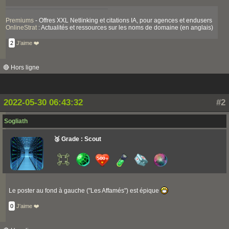
Premiums
- Offres XXL Netlinking et citations IA, pour agences et endusers
OnlineStrat
: Actualités et ressources sur les noms de domaine (en anglais)
2
J'aime ❤️
🔴 Hors ligne
2022-05-30 06:43:32
#2
Sogliath
🥉 Grade : Scout
Le poster au fond à gauche ("Les Affamés") est épique
0
J'aime ❤️