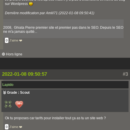
sur Wordpress
Dernière modification par Amlil71 (2022-01-08 09:50:41)
2008, Ghiata Pierre premier site et premier pas dans le SEO. Depuis le SEO
ne m'a jamais quitté...
0
J'aime ❤️
🔴 Hors ligne
2022-01-08 09:50:57
#3
Lapido
🥉 Grade : Scout
Ok tu proposes car tarifs pour installer tout ça as tu un site web ?
0
J'aime ❤️