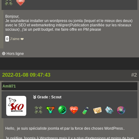
Bonjour,
Je souhaiterai installer un wordpress ou jomla (lequel et le mieux des deux)
avec le SEO et webmarketing intégrer(Publication planifiée sur les réseaux
sociaux) , j'ai un petit budget. me faire offre en PM please
0
J'aime ❤️
🔴 Hors ligne
2022-01-08 09:47:43
#2
Amlil71
🥉 Grade : Scout
Hello, je suis spécialiste joomla et par la force des choses WordPress..
Je préfère Joomla à Wordpress mais il y a plus d'extensions et moins de bug