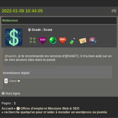
2022-01-08 10:44:05
#5
Wollastoni
🥉 Grade : Scout
@
lapido
, je te recommande les services d'@Amlil71, il m'a bien aidé sur un
de mes anciens sites dans le passé.
Investisseur digital
2
J'aime ❤️
🔴 Hors ligne
Pages ::
1
Accueil
»
⓿ Offres d'emploi et Missions Web & SEO
»
recherche quelqu'un pour m'aider à installer un wordpress ou joomla