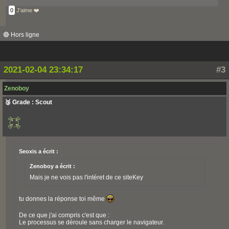
0
J'aime ❤️
🔴 Hors ligne
2021-02-04 23:34:17
#3
Zenoboy
🥉 Grade : Scout
Seoxis a écrit :
Zenoboy a écrit :
Mais je ne vois pas l'intéret de ce siteKey
tu donnes la réponse toi même
De ce que j'ai compris c'est que :
Le processus se déroule sans charger le navigateur.