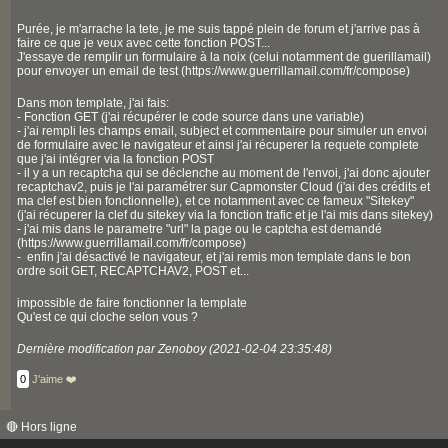
Purée, je m'arrache la tete, je me suis tappé plein de forum et j'arrive pas à
faire ce que je veux avec cette fonction POST...
J'essaye de remplir un formulaire à la noix (celui notamment de guerillamail)
pour envoyer un email de test (https://www.guerrillamail.com/fr/compose)
Dans mon template, j'ai fais:
- Fonction GET (j'ai récupérer le code source dans une variable)
- j'ai rempli les champs email, subject et commentaire pour simuler un envoi
de formulaire avec le navigateur et ainsi j'ai récuperer la requete complete
que j'ai intégrer via la fonction POST
- il y a un recaptcha qui se déclenche au moment de l'envoi, j'ai donc ajouter
recaptchav2, puis je l'ai paramétrer sur Capmonster Cloud (j'ai des crédits et
ma clef est bien fonctionnelle), et ce notamment avec ce fameux "Sitekey"
(j'ai récuperer la clef du sitekey via la fonction trafic et je l'ai mis dans sitekey)
- j'ai mis dans le parametre "url" la page ou le captcha est demandé
(https://www.guerrillamail.com/fr/compose)
- enfin j'ai désactivé le navigateur, et j'ai remis mon template dans le bon
ordre soit GET, RECAPTCHAV2, POST et...
impossible de faire fonctionner la template
Qu'est ce qui cloche selon vous ?
Dernière modification par Zenoboy (2021-02-04 23:35:48)
0
J'aime ❤️
🔴 Hors ligne