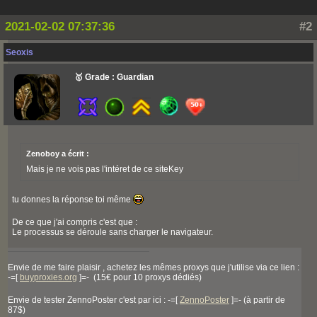
2021-02-02 07:37:36
#2
Seoxis
🥇 Grade : Guardian
Zenoboy a écrit :
Mais je ne vois pas l'intéret de ce siteKey
tu donnes la réponse toi même
De ce que j'ai compris c'est que :
Le processus se déroule sans charger le navigateur.
Envie de me faire plaisir , achetez les mêmes proxys que j'utilise via ce lien :
-=[
buyproxies.org
]=- (15€ pour 10 proxys dédiés)
Envie de tester ZennoPoster c'est par ici : -=[
ZennoPoster
]=- (à partir de
87$)