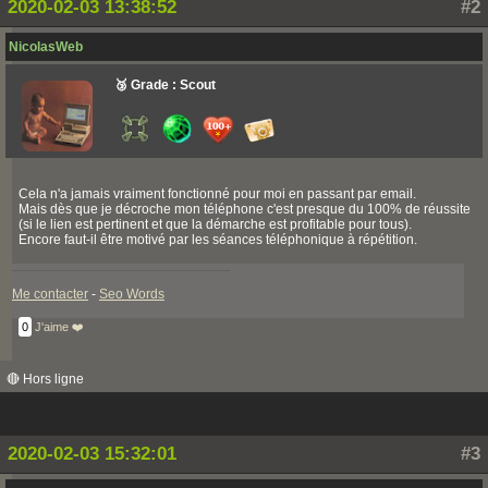
2020-02-03 13:38:52
#2
NicolasWeb
🥉 Grade : Scout
Cela n'a jamais vraiment fonctionné pour moi en passant par email.
Mais dès que je décroche mon téléphone c'est presque du 100% de réussite
(si le lien est pertinent et que la démarche est profitable pour tous).
Encore faut-il être motivé par les séances téléphonique à répétition.
Me contacter
-
Seo Words
0
J'aime ❤️
🔴 Hors ligne
2020-02-03 15:32:01
#3