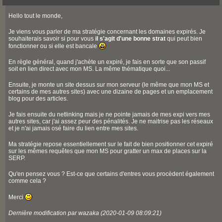
Hello tout le monde,
Je viens vous parler de ma stratégie concernant les domaines expirés. Je
souhaiterais savoir si pour vous
il s'agit d'une bonne strat
qui peut bien
fonctionner ou si elle est bancale
En règle général, quand j'achète un expiré, je fais en sorte que son passif
soit en lien direct avec mon MS. La même thématique quoi...
Ensuite, je monte un site dessus sur mon serveur (le même que mon MS et
certains de mes autres sites) avec une dizaine de pages et un emplacement
blog pour des articles.
Je fais ensuite du netlinking mais je ne pointe jamais de mes expi vers mes
autres sites, car j'ai assez peur des pénalités. Je ne maitrise pas les réseaux
et je n'ai jamais osé faire du lien entre mes sites.
Ma stratégie repose essentiellement sur le fait de bien positionner cet expiré
sur les mêmes requêtes que mon MS pour gratter un max de places sur la
SERP.
Qu'en pensez vous ? Est-ce que certains d'entres vous procèdent également
comme cela ?
Merci
Dernière modification par wazaka (2020-01-09 08:09:21)