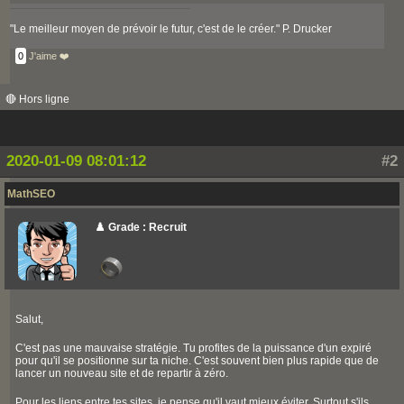
"Le meilleur moyen de prévoir le futur, c'est de le créer." P. Drucker
0
J'aime ❤️
🔴 Hors ligne
2020-01-09 08:01:12
#2
MathSEO
♟️ Grade : Recruit
Salut,
C'est pas une mauvaise stratégie. Tu profites de la puissance d'un expiré
pour qu'il se positionne sur ta niche. C'est souvent bien plus rapide que de
lancer un nouveau site et de repartir à zéro.
Pour les liens entre tes sites, je pense qu'il vaut mieux éviter. Surtout s'ils