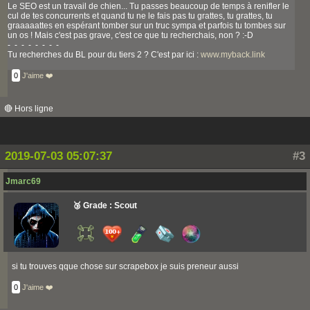
Le SEO est un travail de chien... Tu passes beaucoup de temps à renifler le
cul de tes concurrents et quand tu ne le fais pas tu grattes, tu grattes, tu
graaaaattes en espérant tomber sur un truc sympa et parfois tu tombes sur
un os ! Mais c'est pas grave, c'est ce que tu recherchais, non ? :-D
- - - - - - - -
Tu recherches du BL pour du tiers 2 ? C'est par ici :
www.myback.link
0
J'aime ❤️
🔴 Hors ligne
2019-07-03 05:07:37
#3
Jmarc69
🥉 Grade : Scout
si tu trouves qque chose sur scrapebox je suis preneur aussi
0
J'aime ❤️