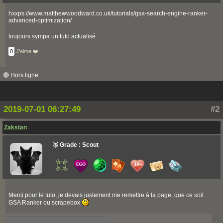
hxxps://www.matthewwoodward.co.uk/tutorials/gsa-search-engine-ranker-
advanced-optimization/
toujours sympa un tuto actualisé
0
J'aime ❤️
🔴 Hors ligne
2019-07-01 06:27:49
#2
Zakstan
🥉 Grade : Scout
Merci pour le tuto, je devais justement me remettre à la page, que ce soit
GSA Ranker ou scrapebox