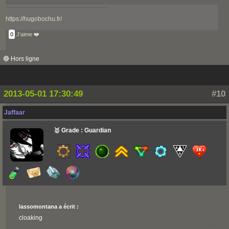
https://hugobochu.fr/
0
J'aime ❤️
🔴 Hors ligne
2013-05-01 17:30:49
#10
Jaffaar
🥇 Grade : Guardian
lassomontana a écrit :
cloaking