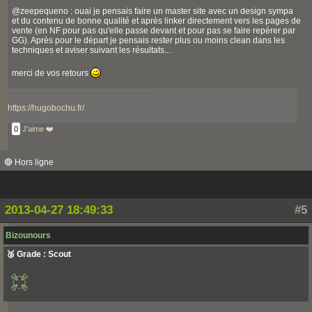
@zeepequeno : ouai je pensais faire un master site avec un design sympa
et du contenu de bonne qualité et après linker directement vers les pages de
vente (en NF pour pas qu'elle passe devant et pour pas se faire repérer par
GG). Après pour le départ je pensais rester plus ou moins clean dans les
techniques et aviser suivant les résultats...
merci de vos retours
https://hugobochu.fr/
0
J'aime ❤️
🔴 Hors ligne
2013-04-27 18:49:33
#5
Bizounours
🥉 Grade : Scout