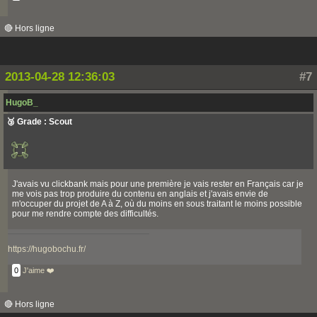
🔴 Hors ligne
2013-04-28 12:36:03
#7
HugoB_
🥉 Grade : Scout
J'avais vu clickbank mais pour une première je vais rester en Français car je
me vois pas trop produire du contenu en anglais et j'avais envie de
m'occuper du projet de A à Z, où du moins en sous traitant le moins possible
pour me rendre compte des difficultés.
https://hugobochu.fr/
0
J'aime ❤️
🔴 Hors ligne