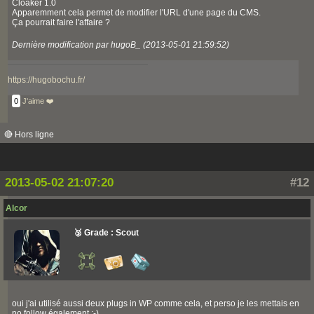
Cloaker 1.0
Apparemment cela permet de modifier l'URL d'une page du CMS.
Ça pourrait faire l'affaire ?
Dernière modification par hugoB_ (2013-05-01 21:59:52)
https://hugobochu.fr/
0
J'aime ❤️
🔴 Hors ligne
2013-05-02 21:07:20
#12
Alcor
🥉 Grade : Scout
oui j'ai utilisé aussi deux plugs in WP comme cela, et perso je les mettais en
no follow également ;-)