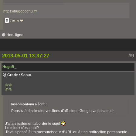
https://hugobochu.fr/
0
J'aime ❤️
🔴 Hors ligne
2013-05-01 13:37:27
#9
HugoB_
🥉 Grade : Scout
lassomontana a écrit :
Pensez à dissimuler vos liens d'affi sinon Google va pas aimer...
J'allais justement aborder le sujet
Le mieux c'est quoi?
J'avais pensé à un raccourcisseur d'URL ou à une redirection permanente