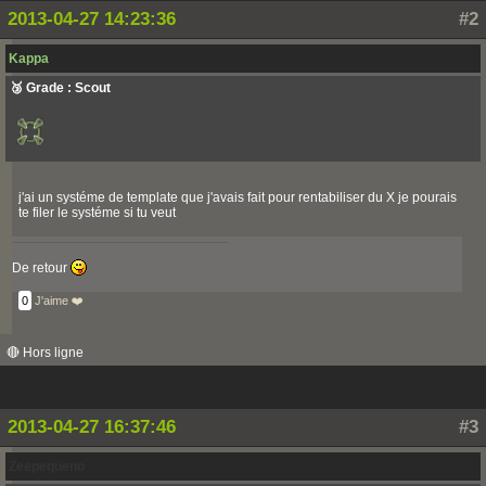
2013-04-27 14:23:36
#2
Kappa
🥉 Grade : Scout
j'ai un systéme de template que j'avais fait pour rentabiliser du X je pourais
te filer le systéme si tu veut
De retour
0
J'aime ❤️
🔴 Hors ligne
2013-04-27 16:37:46
#3
Zeepequeno