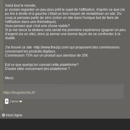
Salut tout le monde,
je voulais regarder un peu plus prêt le sujet de l'affiliation, d'après ce que j'ai
pu lire à droite et à gauche c'était un bon moyen de rentabiliser un site. Du
coup je pensais partir de zéro (créer un site dans l'unique but de faire de
l'affiliation dans une thématique).
Vous pensez que c'est une chose viable?
Si je me lance la dedans cela serait ma première expérience (gagner un peu
d'argent via un site), donc je pense une bonne façon de se confronter à la
réalité.
J'ai trouvé ce site -http://www.firezip.com/ qui proposent des commissions
concernant les produits digitaux.
Commission 75% sur un produit aux alentour de 20€.
Est ce que quelqu'un connait cette plateforme?
D'autre idée concernant des plateforme ?
Merci
https://hugobochu.fr/
0
J'aime ❤️
🔴 Hors ligne