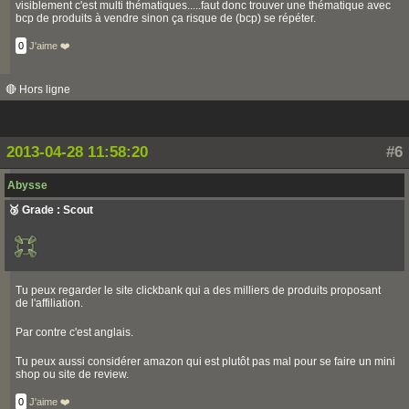
visiblement c'est multi thématiques.....faut donc trouver une thématique avec
bcp de produits à vendre sinon ça risque de (bcp) se répéter.
0
J'aime ❤️
🔴 Hors ligne
2013-04-28 11:58:20
#6
Abysse
🥉 Grade : Scout
Tu peux regarder le site clickbank qui a des milliers de produits proposant
de l'affiliation.
Par contre c'est anglais.
Tu peux aussi considérer amazon qui est plutôt pas mal pour se faire un mini
shop ou site de review.
0
J'aime ❤️