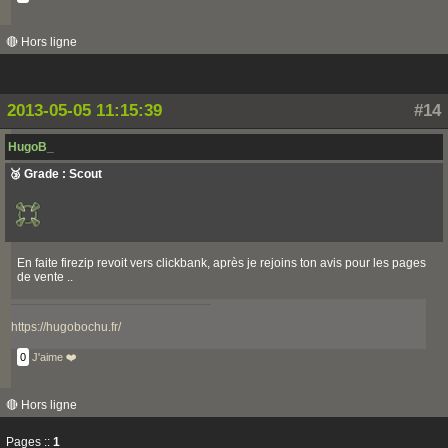
🔴 Hors ligne
2013-05-05 11:15:39
#14
HugoB_
🥉 Grade : Scout
En faite firezip revoit vers clickbank, après je rejoins ton avis pour les pages
de vente ..
https://hugobochu.fr/
0
J'aime ❤️
🔴 Hors ligne
Pages ::
1