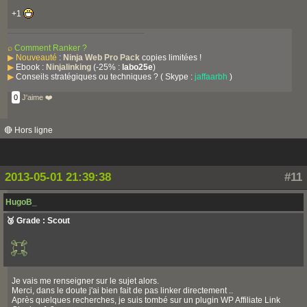
+1
⌕
Comment Ranker ?
▶
Nouveauté
:
Ninja Web Pro Pack
copies limitées !
▶
Ebook :
Ninjalinking
(-25% :
labo25e
)
▶
Conseils stratégiques ou techniques ? ( Skype :
jaffaarbh
)
0
J'aime ❤️
🔴 Hors ligne
2013-05-01 21:39:38
#11
HugoB_
🥉 Grade : Scout
Je vais me renseigner sur le sujet alors.
Merci, dans le doute j'ai bien fait de pas linker directement ..
Après quelques recherches, je suis tombé sur un plugin WP Affiliate Link