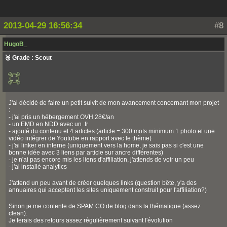
2013-04-29 16:56:34
#8
HugoB_
🥉 Grade : Scout
J'ai décidé de faire un petit suivit de mon avancement concernant mon projet
:
- j'ai pris un hébergement OVH 28€/an
- un EMD en NDD avec un .fr
- ajouté du contenu et 4 articles (article = 300 mots minimum 1 photo et une
vidéo intégrer de Youtube en rapport avec le thème)
- j'ai linker en interne (uniquement vers la home, je sais pas si c'est une
bonne idée avec 3 liens par article sur ancre différentes)
- je n'ai pas encore mis les liens d'affiliation, j'attends de voir un peu
- j'ai installé analytics
J'attend un peu avant de créer quelques links (question bête, y'a des
annuaires qui acceptent les sites uniquement construit pour l'affiliation?)
Sinon je me contente de SPAM CO de blog dans la thématique (assez
clean).
Je ferais des retours assez régulièrement suivant l'évolution