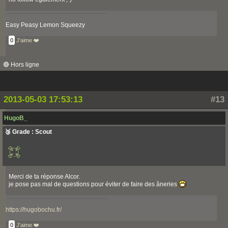
Easy Peasy Lemon Squeezy
0
J'aime ❤️
🔴 Hors ligne
2013-05-03 17:53:13
#13
HugoB_
🥉 Grade : Scout
Merci de ta réponse Alcor.
je pose pas mal de questions pour éviter de faire des âneries
https://hugobochu.fr/
0
J'aime ❤️