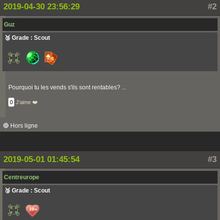
2019-04-30 23:56:29
#2
Guz
🥉 Grade : Scout
Pourquoi tu les vends s'ils sont rentables? ...
0
J'aime ❤️
🔴 Hors ligne
2019-05-01 01:45:54
#3
Centreurope
🥉 Grade : Scout