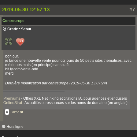
2019-05-30 12:57:13
#7
Centreurope
🥉 Grade : Scout
bonjour,
je lance une nouvelle vente pour qq jours de 50 petits sites thématisés, avec
métriques mais (en principe) sans trafic
bit.ly.com/vente-ndd
merci
Dernière modification par centreurope (2019-05-30 13:07:24)
Premiums
- Offres XXL Netlinking et citations IA, pour agences et endusers
OnlineStrat
: Actualités et ressources sur les noms de domaine (en anglais)
0
J'aime ❤️
🔴 Hors ligne