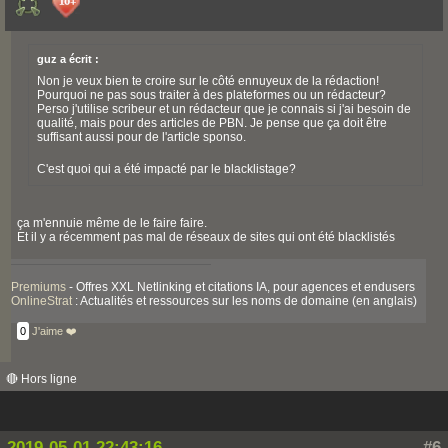
guz a écrit :
Non je veux bien te croire sur le côté ennuyeux de la rédaction!
Pourquoi ne pas sous traiter à des plateformes ou un rédacteur?
Perso j'utilise scribeur et un rédacteur que je connais si j'ai besoin de
qualité, mais pour des articles de PBN. Je pense que ça doit être
suffisant aussi pour de l'article sponso.
C'est quoi qui a été impacté par le blacklistage?
ça m'ennuie même de le faire faire.
Et il y a récemment pas mal de réseaux de sites qui ont été blacklistés
Premiums
- Offres XXL Netlinking et citations IA, pour agences et endusers
OnlineStrat
: Actualités et ressources sur les noms de domaine (en anglais)
0
J'aime ❤️
🔴 Hors ligne
2019-05-01 22:43:16
#6