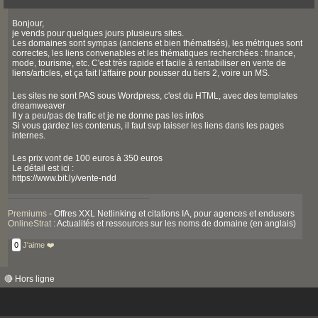
Bonjour,
je vends pour quelques jours plusieurs sites.
Les domaines sont sympas (anciens et bien thématisés), les métriques sont
correctes, les liens convenables et les thématiques recherchées : finance,
mode, tourisme, etc. C'est très rapide et facile à rentabiliser en vente de
liens/articles, et ça fait l'affaire pour pousser du tiers 2, voire un MS.
Les sites ne sont PAS sous Wordpress, c'est du HTML, avec des templates
dreamweaver
Il y a peu/pas de trafic et je ne donne pas les infos
Si vous gardez les contenus, il faut svp laisser les liens dans les pages
internes.
Les prix vont de 100 euros à 350 euros
Le détail est ici :
https://www.bit.ly/vente-ndd
Premiums
- Offres XXL Netlinking et citations IA, pour agences et endusers
OnlineStrat
: Actualités et ressources sur les noms de domaine (en anglais)
0
J'aime ❤️
🔴 Hors ligne