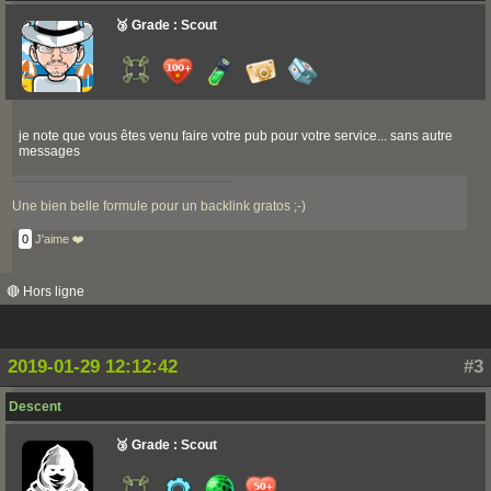
🥉 Grade : Scout
je note que vous êtes venu faire votre pub pour votre service... sans autre
messages
Une bien belle formule pour un backlink gratos ;-)
0
J'aime ❤️
🔴 Hors ligne
2019-01-29 12:12:42
#3
Descent
🥉 Grade : Scout