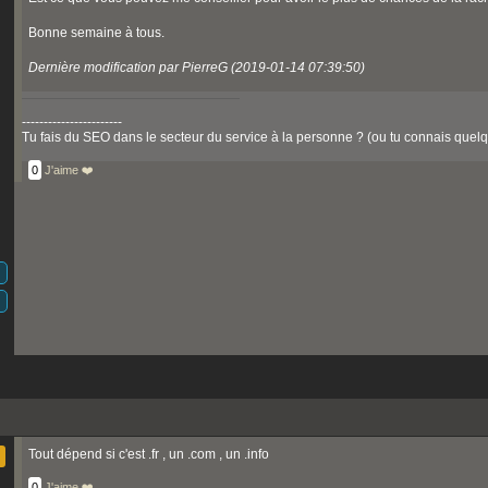
Bonne semaine à tous.
Dernière modification par PierreG (2019-01-14 07:39:50)
-----------------------
Tu fais du SEO dans le secteur du service à la personne ? (ou tu connais quelqu
0
J'aime ❤️
Tout dépend si c'est .fr , un .com , un .info
0
J'aime ❤️