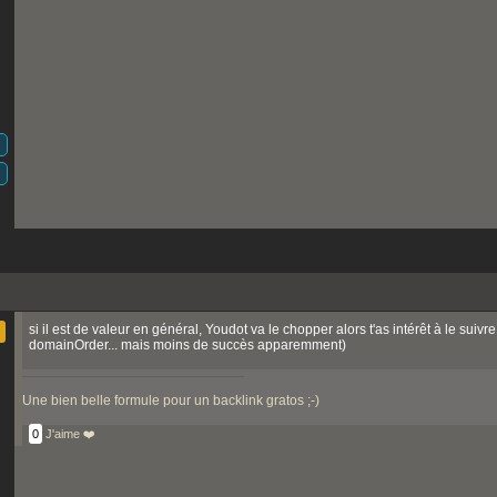
si il est de valeur en général, Youdot va le chopper alors t'as intérêt à le suiv
domainOrder... mais moins de succès apparemment)
Une bien belle formule pour un backlink gratos ;-)
0
J'aime ❤️