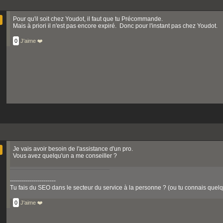
Pour qu'il soit chez Youdot, il faut que tu Précommande.
Mais à priori il n'est pas encore expiré. Donc pour l'instant pas chez Youdot.
0
J'aime ❤️
Je vais avoir besoin de l'assistance d'un pro.
Vous avez quelqu'un a me conseiller ?
-----------------------
Tu fais du SEO dans le secteur du service à la personne ? (ou tu connais quelqu
0
J'aime ❤️