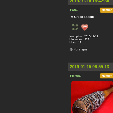
2019-01-14 16:42:34
Pat42
Mention
🥉 Grade : Scout
Inscription : 2016-11-12
Messages : 227
Likes : 17
🔴 Hors ligne
2019-01-15 06:55:13
PierreG
Mention