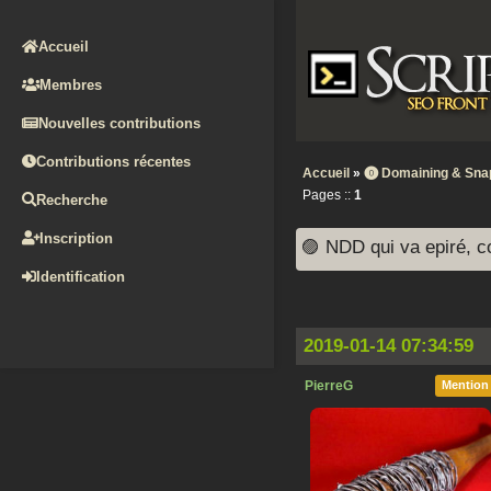
Accueil
Membres
Nouvelles contributions
Contributions récentes
Accueil
»
⓿ Domaining & Sna
Pages ::
1
Recherche
Inscription
🟣 NDD qui va epiré, 
Identification
2019-01-14 07:34:59
PierreG
Mention