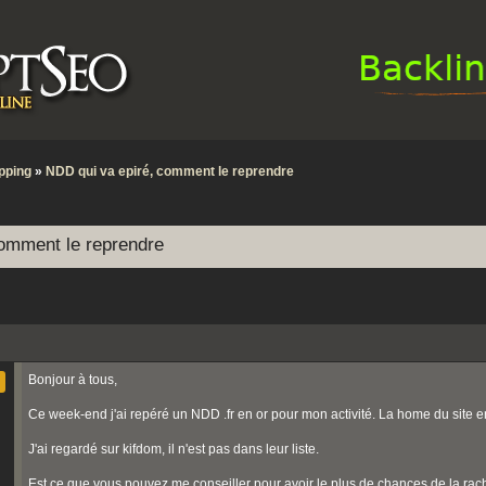
pping
»
NDD qui va epiré, comment le reprendre
comment le reprendre
Bonjour à tous,
Ce week-end j'ai repéré un NDD .fr en or pour mon activité. La home du site en
J'ai regardé sur kifdom, il n'est pas dans leur liste.
Est ce que vous pouvez me conseiller pour avoir le plus de chances de la rac