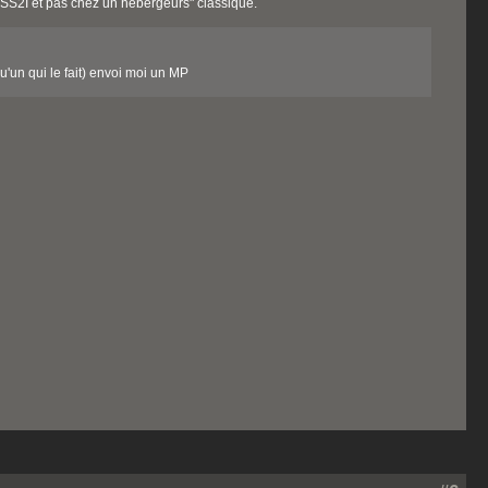
e SS2I et pas chez un hebergeurs" classique.
'un qui le fait) envoi moi un MP