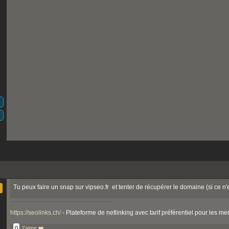
Tu peux faire un snap sur vipseo.fr et tenter de récupérer le domaine (si ce n'e
https://seolinks.ch/
- Plateforme de netlinking avec tarif préférentiel pour les 
0
J'aime ❤️