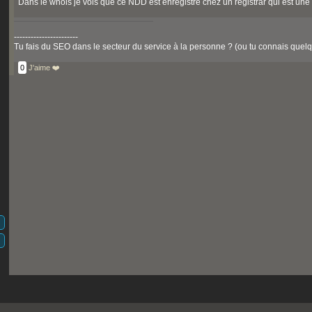
Dans le whois je vois que ce NDD est enregistré chez un registrar qui est un
-----------------------
Tu fais du SEO dans le secteur du service à la personne ? (ou tu connais quelqu
0
J'aime ❤️