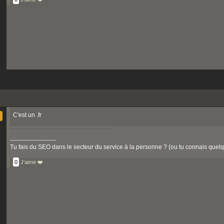
C'est un .fr
-----------------------
Tu fais du SEO dans le secteur du service à la personne ? (ou tu connais quelqu
0
J'aime ❤️