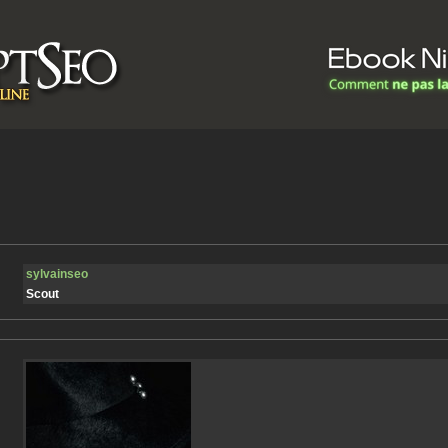
sylvainseo
Scout