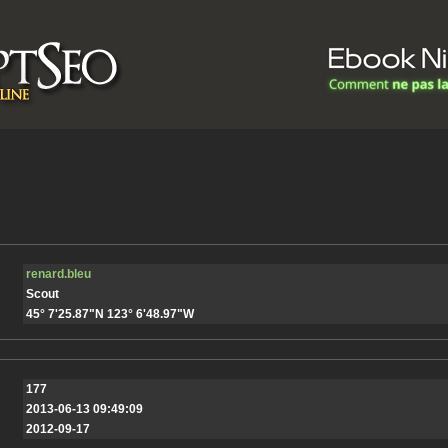
renard.bleu
Scout
45° 7'25.87"N 123° 6'48.97"W
177
2013-06-13 09:49:09
2012-09-17