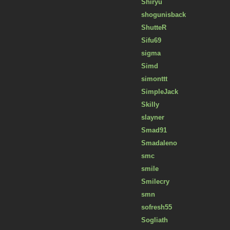
Shiryu
shogunisback
ShutteR
Sifu69
sigma
Simd
simonttt
SimpleJack
Skilly
slayner
Smad91
Smadaleno
smc
smile
Smilecry
smn
sofresh55
Sogliath