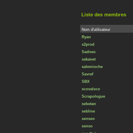
Liste des membres
Nom d'utilisateur
Ryan
s2prod
Sadneo
sakanet
salemioche
Savref
SBX
scovalsco
Scrapologue
sebetan
sebline
senseo
senso