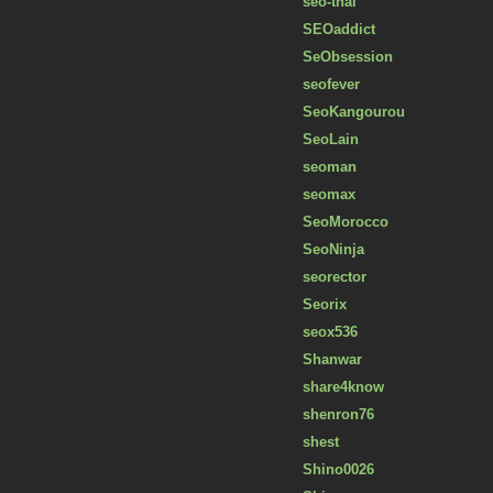
seo-thai
SEOaddict
SeObsession
seofever
SeoKangourou
SeoLain
seoman
seomax
SeoMorocco
SeoNinja
seorector
Seorix
seox536
Shanwar
share4know
shenron76
shest
Shino0026