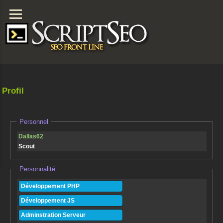
Profil
Personnel
Dallas62
Scout
Personnalité
Développement PHP
Développement JS
Adminstration Serveur