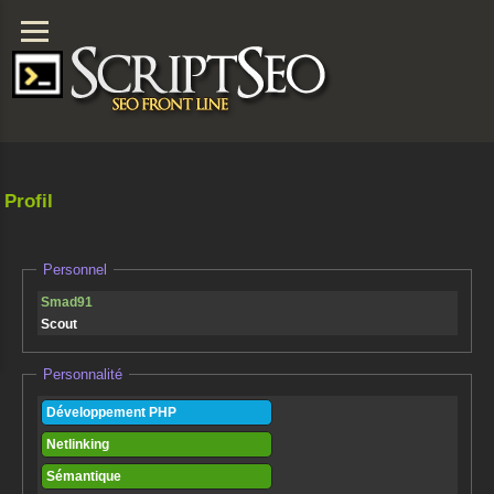
Profil
Personnel
Smad91
Scout
Personnalité
Développement PHP
Netlinking
Sémantique