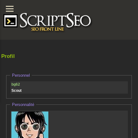
Profil
Personnel
bg62
Scout
Personnalité